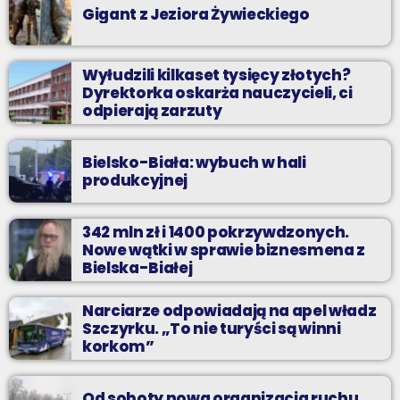
Gigant z Jeziora Żywieckiego
Wyłudzili kilkaset tysięcy złotych?
Dyrektorka oskarża nauczycieli, ci
odpierają zarzuty
Bielsko-Biała: wybuch w hali
produkcyjnej
342 mln zł i 1400 pokrzywdzonych.
Nowe wątki w sprawie biznesmena z
Bielska-Białej
Narciarze odpowiadają na apel władz
Szczyrku. „To nie turyści są winni
korkom”
Od soboty nowa organizacja ruchu.