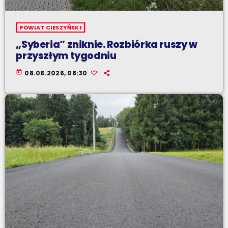
POWIAT CIESZYŃSKI
„Syberia” zniknie. Rozbiórka ruszy w
przyszłym tygodniu
today
08.08.2026, 08:30