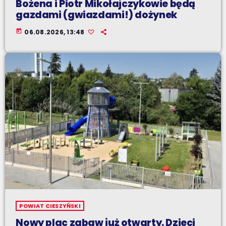
Bożena i Piotr Mikołajczykowie będą
gazdami (gwiazdami!) dożynek
today
06.08.2026, 13:48
POWIAT CIESZYŃSKI
Nowy plac zabaw już otwarty. Dzieci