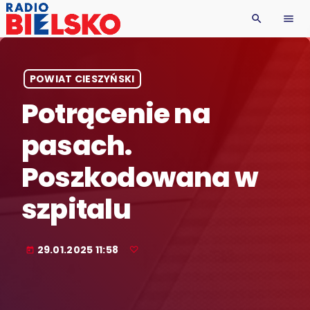
search
menu
POWIAT CIESZYŃSKI
Potrącenie na
pasach.
Poszkodowana w
szpitalu
29.01.2025 11:58
today