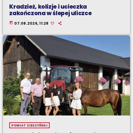
Kradzież, kolizje i ucieczka
zakończona w ślepej uliczce
today
07.08.2026, 11:28
POWIAT CIESZYŃSKI