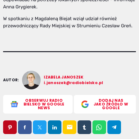
Anna Grygierek.
W spotkaniu z Magdaleną Biejat wziął udział również
przewodniczący Rady Miejskiej w Strumieniu Czesław Greń.
IZABELA JANOSZEK
AUTOR:
i.janoszek@radiobielsko.pl
OBSERWUJ RADIO
DODAJ NAS
BIELSKO W GOOGLE
JAKO ŹRÓDŁO W
NEWS
GOOGLE
email