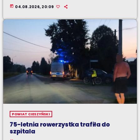
today
04.08.2026, 20:09
POWIAT CIESZYŃSKI
75-letnia rowerzystka trafiła do
szpitala