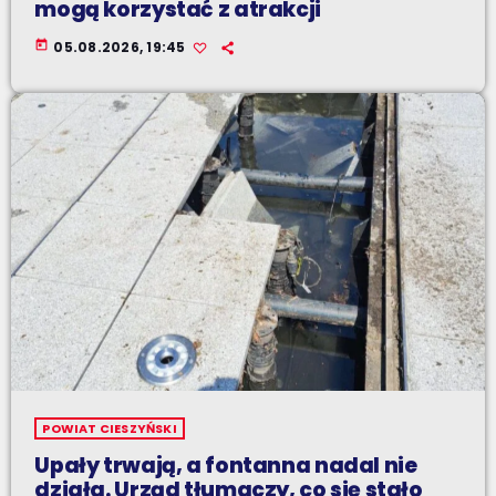
mogą korzystać z atrakcji
today
05.08.2026, 19:45
POWIAT CIESZYŃSKI
Upały trwają, a fontanna nadal nie
działa. Urząd tłumaczy, co się stało