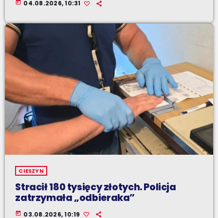
today
04.08.2026, 10:31
CIESZYN
Stracił 180 tysięcy złotych. Policja
zatrzymała „odbieraka”
today
03.08.2026, 10:19