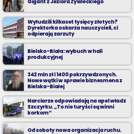
Gigant z Jeziora Żywieckiego
Wyłudzili kilkaset tysięcy złotych?
Dyrektorka oskarża nauczycieli, ci
odpierają zarzuty
Bielsko-Biała: wybuch w hali
produkcyjnej
342 mln zł i 1400 pokrzywdzonych.
Nowe wątki w sprawie biznesmena z
Bielska-Białej
Narciarze odpowiadają na apel władz
Szczyrku. „To nie turyści są winni
korkom”
Od soboty nowa organizacja ruchu.