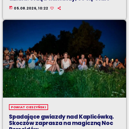
today
05.08.2026, 10:22
POWIAT CIESZYŃSKI
Spadające gwiazdy nad Kaplicówką.
Skoczów zaprasza na magiczną Noc