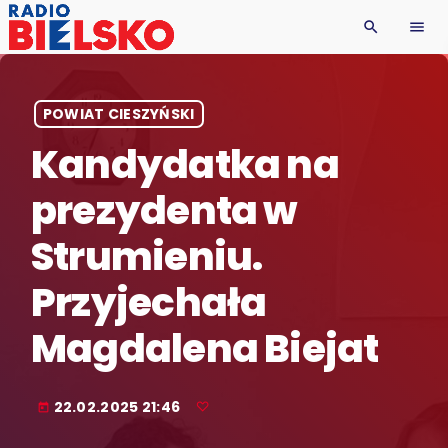
search
menu
POWIAT CIESZYŃSKI
Kandydatka na
prezydenta w
Strumieniu.
Przyjechała
Magdalena Biejat
22.02.2025 21:46
today