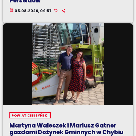
Perseidów
today
05.08.2026, 09:57
POWIAT CIESZYŃSKI
Martyna Waleczek i Mariusz Gatner
gazdami Dożynek Gminnych w Chybiu