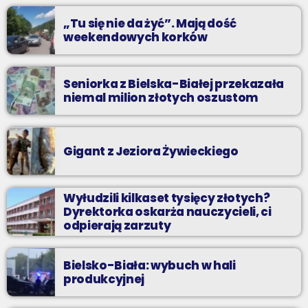
„Tu się nie da żyć”. Mają dość
weekendowych korków
Seniorka z Bielska-Białej przekazała
niemal milion złotych oszustom
Gigant z Jeziora Żywieckiego
Wyłudzili kilkaset tysięcy złotych?
Dyrektorka oskarża nauczycieli, ci
odpierają zarzuty
Bielsko-Biała: wybuch w hali
produkcyjnej