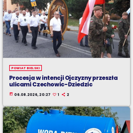
POWIAT BIELSKI
Procesja w intencji Ojczyzny przeszła
ulicami Czechowic-Dziedzic
today
06.08.2026, 20:27
1
2