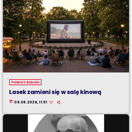
POWIAT BIELSKI
Lasek zamieni się w salę kinową
today
09.08.2026, 11:51