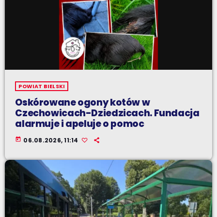
POWIAT BIELSKI
Oskórowane ogony kotów w
Czechowicach-Dziedzicach. Fundacja
alarmuje i apeluje o pomoc
today
06.08.2026, 11:14