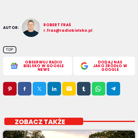
ROBERT FRAŚ
AUTOR:
r.fras@radiobielsko.pl
TOP
OBSERWUJ RADIO
DODAJ NAS
BIELSKO W GOOGLE
JAKO ŹRÓDŁO W
NEWS
GOOGLE
email
ZOBACZ TAKŻE