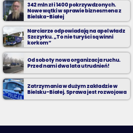
342 mln zł i 1400 pokrzywdzonych.
Nowe wątki w sprawie biznesmena z
Bielska-Białej
Narciarze odpowiadają na apel władz
Szczyrku. „To nie turyści są winni
korkom”
Od soboty nowa organizacja ruchu.
Przed nami dwa lata utrudnień!
Zatrzymania w dużym zakładzie w
Bielsku-Białej. Sprawa jest rozwojowa