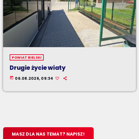
POWIAT BIELSKI
Drugie życie wiaty
today
06.08.2026, 09:34
MASZ DLA NAS TEMAT? NAPISZ!