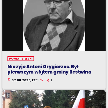
POWIAT BIELSKI
Nie żyje Antoni Grygierzec. Był
pierwszym wójtem gminy Bestwina
today
07.08.2026, 12:11
2