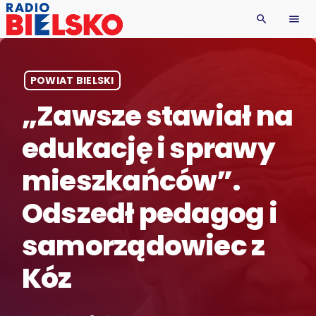
search
menu
POWIAT BIELSKI
„Zawsze stawiał na
edukację i sprawy
mieszkańców”.
Odszedł pedagog i
samorządowiec z
Kóz