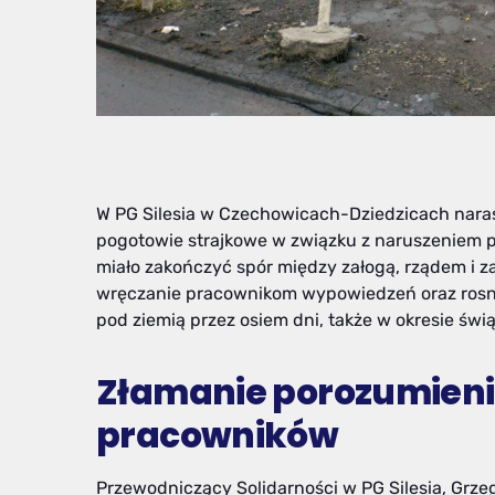
W PG Silesia w Czechowicach-Dziedzicach narast
pogotowie strajkowe w związku z naruszeniem p
miało zakończyć spór między załogą, rządem i z
wręczanie pracownikom wypowiedzeń oraz rosnąc
pod ziemią przez osiem dni, także w okresie świ
Złamanie porozumienia
pracowników
Przewodniczący Solidarności w PG Silesia, Grzeg