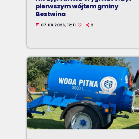
pierwszym wójtem gminy
Bestwina
07.08.2026, 12:11
2
today