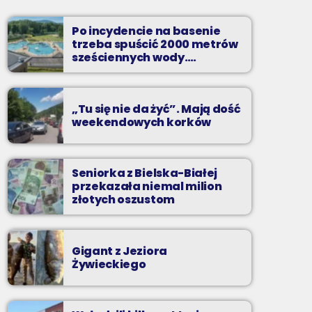
Wakacyjny Mix Przebojów w Radiu BIELSKO
to najgorętsze hity lata, muzyczne plażowe
Po incydencie na basenie
perełki, wspomnienia letnich przebojów,
trzeba spuścić 2000 metrów
nowości i premiery oraz Wasze pozdrowienia
sześciennych wody.
„Ogromne koszty i ogromna
z wakacji!
praca”
„Tu się nie da żyć”. Mają dość
weekendowych korków
Seniorka z Bielska-Białej
przekazała niemal milion
złotych oszustom
Gigant z Jeziora
Żywieckiego