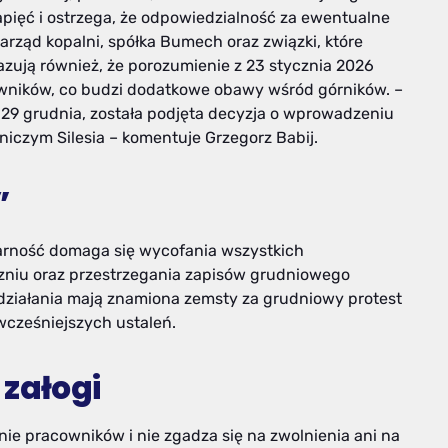
pięć i ostrzega, że odpowiedzialność za ewentualne
arząd kopalni, spółka Bumech oraz związki, które
ują również, że porozumienie z 23 stycznia 2026
owników, co budzi dodatkowe obawy wśród górników. –
29 grudnia, została podjęta decyzja o wprowadzeniu
iczym Silesia – komentuje Grzegorz Babij.
”
arność domaga się wycofania wszystkich
iu oraz przestrzegania zapisów grudniowego
działania mają znamiona zemsty za grudniowy protest
wcześniejszych ustaleń.
 załogi
onie pracowników i nie zgadza się na zwolnienia ani na