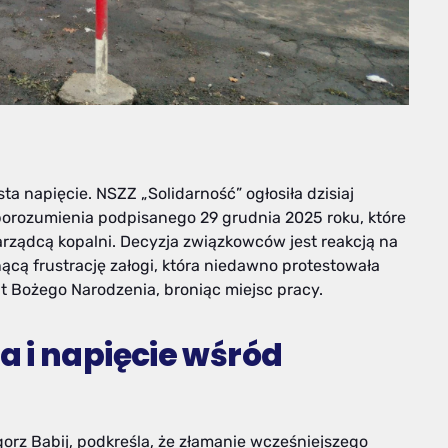
a napięcie. NSZZ „Solidarność” ogłosiła dzisiaj
orozumienia podpisanego 29 grudnia 2025 roku, które
arządcą kopalni. Decyzja związkowców jest reakcją na
ą frustrację załogi, która niedawno protestowała
ąt Bożego Narodzenia, broniąc miejsc pracy.
 i napięcie wśród
orz Babij, podkreśla, że złamanie wcześniejszego