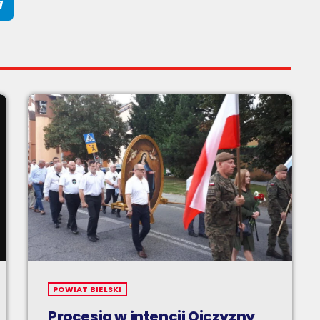
POWIAT BIELSKI
Procesja w intencji Ojczyzny