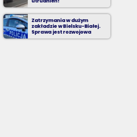
utrudnień!
Zatrzymania w dużym
zakładzie w Bielsku-Białej.
Sprawa jest rozwojowa