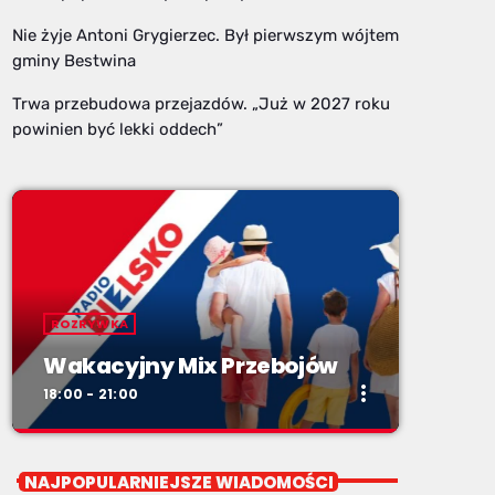
Nie żyje Antoni Grygierzec. Był pierwszym wójtem
gminy Bestwina
Trwa przebudowa przejazdów. „Już w 2027 roku
powinien być lekki oddech”
ROZRYWKA
Wakacyjny Mix Przebojów
more_vert
18:00 - 21:00
close
Wakacyjny Mix Przebojów
NAJPOPULARNIEJSZE WIADOMOŚCI