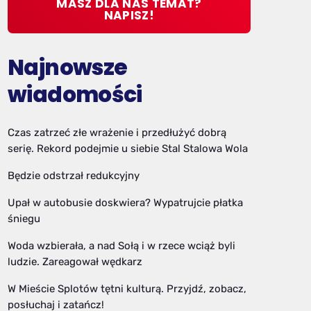
MASZ DLA NAS TEMAT?
NAPISZ!
Najnowsze
wiadomości
Czas zatrzeć złe wrażenie i przedłużyć dobrą
serię. Rekord podejmie u siebie Stal Stalowa Wola
Będzie odstrzał redukcyjny
Upał w autobusie doskwiera? Wypatrujcie płatka
śniegu
Woda wzbierała, a nad Sołą i w rzece wciąż byli
ludzie. Zareagował wędkarz
W Mieście Splotów tętni kulturą. Przyjdź, zobacz,
posłuchaj i zatańcz!