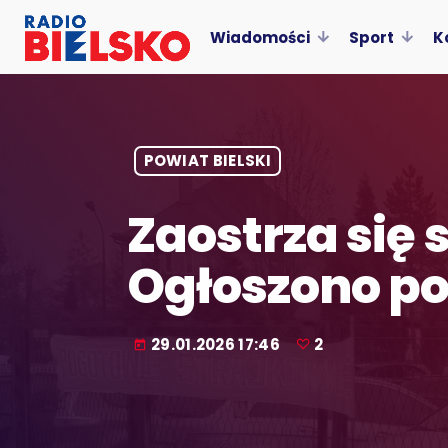
Wiadomości
Sport
K
POWIAT BIELSKI
Zaostrza się 
Ogłoszono po
29.01.2026 17:46
2
today