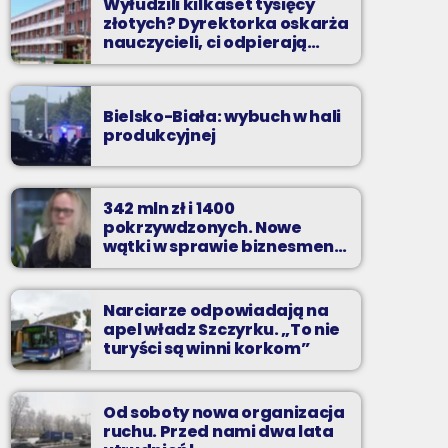
Wyłudzili kilkaset tysięcy
złotych? Dyrektorka oskarża
nauczycieli, ci odpierają
zarzuty
Bielsko-Biała: wybuch w hali
produkcyjnej
342 mln zł i 1400
pokrzywdzonych. Nowe
wątki w sprawie biznesmena
z Bielska-Białej
Narciarze odpowiadają na
apel władz Szczyrku. „To nie
turyści są winni korkom”
Od soboty nowa organizacja
ruchu. Przed nami dwa lata