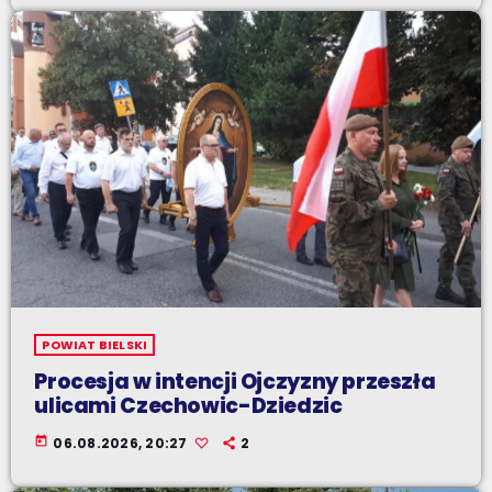
POWIAT BIELSKI
Procesja w intencji Ojczyzny przeszła
ulicami Czechowic-Dziedzic
today
06.08.2026, 20:27
2