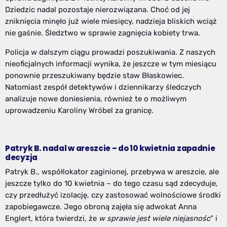
Dziedzic nadal pozostaje nierozwiązana. Choć od jej
zniknięcia minęło już wiele miesięcy, nadzieja bliskich wciąż
nie gaśnie. Śledztwo w sprawie zagnięcia kobiety trwa.
Policja w dalszym ciągu prowadzi poszukiwania. Z naszych
nieoficjalnych informacji wynika, że jeszcze w tym miesiącu
ponownie przeszukiwany będzie staw Błaskowiec.
Natomiast zespół detektywów i dziennikarzy śledczych
analizuje nowe doniesienia, również te o możliwym
uprowadzeniu Karoliny Wróbel za granicę.
Patryk B. nadal w areszcie – do 10 kwietnia zapadnie
decyzja
Patryk B., współlokator zaginionej, przebywa w areszcie, ale
jeszcze tylko do 10 kwietnia – do tego czasu sąd zdecyduje,
czy przedłużyć izolację, czy zastosować wolnościowe środki
zapobiegawcze. Jego obroną zajęła się adwokat Anna
Englert, która twierdzi, że
w sprawie jest wiele niejasnośc
” i