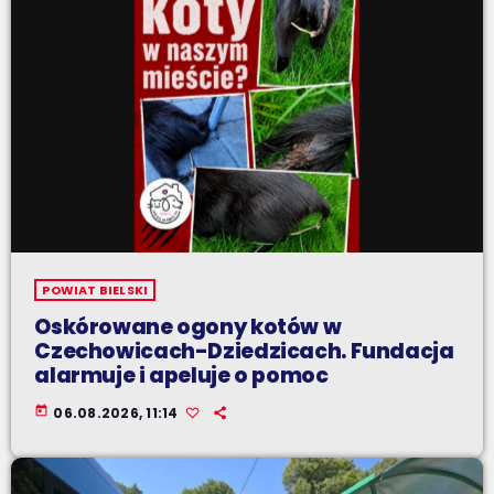
POWIAT BIELSKI
Oskórowane ogony kotów w
Czechowicach-Dziedzicach. Fundacja
alarmuje i apeluje o pomoc
today
06.08.2026, 11:14