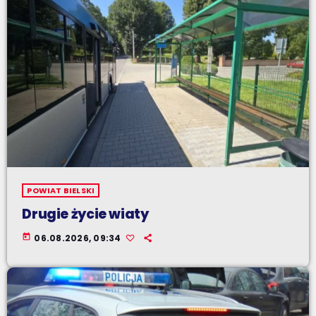
POWIAT BIELSKI
Drugie życie wiaty
today
06.08.2026, 09:34