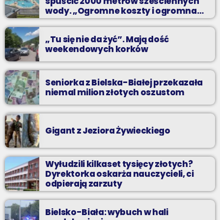
spuścić 2000 metrów sześciennych
wody. „Ogromne koszty i ogromna
praca”
„Tu się nie da żyć”. Mają dość
weekendowych korków
Seniorka z Bielska-Białej przekazała
niemal milion złotych oszustom
Gigant z Jeziora Żywieckiego
Wyłudzili kilkaset tysięcy złotych?
Dyrektorka oskarża nauczycieli, ci
odpierają zarzuty
Bielsko-Biała: wybuch w hali