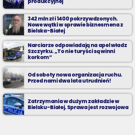
produkcyjnej
342 mln zł i 1400 pokrzywdzonych.
Nowe wątki w sprawie biznesmena z
Bielska-Białej
Narciarze odpowiadają na apel władz
Szczyrku. „To nie turyści są winni
korkom”
Od soboty nowa organizacja ruchu.
Przed nami dwa lata utrudnień!
Zatrzymania w dużym zakładzie w
Bielsku-Białej. Sprawa jest rozwojowa