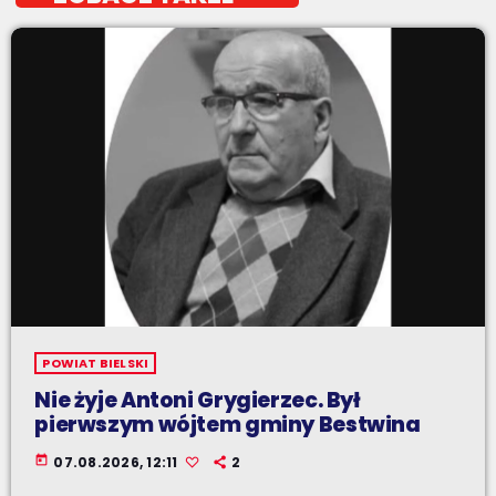
POWIAT BIELSKI
Nie żyje Antoni Grygierzec. Był
pierwszym wójtem gminy Bestwina
today
07.08.2026, 12:11
2