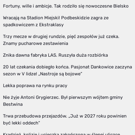
Fortuny, wille i ambicje. Tak rodziło się nowoczesne Bielsko
Wracają na Stadion Miejski! Podbeskidzie zagra ze
spadkowiczem z Ekstraklasy
Trzy mecze w drugiej rundzie, pięć zespołów już czeka.
Znamy pucharowe zestawienia
Znika dawna fabryka LAS. Ruszyła duża rozbiórka
20 lat czekania dobiegło końca. Pasjonat Dankowice zaczyna
sezon w V lidze! „Nastroje są bojowe”
Lekka poprawa na rynku pracy
Nie żyje Antoni Grygierzec. Był pierwszym wójtem gminy
Bestwina
Trwa przebudowa przejazdów. „Już w 2027 roku powinien
być lekki oddech”
Kradzież, kolizje i ucieczka zakończona w ślepej uliczce