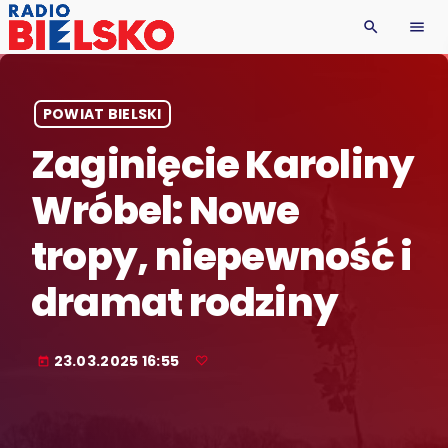
search
menu
POWIAT BIELSKI
Zaginięcie Karoliny
Wróbel: Nowe
tropy, niepewność i
dramat rodziny
23.03.2025 16:55
today