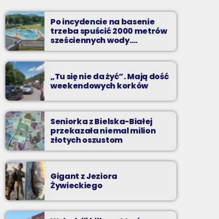
Najlepsze pasmo towarzyszące na
Podbeskidziu! Konkursy, akcje radiowe,
Po incydencie na basenie
rozmowy i oczywiście - starannie
trzeba spuścić 2000 metrów
wyselekcjonowane przeboje non-stop!
sześciennych wody.
„Ogromne koszty i ogromna
praca”
„Tu się nie da żyć”. Mają dość
weekendowych korków
Seniorka z Bielska-Białej
przekazała niemal milion
złotych oszustom
Gigant z Jeziora
Żywieckiego