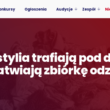
onkursy
Ogłoszenia
Audycje
Zespół
Ni
tylia trafiają pod
atwiają zbiórkę odz