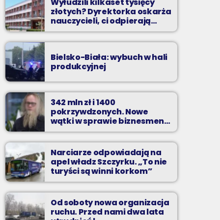
Wyłudzili kilkaset tysięcy
złotych? Dyrektorka oskarża
nauczycieli, ci odpierają
zarzuty
Bielsko-Biała: wybuch w hali
produkcyjnej
342 mln zł i 1400
pokrzywdzonych. Nowe
wątki w sprawie biznesmena
z Bielska-Białej
Narciarze odpowiadają na
apel władz Szczyrku. „To nie
turyści są winni korkom”
Od soboty nowa organizacja
ruchu. Przed nami dwa lata