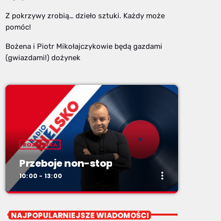
Z pokrzywy zrobią… dzieło sztuki. Każdy może
pomóc!
Bożena i Piotr Mikołajczykowie będą gazdami
(gwiazdami!) dożynek
ROZRYWKA
Przeboje non-stop
more_vert
10:00 - 13:00
close
Przeboje non-stop
NAJPOPULARNIEJSZE WIADOMOŚCI