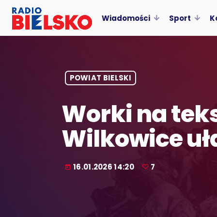
Wiadomości
Sport
K
POWIAT BIELSKI
Worki na teks
Wilkowice uł
16.01.2026 14:20
7
today