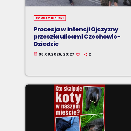
POWIAT BIELSKI
Procesja w intencji Ojczyzny
przeszła ulicami Czechowic-
Dziedzic
06.08.2026, 20:27
2
today