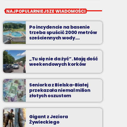
close
HitLista
NAJPOPULARNIEJSZE WIADOMOŚCI
Dwadzieścia najpopularniejszych nagrań na
Podbeskidziu. A które są najpopularniejsze?
Po incydencie na basenie
Możesz zdecydować sam!
trzeba spuścić 2000 metrów
sześciennych wody.
„Ogromne koszty i ogromna
praca”
„Tu się nie da żyć”. Mają dość
weekendowych korków
Seniorka z Bielska-Białej
przekazała niemal milion
złotych oszustom
Gigant z Jeziora
Żywieckiego