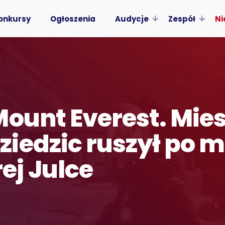
onkursy
Ogłoszenia
Audycje
Zespół
Ni
Mount Everest. Mie
iedzic ruszył po m
j Julce