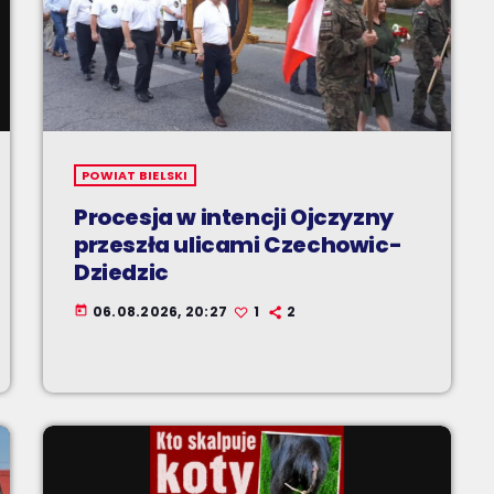
POWIAT BIELSKI
Procesja w intencji Ojczyzny
przeszła ulicami Czechowic-
Dziedzic
06.08.2026, 20:27
1
2
today