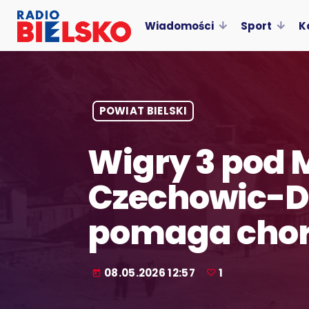
Wiadomości
Sport
K
POWIAT BIELSKI
Wigry 3 pod 
Czechowic-Dz
pomaga chore
08.05.2026 12:57
1
today