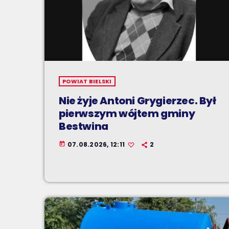
POWIAT BIELSKI
Nie żyje Antoni Grygierzec. Był
pierwszym wójtem gminy
Bestwina
07.08.2026, 12:11
2
today