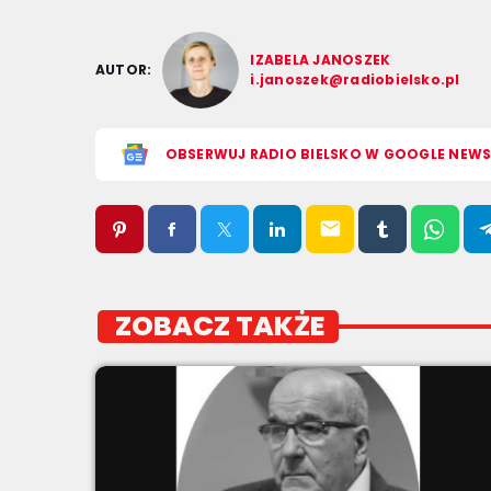
IZABELA JANOSZEK
AUTOR:
i.janoszek@radiobielsko.pl
OBSERWUJ RADIO BIELSKO W GOOGLE NEW
email
ZOBACZ TAKŻE