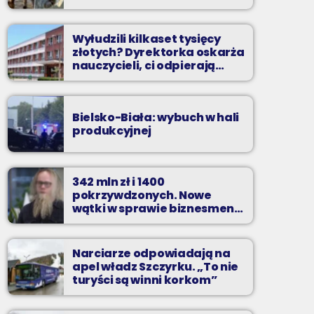
Wyłudzili kilkaset tysięcy
złotych? Dyrektorka oskarża
nauczycieli, ci odpierają
zarzuty
Bielsko-Biała: wybuch w hali
produkcyjnej
342 mln zł i 1400
pokrzywdzonych. Nowe
wątki w sprawie biznesmena
z Bielska-Białej
Narciarze odpowiadają na
apel władz Szczyrku. „To nie
turyści są winni korkom”