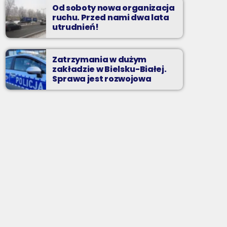
Od soboty nowa organizacja
ruchu. Przed nami dwa lata
utrudnień!
Zatrzymania w dużym
zakładzie w Bielsku-Białej.
Sprawa jest rozwojowa