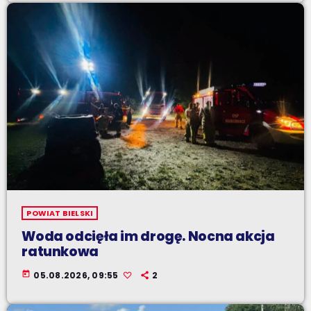
POWIAT BIELSKI
Woda odcięła im drogę. Nocna akcja
ratunkowa
today
05.08.2026, 09:55
2