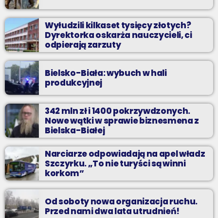
Wyłudzili kilkaset tysięcy złotych?
Dyrektorka oskarża nauczycieli, ci
odpierają zarzuty
Bielsko-Biała: wybuch w hali
produkcyjnej
342 mln zł i 1400 pokrzywdzonych.
Nowe wątki w sprawie biznesmena z
Bielska-Białej
Narciarze odpowiadają na apel władz
Szczyrku. „To nie turyści są winni
korkom”
Od soboty nowa organizacja ruchu.
Przed nami dwa lata utrudnień!