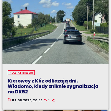
POWIAT BIELSKI
Kierowcy z Kóz odliczają dni.
Wiadomo, kiedy zniknie sygnalizacja
na DK52
today
04.08.2026, 20:56
1