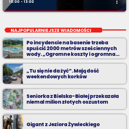
more_vert
10:00 - 13:00
Przeboje non-stop
close
Najlepsze pasmo towarzyszące na Podbeskidziu! Konkursy,
NAJPOPULARNIEJSZE WIADOMOŚCI
akcje radiowe, rozmowy i oczywiście - starannie
wyselekcjonowane przeboje non-stop!
Po incydencie na basenie trzeba
spuścić 2000 metrów sześciennych
wody. „Ogromne koszty i ogromna
praca”
„Tu się nie da żyć”. Mają dość
weekendowych korków
Seniorka z Bielska-Białej przekazała
niemal milion złotych oszustom
Gigant z Jeziora Żywieckiego