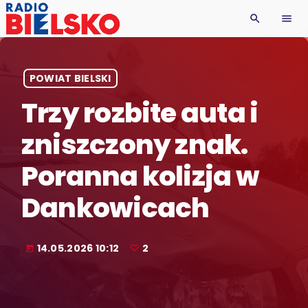
search
menu
POWIAT BIELSKI
Trzy rozbite auta i
zniszczony znak.
Poranna kolizja w
Dankowicach
14.05.2026 10:12
2
today