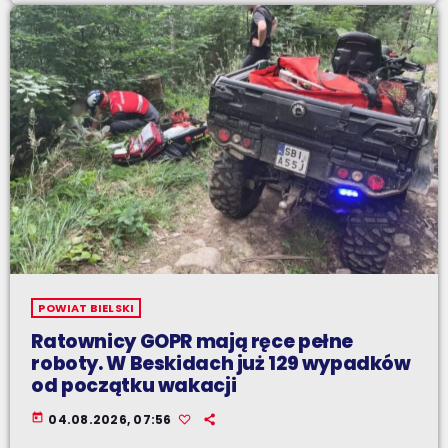
POWIAT BIELSKI
Ratownicy GOPR mają ręce pełne
roboty. W Beskidach już 129 wypadków
od początku wakacji
today
04.08.2026, 07:56