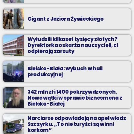
Gigant z Jeziora Żywieckiego
Wyłudzili kilkaset tysięcy złotych?
Dyrektorka oskarża nauczycieli, ci
odpierają zarzuty
Bielsko-Biała: wybuch w hali
produkcyjnej
342 mln zł i 1400 pokrzywdzonych.
Nowe wątki w sprawie biznesmena z
Bielska-Białej
Narciarze odpowiadają na apel władz
Szczyrku. „To nie turyści są winni
korkom”