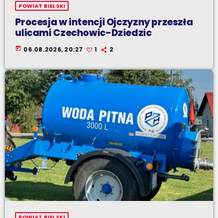
POWIAT BIELSKI
Procesja w intencji Ojczyzny przeszła
ulicami Czechowic-Dziedzic
today
06.08.2026, 20:27
1
2
POWIAT BIELSKI