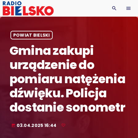
search
menu
POWIAT BIELSKI
Gmina zakupi
urządzenie do
pomiaru natężenia
dźwięku. Policja
dostanie sonometr
03.04.2025 16:44
today