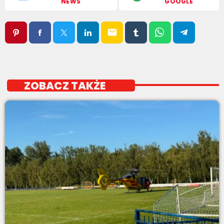
NEWS
GOOGLE
email
ZOBACZ TAKŻE