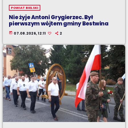
POWIAT BIELSKI
Nie żyje Antoni Grygierzec. Był
pierwszym wójtem gminy Bestwina
today
07.08.2026, 12:11
2