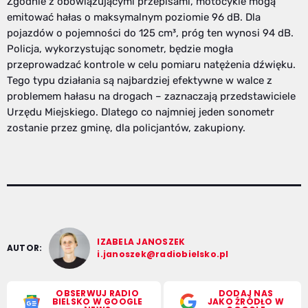
Zgodnie z obowiązującymi przepisami, motocykle mogą
emitować hałas o maksymalnym poziomie 96 dB. Dla
pojazdów o pojemności do 125 cm³, próg ten wynosi 94 dB.
Policja, wykorzystując sonometr, będzie mogła
przeprowadzać kontrole w celu pomiaru natężenia dźwięku.
Tego typu działania są najbardziej efektywne w walce z
problemem hałasu na drogach – zaznaczają przedstawiciele
Urzędu Miejskiego. Dlatego co najmniej jeden sonometr
zostanie przez gminę, dla policjantów, zakupiony.
IZABELA JANOSZEK
AUTOR:
i.janoszek@radiobielsko.pl
OBSERWUJ RADIO
DODAJ NAS
BIELSKO W GOOGLE
JAKO ŹRÓDŁO W