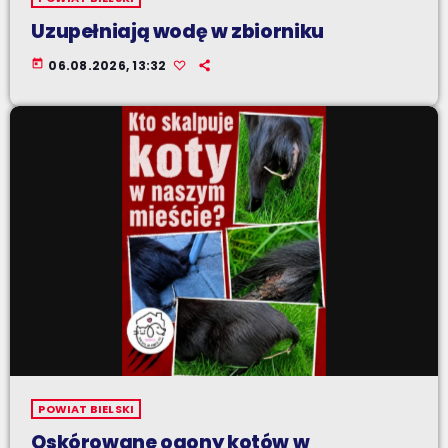
Uzupełniają wodę w zbiorniku
today
06.08.2026, 13:32
POWIAT BIELSKI
Oskórowane ogony kotów w