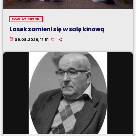
POWIAT BIELSKI
Lasek zamieni się w salę kinową
today
09.08.2026, 11:51