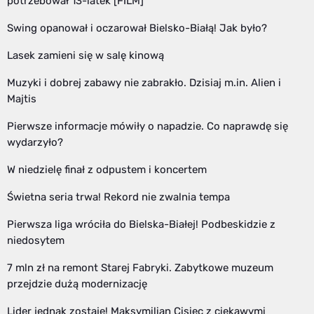
potrzebował 13-latek [FILM]
Swing opanował i oczarował Bielsko-Białą! Jak było?
Lasek zamieni się w salę kinową
Muzyki i dobrej zabawy nie zabrakło. Dzisiaj m.in. Alien i
Majtis
Pierwsze informacje mówiły o napadzie. Co naprawdę się
wydarzyło?
W niedzielę finał z odpustem i koncertem
Świetna seria trwa! Rekord nie zwalnia tempa
Pierwsza liga wróciła do Bielska-Białej! Podbeskidzie z
niedosytem
7 mln zł na remont Starej Fabryki. Zabytkowe muzeum
przejdzie dużą modernizację
Lider jednak zostaje! Maksymilian Cisiec z ciekawymi