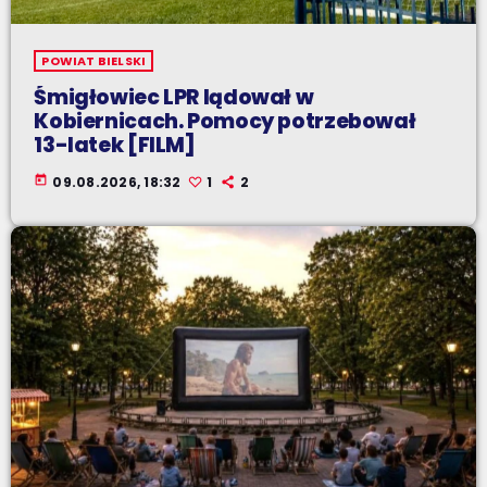
POWIAT BIELSKI
Śmigłowiec LPR lądował w
Kobiernicach. Pomocy potrzebował
13-latek [FILM]
today
09.08.2026, 18:32
1
2