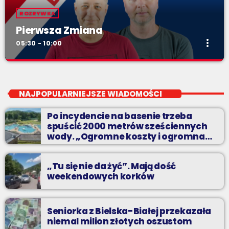
ROZRYWKA
Pierwsza Zmiana
more_vert
05:30 - 10:00
Pierwsza Zmiana
close
od poniedziałku do piątku od 5:30
NAJPOPULARNIEJSZE WIADOMOŚCI
Codziennie od poniedziałku do piątku od 5:30 do 10.
Po incydencie na basenie trzeba
spuścić 2000 metrów sześciennych
wody. „Ogromne koszty i ogromna
praca”
„Tu się nie da żyć”. Mają dość
weekendowych korków
Seniorka z Bielska-Białej przekazała
niemal milion złotych oszustom