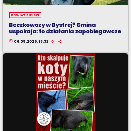
POWIAT BIELSKI
Beczkowozy w Bystrej? Gmina
uspokaja: to działania zapobiegawcze
today
06.08.2026, 13:32