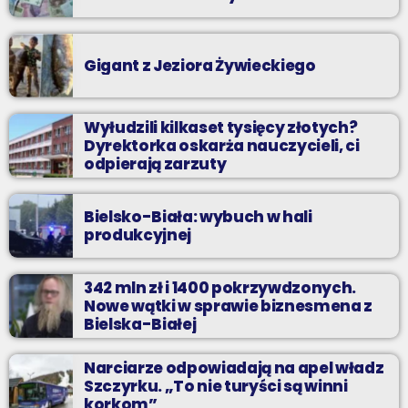
Gigant z Jeziora Żywieckiego
Wyłudzili kilkaset tysięcy złotych?
Dyrektorka oskarża nauczycieli, ci
odpierają zarzuty
Bielsko-Biała: wybuch w hali
produkcyjnej
342 mln zł i 1400 pokrzywdzonych.
Nowe wątki w sprawie biznesmena z
Bielska-Białej
Narciarze odpowiadają na apel władz
Szczyrku. „To nie turyści są winni
korkom”