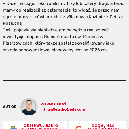
– Jeżeli w ciągu roku robiliśmy trzy lub cztery drogi, a teraz
mamy do realizacji aż czternaście, to widać, że przed nami
ogrom pracy – mówi burmistrz Wilamowic Kazimierz Cebrat.
Posłuchaj
Jeśli pojawią się pieniądze, gmina będzie realizować
inwestycje etapami. Remont mostu św. Marcina w
Pisarzowicach, który także został zakwalifikowany jako
szkoda popowodziowa, planowany jest na 2026 rok.
ROBERT FRAŚ
AUTOR:
r.fras@radiobielsko.pl
OBSERWUJ RADIO
DODAJ NAS