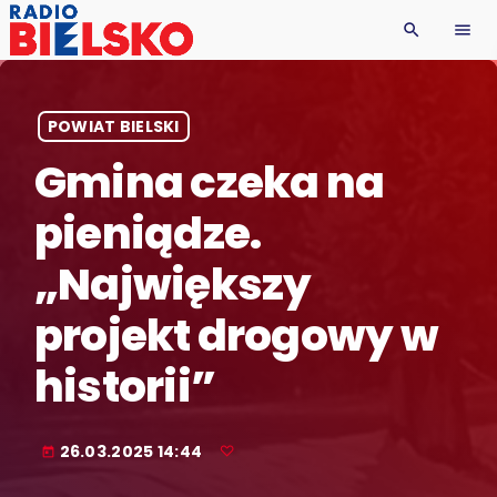
search
menu
POWIAT BIELSKI
Gmina czeka na
pieniądze.
„Największy
projekt drogowy w
historii”
26.03.2025 14:44
today