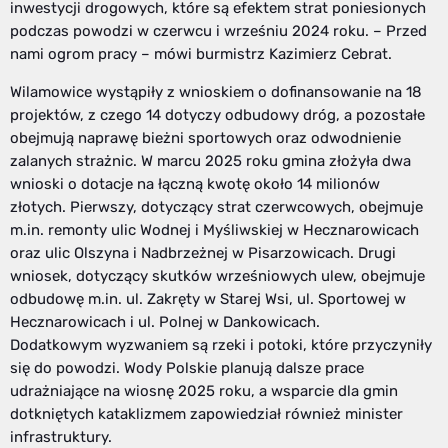
inwestycji drogowych, które są efektem strat poniesionych
podczas powodzi w czerwcu i wrześniu 2024 roku. – Przed
nami ogrom pracy – mówi burmistrz Kazimierz Cebrat.
Wilamowice wystąpiły z wnioskiem o dofinansowanie na 18
projektów, z czego 14 dotyczy odbudowy dróg, a pozostałe
obejmują naprawę bieżni sportowych oraz odwodnienie
zalanych strażnic. W marcu 2025 roku gmina złożyła dwa
wnioski o dotacje na łączną kwotę około 14 milionów
złotych. Pierwszy, dotyczący strat czerwcowych, obejmuje
m.in. remonty ulic Wodnej i Myśliwskiej w Hecznarowicach
oraz ulic Olszyna i Nadbrzeżnej w Pisarzowicach. Drugi
wniosek, dotyczący skutków wrześniowych ulew, obejmuje
odbudowę m.in. ul. Zakręty w Starej Wsi, ul. Sportowej w
Hecznarowicach i ul. Polnej w Dankowicach.
Dodatkowym wyzwaniem są rzeki i potoki, które przyczyniły
się do powodzi. Wody Polskie planują dalsze prace
udrażniające na wiosnę 2025 roku, a wsparcie dla gmin
dotkniętych kataklizmem zapowiedział również minister
infrastruktury.