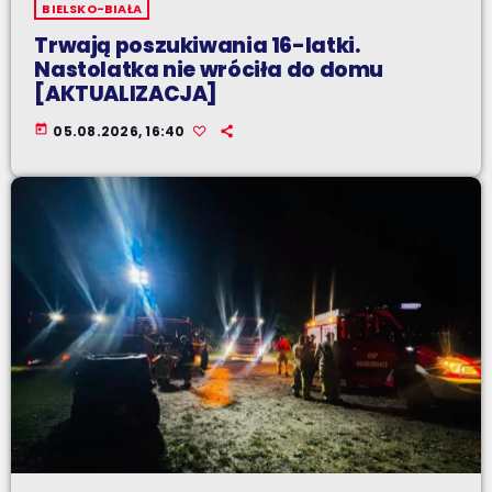
BIELSKO-BIAŁA
Trwają poszukiwania 16-latki.
Nastolatka nie wróciła do domu
[AKTUALIZACJA]
today
05.08.2026, 16:40