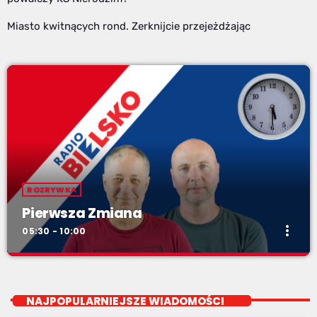
Miasto kwitnących rond. Zerknijcie przejeżdżając
ROZRYWKA
Pierwsza Zmiana
more_vert
05:30 - 10:00
Pierwsza Zmiana
close
od poniedziałku do piątku od 5:30
NAJPOPULARNIEJSZE WIADOMOŚCI