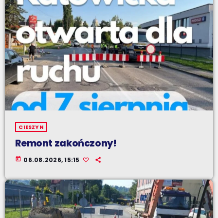
CIESZYN
Remont zakończony!
today
06.08.2026, 15:15