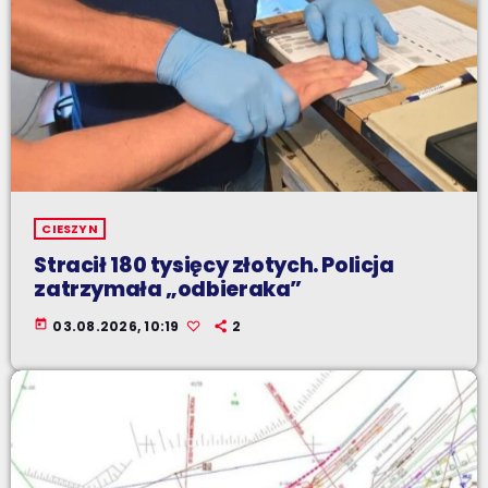
CIESZYN
Stracił 180 tysięcy złotych. Policja
zatrzymała „odbieraka”
today
03.08.2026, 10:19
2