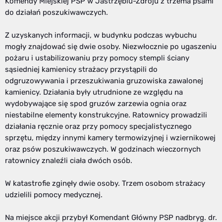
Komendy Miejskiej PSP w Jastrzębiu-Zdroju z trzema psami
do działań poszukiwawczych.
Z uzyskanych informacji, w budynku podczas wybuchu
mogły znajdować się dwie osoby. Niezwłocznie po ugaszeniu
pożaru i ustabilizowaniu przy pomocy stempli ściany
sąsiedniej kamienicy strażacy przystąpili do
odgruzowywania i przeszukiwania gruzowiska zawalonej
kamienicy. Działania były utrudnione ze względu na
wydobywające się spod gruzów zarzewia ognia oraz
niestabilne elementy konstrukcyjne. Ratownicy prowadzili
działania ręcznie oraz przy pomocy specjalistycznego
sprzętu, między innymi kamery termowizyjnej i wziernikowej
oraz psów poszukiwawczych. W godzinach wieczornych
ratownicy znaleźli ciała dwóch osób.
W katastrofie zginęły dwie osoby. Trzem osobom strażacy
udzielili pomocy medycznej.
Na miejsce akcji przybył Komendant Główny PSP nadbryg. dr.