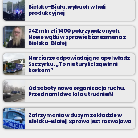
Bielsko-Biała: wybuch w hali
produkcyjnej
342 mln zł i 1400 pokrzywdzonych.
Nowe wątki w sprawie biznesmena z
Bielska-Białej
Narciarze odpowiadają na apel władz
Szczyrku. „To nie turyści są winni
korkom”
Od soboty nowa organizacja ruchu.
Przed nami dwa lata utrudnień!
Zatrzymania w dużym zakładzie w
Bielsku-Białej. Sprawa jest rozwojowa