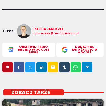
IZABELA JANOSZEK
AUTOR:
i.janoszek@radiobielsko.pl
OBSERWUJ RADIO
DODAJ NAS
BIELSKO W GOOGLE
JAKO ŹRÓDŁO W
NEWS
GOOGLE
email
ZOBACZ TAKŻE