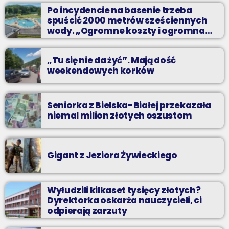
Codziennie od poniedziałku do piątku od 5:30 do 10.
Po incydencie na basenie trzeba
spuścić 2000 metrów sześciennych
wody. „Ogromne koszty i ogromna
praca”
„Tu się nie da żyć”. Mają dość
weekendowych korków
Seniorka z Bielska-Białej przekazała
niemal milion złotych oszustom
Gigant z Jeziora Żywieckiego
Wyłudzili kilkaset tysięcy złotych?
Dyrektorka oskarża nauczycieli, ci
odpierają zarzuty