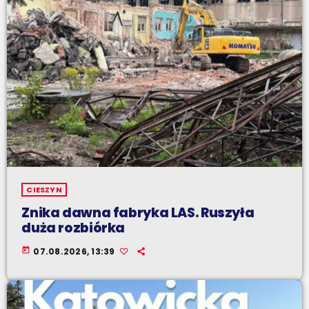
CIESZYN
Znika dawna fabryka LAS. Ruszyła
duża rozbiórka
today
07.08.2026, 13:39