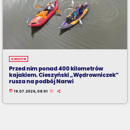
CIESZYN
Przed nim ponad 400 kilometrów
kajakiem. Cieszyński „Wędrowniczek”
rusza na podbój Narwi
today
19.07.2026, 08:01