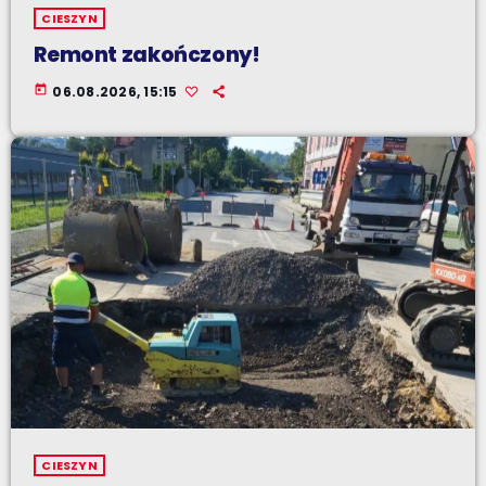
CIESZYN
Remont zakończony!
today
06.08.2026, 15:15
CIESZYN