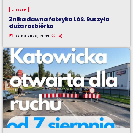
CIESZYN
Znika dawna fabryka LAS. Ruszyła
duża rozbiórka
today
07.08.2026, 13:39