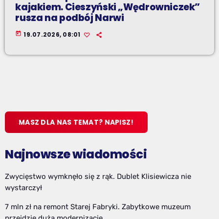
kajakiem. Cieszyński „Wędrowniczek”
rusza na podbój Narwi
today
19.07.2026, 08:01
MASZ DLA NAS TEMAT? NAPISZ!
Najnowsze wiadomości
Zwycięstwo wymknęło się z rąk. Dublet Klisiewicza nie
wystarczył
7 mln zł na remont Starej Fabryki. Zabytkowe muzeum
przejdzie dużą modernizację