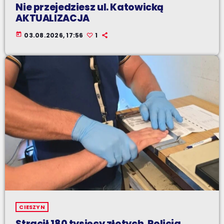
Nie przejedziesz ul. Katowicką
AKTUALIZACJA
today
03.08.2026, 17:56
1
CIESZYN
Stracił 180 tysięcy złotych. Policja