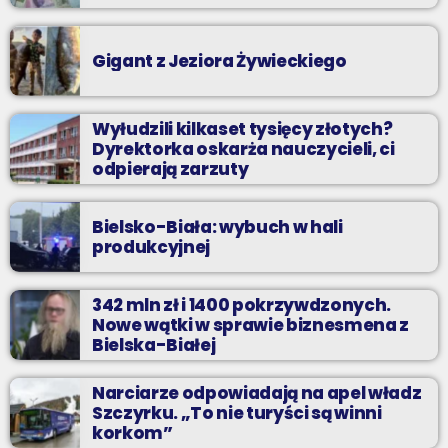
Gigant z Jeziora Żywieckiego
Wyłudzili kilkaset tysięcy złotych?
Dyrektorka oskarża nauczycieli, ci
odpierają zarzuty
Bielsko-Biała: wybuch w hali
produkcyjnej
342 mln zł i 1400 pokrzywdzonych.
Nowe wątki w sprawie biznesmena z
Bielska-Białej
Narciarze odpowiadają na apel władz
Szczyrku. „To nie turyści są winni
korkom”