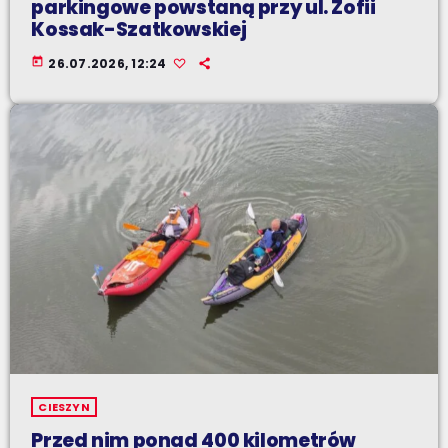
parkingowe powstaną przy ul. Zofii
Kossak-Szatkowskiej
today
26.07.2026, 12:24
CIESZYN
Przed nim ponad 400 kilometrów