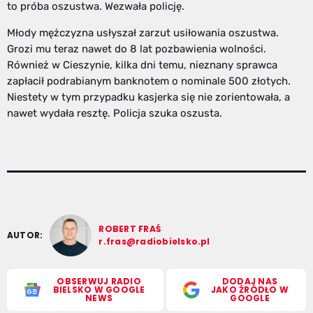
to próba oszustwa. Wezwała policję.
Młody mężczyzna usłyszał zarzut usiłowania oszustwa.
Grozi mu teraz nawet do 8 lat pozbawienia wolności.
Również w Cieszynie, kilka dni temu, nieznany sprawca
zapłacił podrabianym banknotem o nominale 500 złotych.
Niestety w tym przypadku kasjerka się nie zorientowała, a
nawet wydała resztę. Policja szuka oszusta.
ROBERT FRAŚ
AUTOR:
r.fras@radiobielsko.pl
OBSERWUJ RADIO
DODAJ NAS
BIELSKO W GOOGLE
JAKO ŹRÓDŁO W
NEWS
GOOGLE