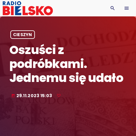
search
menu
CIESZYN
Oszuści z
podróbkami.
Jednemu się udało
29.11.2023 15:03
today