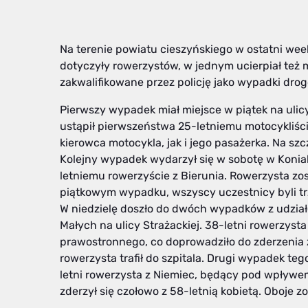
Na terenie powiatu cieszyńskiego w ostatni we
dotyczyły rowerzystów, w jednym ucierpiał też m
zakwalifikowane przez policję jako wypadki dro
Pierwszy wypadek miał miejsce w piątek na ulicy
ustąpił pierwszeństwa 25-letniemu motocykliśc
kierowca motocykla, jak i jego pasażerka. Na szcz
Kolejny wypadek wydarzył się w sobotę w Koniak
letniemu rowerzyście z Bierunia. Rowerzysta zos
piątkowym wypadku, wszyscy uczestnicy byli tr
W niedzielę doszło do dwóch wypadków z udzia
Małych na ulicy Strażackiej. 38-letni rowerzys
prawostronnego, co doprowadziło do zderzenia 
rowerzysta trafił do szpitala. Drugi wypadek teg
letni rowerzysta z Niemiec, będący pod wpływe
zderzył się czołowo z 58-letnią kobietą. Oboje zo