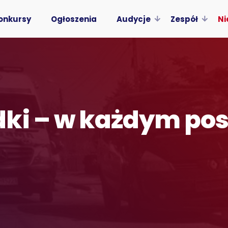
onkursy
Ogłoszenia
Audycje
Zespół
Ni
dki – w każdym po