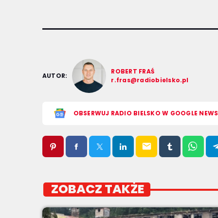
ROBERT FRAŚ
AUTOR:
r.fras@radiobielsko.pl
OBSERWUJ RADIO BIELSKO W GOOGLE NEW
email
ZOBACZ TAKŻE