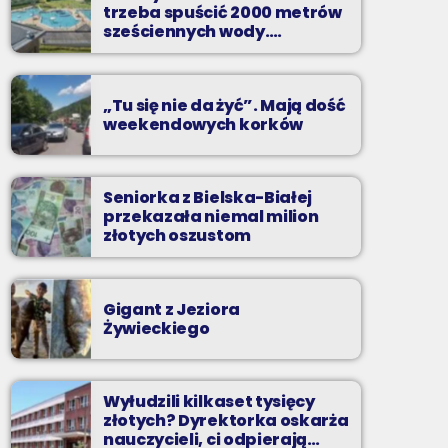
perełki, wspomnienia letnich przebojów,
trzeba spuścić 2000 metrów
nowości i premiery oraz Wasze pozdrowienia
sześciennych wody.
„Ogromne koszty i ogromna
z wakacji!
praca”
„Tu się nie da żyć”. Mają dość
weekendowych korków
Seniorka z Bielska-Białej
przekazała niemal milion
złotych oszustom
Gigant z Jeziora
Żywieckiego
Wyłudzili kilkaset tysięcy
złotych? Dyrektorka oskarża
nauczycieli, ci odpierają