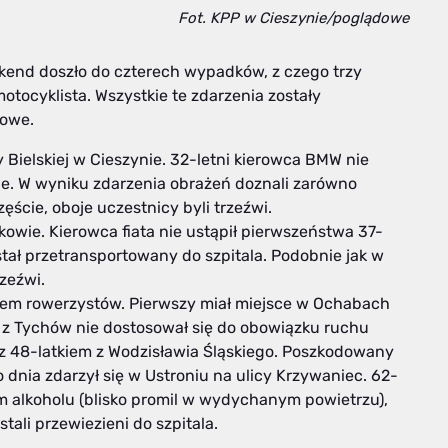
Fot. KPP w Cieszynie/poglądowe
ekend doszło do czterech wypadków, z czego trzy
otocyklista. Wszystkie te zdarzenia zostały
gowe.
 Bielskiej w Cieszynie. 32-letni kierowca BMW nie
ie. W wyniku zdarzenia obrażeń doznali zarówno
ęście, oboje uczestnicy byli trzeźwi.
owie. Kierowca fiata nie ustąpił pierwszeństwa 37-
tał przetransportowany do szpitala. Podobnie jak w
zeźwi.
łem rowerzystów. Pierwszy miał miejsce w Ochabach
ta z Tychów nie dostosował się do obowiązku ruchu
z 48-latkiem z Wodzisławia Śląskiego. Poszkodowany
o dnia zdarzył się w Ustroniu na ulicy Krzywaniec. 62-
m alkoholu (blisko promil w wydychanym powietrzu),
stali przewiezieni do szpitala.