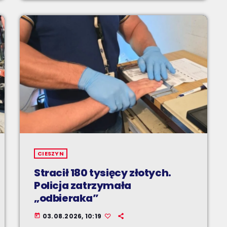
CIESZYN
Stracił 180 tysięcy złotych.
Policja zatrzymała
„odbieraka”
03.08.2026, 10:19
today