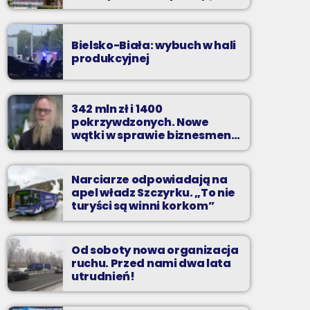
zarzuty
Bielsko-Biała: wybuch w hali
produkcyjnej
342 mln zł i 1400
pokrzywdzonych. Nowe
wątki w sprawie biznesmena
z Bielska-Białej
Narciarze odpowiadają na
apel władz Szczyrku. „To nie
turyści są winni korkom”
Od soboty nowa organizacja
ruchu. Przed nami dwa lata
utrudnień!