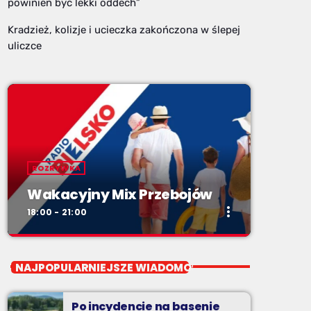
powinien być lekki oddech”
Kradzież, kolizje i ucieczka zakończona w ślepej
uliczce
ROZRYWKA
Wakacyjny Mix Przebojów
more_vert
18:00 - 21:00
close
Wakacyjny Mix Przebojów
NAJPOPULARNIEJSZE WIADOMOŚCI
Wakacyjny Mix Przebojów w Radiu BIELSKO
to najgorętsze hity lata, muzyczne plażowe
Po incydencie na basenie