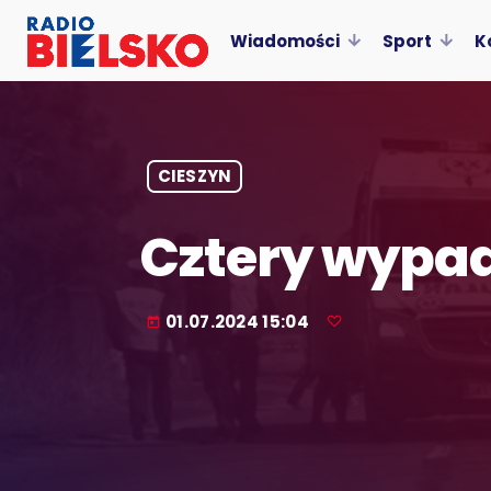
Wiadomości
Sport
K
CIESZYN
Cztery wypa
01.07.2024 15:04
today