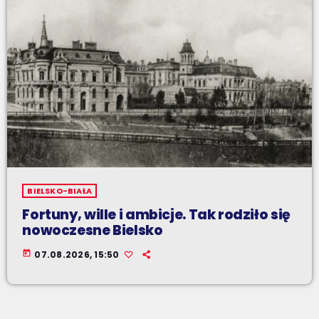
BIELSKO-BIAŁA
Fortuny, wille i ambicje. Tak rodziło się
nowoczesne Bielsko
today
07.08.2026, 15:50