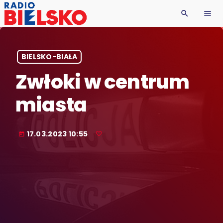
search
menu
BIELSKO-BIAŁA
Zwłoki w centrum
miasta
17.03.2023 10:55
today