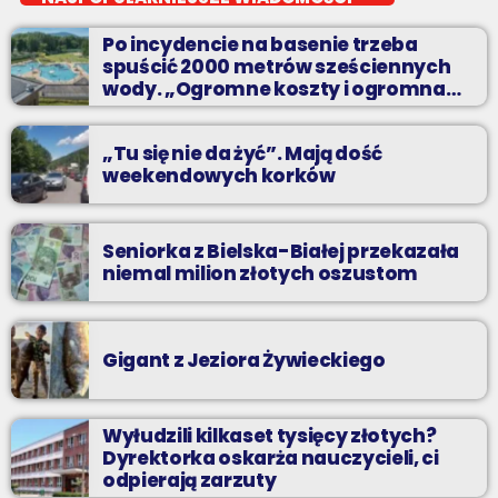
Radio BIELSKO i osoby którym nie jest obojętny los
Po incydencie na basenie trzeba
czworonogów, zachęcają do adopcji zwierząt z okolicznych
spuścić 2000 metrów sześciennych
schronisk.
wody. „Ogromne koszty i ogromna
praca”
„Tu się nie da żyć”. Mają dość
weekendowych korków
Seniorka z Bielska-Białej przekazała
niemal milion złotych oszustom
Gigant z Jeziora Żywieckiego
Wyłudzili kilkaset tysięcy złotych?
Dyrektorka oskarża nauczycieli, ci
odpierają zarzuty