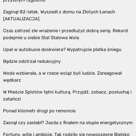
przyszłym tygodniu
Zaginął 82-latek. Wyszedł z domu na Złotych Łanach
[AKTUALIZACJA]
Czas zatrzeć złe wrażenie i przedłużyć dobrą serię. Rekord
podejmie u siebie Stal Stalowa Wola
Upał w autobusie doskwiera? Wypatrujcie płatka śniegu
Będzie odstrzał redukcyjny
Woda wzbierała, a w rzece wciąż byli ludzie. Zareagował
wędkarz
W Mieście Splotów tętni kulturą. Przyjdź, zobacz, posłuchaj i
zatańcz!
Ponad kilometr drogi po remoncie
Zasnął czy zasłabł? Jazda z finałem na słupie energetycznym
Fortuny, wille i ambicje. Tak rodziło się nowoczesne Bielsko