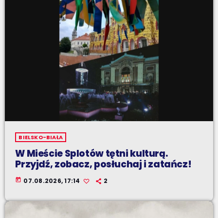
BIELSKO-BIAŁA
W Mieście Splotów tętni kulturą.
Przyjdź, zobacz, posłuchaj i zatańcz!
today
07.08.2026, 17:14
2