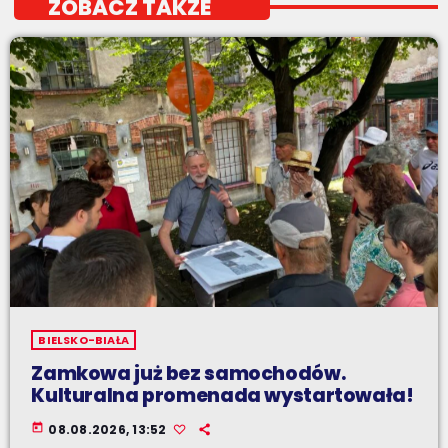
ZOBACZ TAKŻE
BIELSKO-BIAŁA
Zamkowa już bez samochodów.
Kulturalna promenada wystartowała!
today
08.08.2026, 13:52