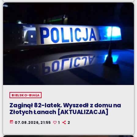
BIELSKO-BIAŁA
Zaginął 82-latek. Wyszedł z domu na
Złotych Łanach [AKTUALIZACJA]
today
07.08.2026, 21:55
1
2