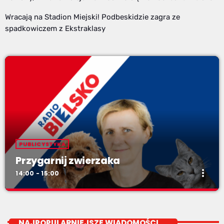
Wracają na Stadion Miejski! Podbeskidzie zagra ze
spadkowiczem z Ekstraklasy
PUBLICYSTYKA
Przygarnij zwierzaka
more_vert
14:00 - 15:00
Przygarnij zwierzaka
close
Soboty od 14.
NAJPOPULARNIEJSZE WIADOMOŚCI