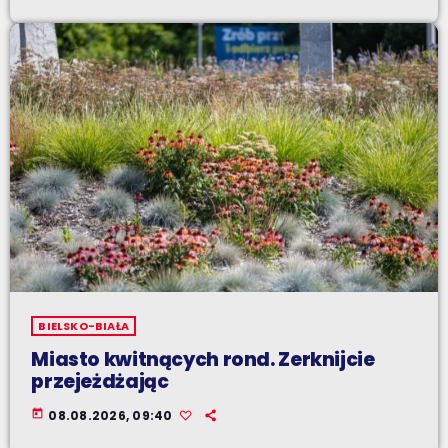
BIELSKO-BIAŁA
Miasto kwitnących rond. Zerknijcie
przejeżdżając
today
08.08.2026, 09:40