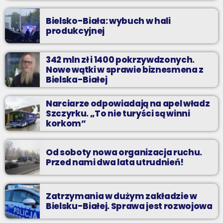
Bielsko-Biała: wybuch w hali
produkcyjnej
342 mln zł i 1400 pokrzywdzonych.
Nowe wątki w sprawie biznesmena z
Bielska-Białej
Narciarze odpowiadają na apel władz
Szczyrku. „To nie turyści są winni
korkom”
Od soboty nowa organizacja ruchu.
Przed nami dwa lata utrudnień!
Zatrzymania w dużym zakładzie w
Bielsku-Białej. Sprawa jest rozwojowa