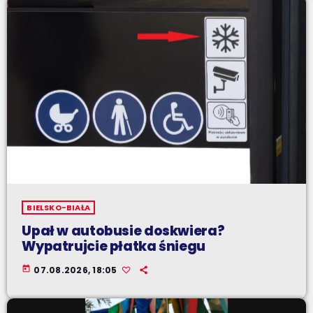
BIELSKO-BIAŁA
Upał w autobusie doskwiera?
Wypatrujcie płatka śniegu
today
07.08.2026, 18:05