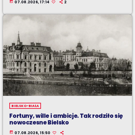
today
07.08.2026, 17:14
2
BIELSKO-BIAŁA
Fortuny, wille i ambicje. Tak rodziło się
nowoczesne Bielsko
today
07.08.2026, 15:50