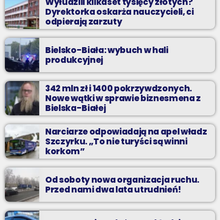
Wyłudzili kilkaset tysięcy złotych?
Dyrektorka oskarża nauczycieli, ci
odpierają zarzuty
Bielsko-Biała: wybuch w hali
produkcyjnej
342 mln zł i 1400 pokrzywdzonych.
Nowe wątki w sprawie biznesmena z
Bielska-Białej
Narciarze odpowiadają na apel władz
Szczyrku. „To nie turyści są winni
korkom”
Od soboty nowa organizacja ruchu.
Przed nami dwa lata utrudnień!