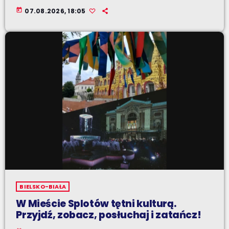
today
07.08.2026, 18:05
BIELSKO-BIAŁA
W Mieście Splotów tętni kulturą.
Przyjdź, zobacz, posłuchaj i zatańcz!