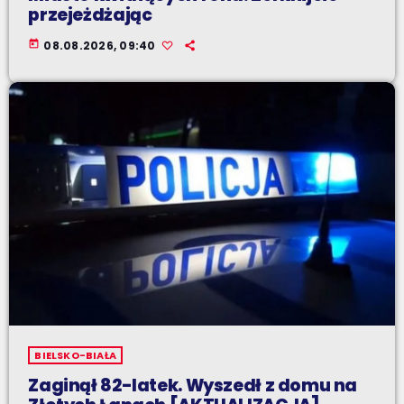
przejeżdżając
today
08.08.2026, 09:40
BIELSKO-BIAŁA
Zaginął 82-latek. Wyszedł z domu na