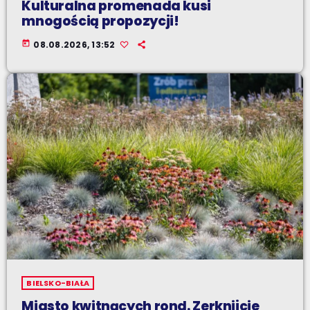
Kulturalna promenada kusi
mnogością propozycji!
today
08.08.2026, 13:52
BIELSKO-BIAŁA
Miasto kwitnących rond. Zerknijcie