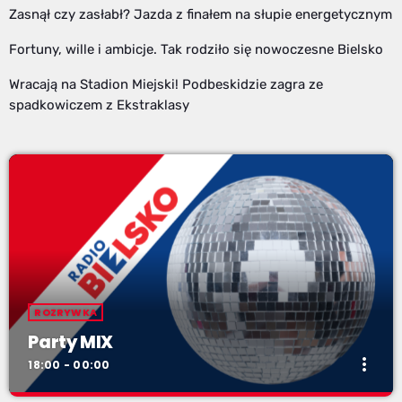
Zasnął czy zasłabł? Jazda z finałem na słupie energetycznym
Fortuny, wille i ambicje. Tak rodziło się nowoczesne Bielsko
Wracają na Stadion Miejski! Podbeskidzie zagra ze
spadkowiczem z Ekstraklasy
ROZRYWKA
Party MIX
more_vert
18:00 - 00:00