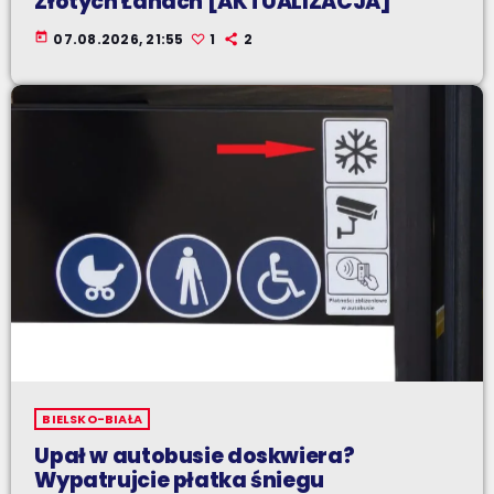
Złotych Łanach [AKTUALIZACJA]
today
07.08.2026, 21:55
1
2
BIELSKO-BIAŁA
Upał w autobusie doskwiera?
Wypatrujcie płatka śniegu