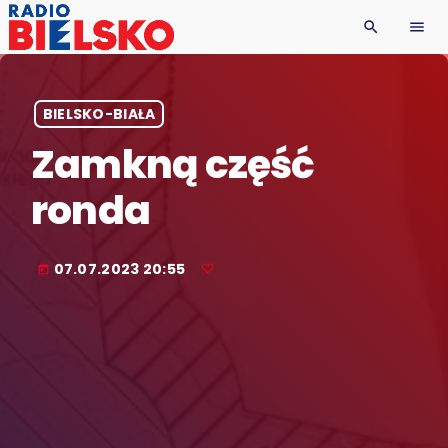
search
menu
BIELSKO-BIAŁA
Zamkną część
ronda
07.07.2023 20:55
today