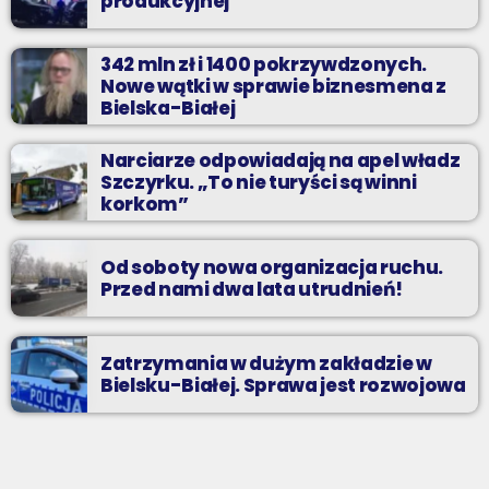
produkcyjnej
342 mln zł i 1400 pokrzywdzonych.
Nowe wątki w sprawie biznesmena z
Bielska-Białej
Narciarze odpowiadają na apel władz
Szczyrku. „To nie turyści są winni
korkom”
Od soboty nowa organizacja ruchu.
Przed nami dwa lata utrudnień!
Zatrzymania w dużym zakładzie w
Bielsku-Białej. Sprawa jest rozwojowa