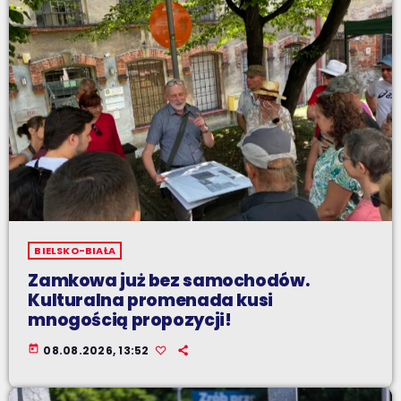
BIELSKO-BIAŁA
Zamkowa już bez samochodów.
Kulturalna promenada kusi
mnogością propozycji!
today
08.08.2026, 13:52