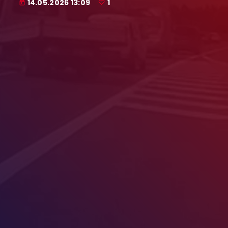
14.05.2026 13:09
1
today