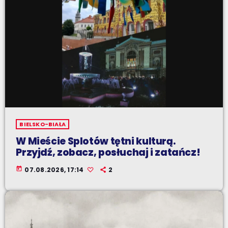
BIELSKO-BIAŁA
W Mieście Splotów tętni kulturą.
Przyjdź, zobacz, posłuchaj i zatańcz!
today
07.08.2026, 17:14
2