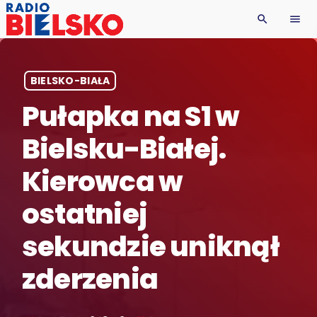
search
menu
BIELSKO-BIAŁA
Pułapka na S1 w
Bielsku-Białej.
Kierowca w
ostatniej
sekundzie uniknął
zderzenia