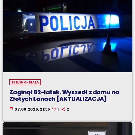
BIELSKO-BIAŁA
Zaginął 82-latek. Wyszedł z domu na
Złotych Łanach [AKTUALIZACJA]
today
07.08.2026, 21:55
1
2