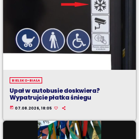
BIELSKO-BIAŁA
Upał w autobusie doskwiera?
Wypatrujcie płatka śniegu
today
07.08.2026, 18:05