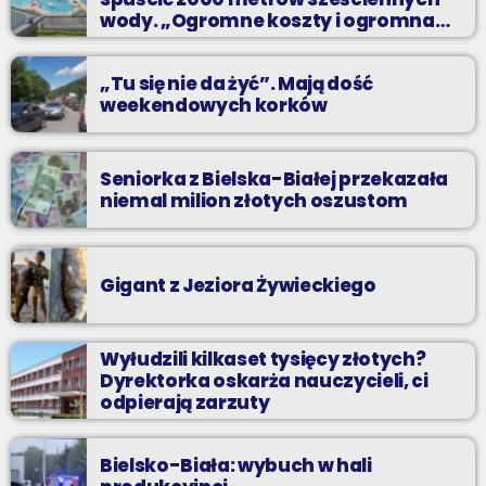
najlepszych dyskotekowych przebojach?
wody. „Ogromne koszty i ogromna
praca”
„Tu się nie da żyć”. Mają dość
weekendowych korków
Seniorka z Bielska-Białej przekazała
niemal milion złotych oszustom
Gigant z Jeziora Żywieckiego
Wyłudzili kilkaset tysięcy złotych?
Dyrektorka oskarża nauczycieli, ci
odpierają zarzuty
Bielsko-Biała: wybuch w hali