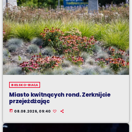
BIELSKO-BIAŁA
Miasto kwitnących rond. Zerknijcie
przejeżdżając
today
08.08.2026, 09:40