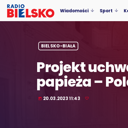
Wiadomości
Sport
K
BIELSKO-BIAŁA
Projekt uchw
papieża – Po
20.03.2023 11:43
today