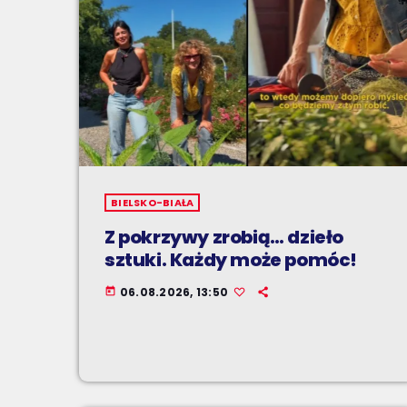
BIELSKO-BIAŁA
Z pokrzywy zrobią… dzieło
sztuki. Każdy może pomóc!
06.08.2026, 13:50
today