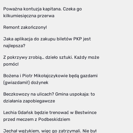
Poważna kontuzja kapitana. Czeka go
kilkumiesięczna przerwa
Remont zakończony!
Jaka aplikacja do zakupu biletów PKP jest
najlepsza?
Z pokrzywy zrobią… dzieło sztuki. Każdy może
pomóc!
Bożena i Piotr Mikołajczykowie będą gazdami
(gwiazdami!) dożynek
Beczkowozy na ulicach? Gmina uspokaja: to
działania zapobiegawcze
Lechia Gdańsk będzie trenować w Bestwince
przed meczem z Podbeskidziem
Jechał wężykiem, więc go zatrzymali. Nie był