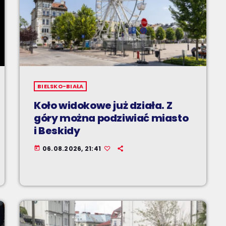
BIELSKO-BIAŁA
Koło widokowe już działa. Z
góry można podziwiać miasto
i Beskidy
06.08.2026, 21:41
today