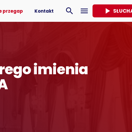
play_arrow
search
menu
SŁUCH
e przegap
Kontakt
rego imienia
A