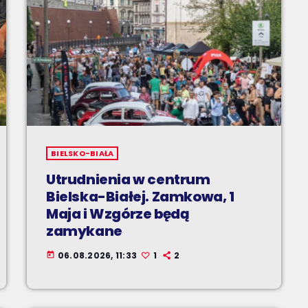
BIELSKO-BIAŁA
Utrudnienia w centrum
Bielska-Białej. Zamkowa, 1
Maja i Wzgórze będą
zamykane
06.08.2026, 11:33
1
2
today