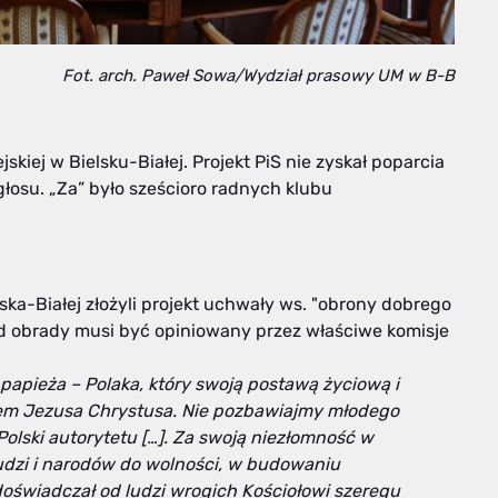
Fot. arch. Paweł Sowa/Wydział prasowy UM w B-B
kiej w Bielsku-Białej. Projekt PiS nie zyskał poparcia
łosu. „Za” było sześcioro radnych klubu
ka-Białej złożyli projekt uchwały ws. "obrony dobrego
 pod obrady musi być opiniowany przez właściwe komisje
apieża – Polaka, który swoją postawą życiową i
em Jezusa Chrystusa. Nie pozbawiajmy młodego
Polski autorytetu […]. Za swoją niezłomność w
udzi i narodów do wolności, w budowaniu
 doświadczał od ludzi wrogich Kościołowi szeregu