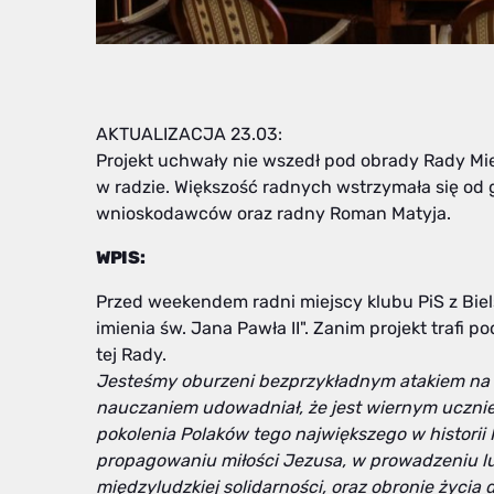
AKTUALIZACJA 23.03:
Projekt uchwały nie wszedł pod obrady Rady Miejs
w radzie. Większość radnych wstrzymała się od g
wnioskodawców oraz radny Roman Matyja.
WPIS:
Przed weekendem radni miejscy klubu PiS z Biels
imienia św. Jana Pawła II". Zanim projekt trafi
tej Rady.
Jesteśmy oburzeni bezprzykładnym atakiem na p
nauczaniem udowadniał, że jest wiernym uczni
pokolenia Polaków tego największego w historii 
propagowaniu miłości Jezusa, w prowadzeniu l
międzyludzkiej solidarności, oraz obronie życia