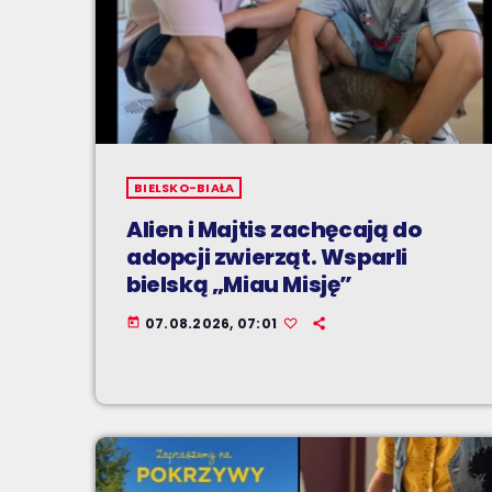
BIELSKO-BIAŁA
Alien i Majtis zachęcają do
adopcji zwierząt. Wsparli
bielską „Miau Misję”
07.08.2026, 07:01
today