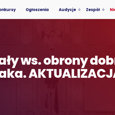
onkursy
Ogłoszenia
Audycje
Zespół
Ni
ały ws. obrony dob
laka. AKTUALIZACJ