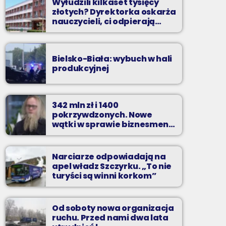
Wyłudzili kilkaset tysięcy
złotych? Dyrektorka oskarża
nauczycieli, ci odpierają
zarzuty
Bielsko-Biała: wybuch w hali
produkcyjnej
342 mln zł i 1400
pokrzywdzonych. Nowe
wątki w sprawie biznesmena
z Bielska-Białej
Narciarze odpowiadają na
apel władz Szczyrku. „To nie
turyści są winni korkom”
Od soboty nowa organizacja
ruchu. Przed nami dwa lata