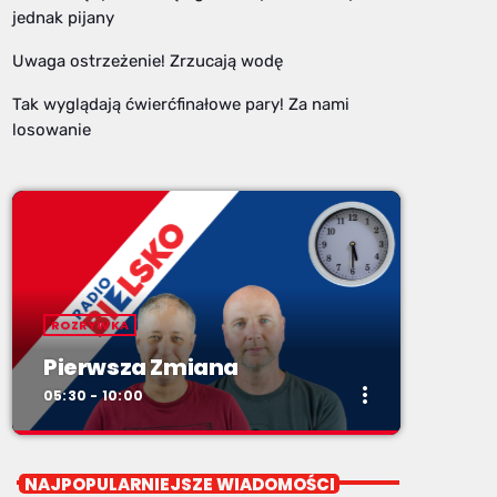
jednak pijany
Uwaga ostrzeżenie! Zrzucają wodę
Tak wyglądają ćwierćfinałowe pary! Za nami
losowanie
ROZRYWKA
Pierwsza Zmiana
more_vert
05:30 - 10:00
close
Pierwsza Zmiana
NAJPOPULARNIEJSZE WIADOMOŚCI