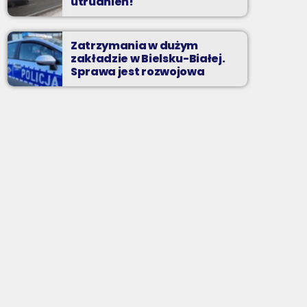
utrudnień!
Zatrzymania w dużym
zakładzie w Bielsku-Białej.
Sprawa jest rozwojowa