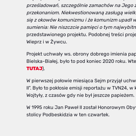
prześladowań, szczególnie zamachów na Jego ży
przekonaniom. Niekwestionowaną zasługą wielkieg
się z okowów komunizmu i że komunizm upadł w 
sumienia: Nie niszczcie pamięci o tym najwybitn
przedstawionego projektu. Podobnej treści proj
Wieprz i w Żywcu.
Projekt uchwały ws. obrony dobrego imienia pap
Bielska-Białej, było to pod koniec 2020 roku. Wt
TUTAJ
).
W pierwszej połowie miesiąca Sejm przyjął uch
II". Było to pokłosie emisji reportażu w TVN24, 
Wojtyły, z czasów gdy nie był jeszcze papieżem.
W 1995 roku Jan Paweł II został Honorowym Obyw
stolicy Podbeskidzia w ten czwartek.