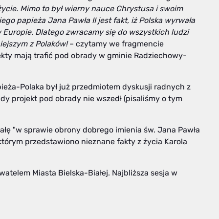
cie. Mimo to był wierny nauce Chrystusa i swoim
o papieża Jana Pawła II jest fakt, iż Polska wyrwała
Europie. Dlatego zwracamy się do wszystkich ludzi
iejszym z Polaków!
– czytamy we fragmencie
ekty mają trafić pod obrady w gminie Radziechowy-
ieża-Polaka był już przedmiotem dyskusji radnych z
edy projekt pod obrady nie wszedł (pisaliśmy o tym
wałę "w sprawie obrony dobrego imienia św. Jana Pawła
w którym przedstawiono nieznane fakty z życia Karola
atelem Miasta Bielska-Białej. Najbliższa sesja w