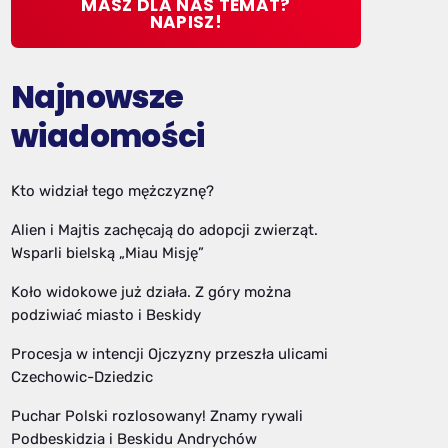
MASZ DLA NAS TEMAT?
NAPISZ!
Najnowsze
wiadomości
Kto widział tego mężczyznę?
Alien i Majtis zachęcają do adopcji zwierząt.
Wsparli bielską „Miau Misję”
Koło widokowe już działa. Z góry można
podziwiać miasto i Beskidy
Procesja w intencji Ojczyzny przeszła ulicami
Czechowic-Dziedzic
Puchar Polski rozlosowany! Znamy rywali
Podbeskidzia i Beskidu Andrychów