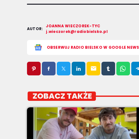
JOANNA WIECZOREK-TYC
AUTOR:
j.wieczorek@radiobielsko.pl
OBSERWUJ RADIO BIELSKO W GOOGLE NEW
email
ZOBACZ TAKŻE