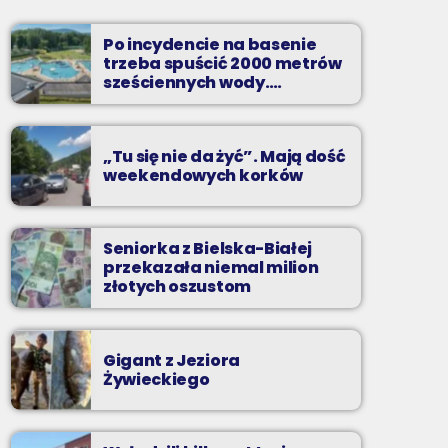
od poniedziałku do piątku od 5:30
Po incydencie na basenie
Codziennie od poniedziałku do piątku od 5:30
trzeba spuścić 2000 metrów
do 10.
sześciennych wody.
„Ogromne koszty i ogromna
praca”
„Tu się nie da żyć”. Mają dość
weekendowych korków
Seniorka z Bielska-Białej
przekazała niemal milion
złotych oszustom
Gigant z Jeziora
Żywieckiego