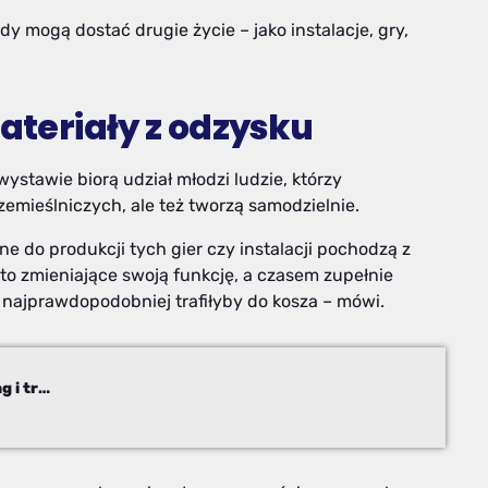
 mogą dostać drugie życie – jako instalacje, gry,
.
materiały z odzysku
ystawie biorą udział młodzi ludzie, którzy
emieślniczych, ale też tworzą samodzielnie.
ane do produkcji tych gier czy instalacji pochodzą z
to zmieniające swoją funkcję, a czasem zupełnie
 najprawdopodobniej trafiłyby do kosza – mówi.
Pomyślelibyście, że tak można? Upcykling i trash art