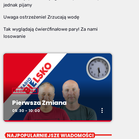
jednak pijany
Uwaga ostrzeżenie! Zrzucają wodę
Tak wyglądają ćwierćfinałowe pary! Za nami
losowanie
ROZRYWKA
Pierwsza Zmiana
more_vert
05:30 - 10:00
close
Pierwsza Zmiana
NAJPOPULARNIEJSZE WIADOMOŚCI