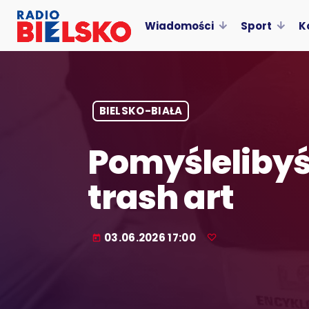
Wiadomości
Sport
K
BIELSKO-BIAŁA
Pomyślelibyśc
trash art
03.06.2026 17:00
today