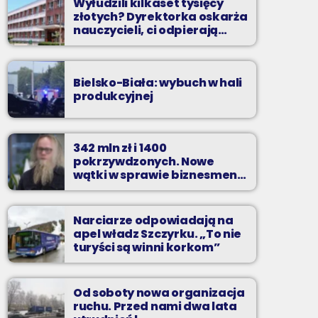
Wyłudzili kilkaset tysięcy
złotych? Dyrektorka oskarża
nauczycieli, ci odpierają
zarzuty
Bielsko-Biała: wybuch w hali
produkcyjnej
342 mln zł i 1400
pokrzywdzonych. Nowe
wątki w sprawie biznesmena
z Bielska-Białej
Narciarze odpowiadają na
apel władz Szczyrku. „To nie
turyści są winni korkom”
Od soboty nowa organizacja
ruchu. Przed nami dwa lata