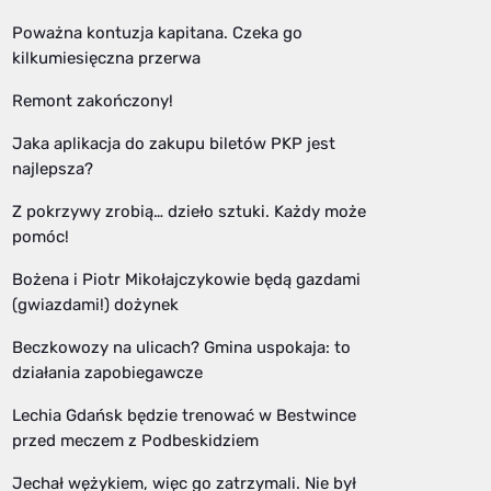
Poważna kontuzja kapitana. Czeka go
kilkumiesięczna przerwa
Remont zakończony!
Jaka aplikacja do zakupu biletów PKP jest
najlepsza?
Z pokrzywy zrobią… dzieło sztuki. Każdy może
pomóc!
Bożena i Piotr Mikołajczykowie będą gazdami
(gwiazdami!) dożynek
Beczkowozy na ulicach? Gmina uspokaja: to
działania zapobiegawcze
Lechia Gdańsk będzie trenować w Bestwince
przed meczem z Podbeskidziem
Jechał wężykiem, więc go zatrzymali. Nie był