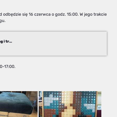
odbędzie się 16 czerwca o godz. 15:00. W jego trakcie
gu.
Pomyślelibyście, że tak można? Upcykling i trash art
0-17:00.