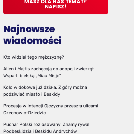
MASZ DLA NAS TEMAT?
NAPISZ!
Najnowsze
wiadomości
Kto widział tego mężczyznę?
Alien i Majtis zachęcają do adopcji zwierząt.
Wsparli bielską „Miau Misję”
Koło widokowe już działa. Z góry można
podziwiać miasto i Beskidy
Procesja w intencji Ojczyzny przeszła ulicami
Czechowic-Dziedzic
Puchar Polski rozlosowany! Znamy rywali
Podbeskidzia i Beskidu Andrychów