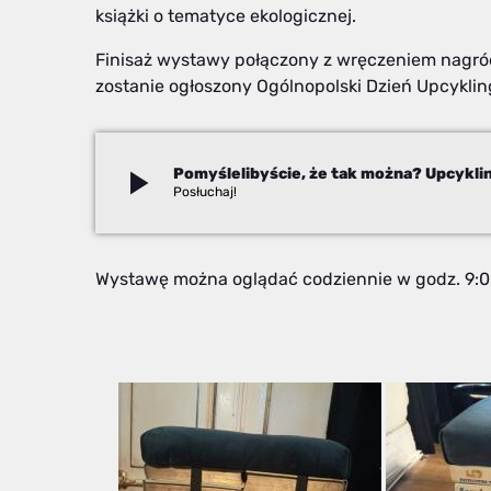
książki o tematyce ekologicznej.
Finisaż wystawy połączony z wręczeniem nagród 
zostanie ogłoszony Ogólnopolski Dzień Upcyklin
play_arrow
Beata Stekla
Wystawę można oglądać codziennie w godz. 9:0