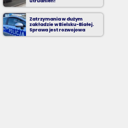
utrudnień!
Zatrzymania w dużym
zakładzie w Bielsku-Białej.
Sprawa jest rozwojowa