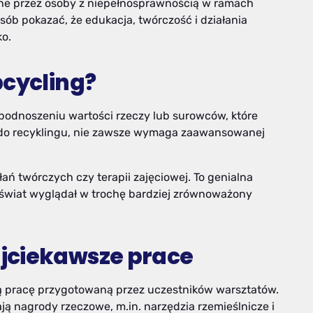
ane przez osoby z niepełnosprawnością w ramach
osób pokazać, że edukacja, twórczość i działania
ko.
pcycling?
 podnoszeniu wartości rzeczy lub surowców, które
 do recyklingu, nie zawsze wymaga zaawansowanej
ań twórczych czy terapii zajęciowej. To genialna
y świat wyglądał w trochę bardziej zrównoważony
jciekawsze prace
 pracę przygotowaną przez uczestników warsztatów.
ą nagrody rzeczowe, m.in. narzędzia rzemieślnicze i