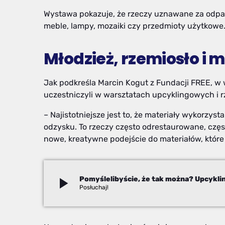
Wystawa pokazuje, że rzeczy uznawane za odpady
meble, lampy, mozaiki czy przedmioty użytkowe
Młodzież, rzemiosło i 
Jak podkreśla Marcin Kogut z Fundacji FREE, w w
uczestniczyli w warsztatach upcyklingowych i rz
– Najistotniejsze jest to, że materiały wykorzyst
odzysku. To rzeczy często odrestaurowane, częs
nowe, kreatywne podejście do materiałów, które
play_arrow
Beata Stekla