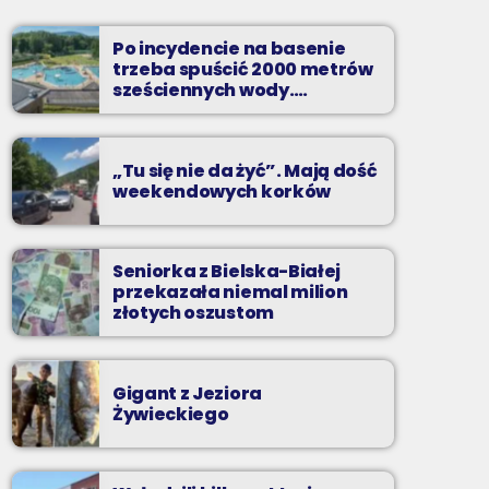
od poniedziałku do piątku od 5:30
Po incydencie na basenie
Codziennie od poniedziałku do piątku od 5:30
trzeba spuścić 2000 metrów
do 10.
sześciennych wody.
„Ogromne koszty i ogromna
praca”
„Tu się nie da żyć”. Mają dość
weekendowych korków
Seniorka z Bielska-Białej
przekazała niemal milion
złotych oszustom
Gigant z Jeziora
Żywieckiego