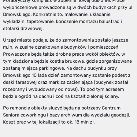
Pofabryczny kompleks w zupełnie nowej odsłonie. Prace
wykończeniowe prowadzone są w dwóch budynkach przy ul.
Dmowskiego. Konkretnie to: malowanie, układanie
wykładzin, tapetowanie, kończenie montażu balustrad i
stolarki drzwiowej.
Urząd miasta podaje, że do zamontowania zostało jeszcze
m.in. wizualne oznakowanie budynków i pomieszczeń.
Prowadzone będą także drobne prace wokół obiektów, w
tym kładziona będzie kostka brukowa, gdzie zorganizowane
zostaną miejsca parkingowe. Na dachu budynku przy
Dmowskiego 10 lada dzień zamontowany zostanie podest z
deski tarasowej oraz markiza zacieniająca (budynek został
rozebrany i wybudowany od nowa). To pod tym adresem
będzie ogród na dachu i coś na kształt zielonej ściany.
Po remoncie obiekty służyć będą na potrzeby Centrum
Seniora coworkingu i bazy archiwum dla wydziału geodezji.
Koszt prac w tej lokalizacji to ok. 18 mln zł.