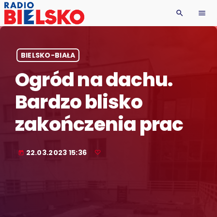
search
menu
BIELSKO-BIAŁA
Ogród na dachu.
Bardzo blisko
zakończenia prac
22.03.2023 15:36
today