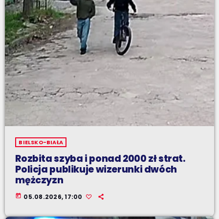
BIELSKO-BIAŁA
Rozbita szyba i ponad 2000 zł strat.
Policja publikuje wizerunki dwóch
mężczyzn
today
05.08.2026, 17:00