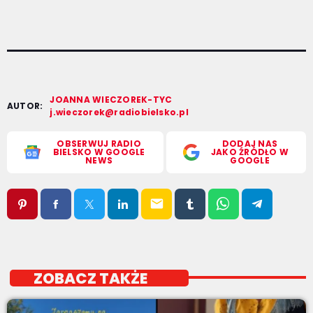
JOANNA WIECZOREK-TYC
AUTOR:
j.wieczorek@radiobielsko.pl
OBSERWUJ RADIO
DODAJ NAS
BIELSKO W GOOGLE
JAKO ŹRÓDŁO W
NEWS
GOOGLE
email
ZOBACZ TAKŻE