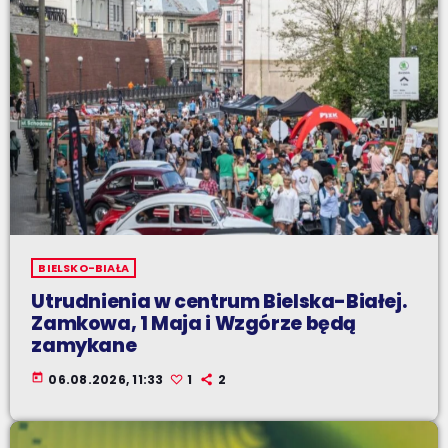
BIELSKO-BIAŁA
Utrudnienia w centrum Bielska-Białej.
Zamkowa, 1 Maja i Wzgórze będą
zamykane
today
06.08.2026, 11:33
1
2