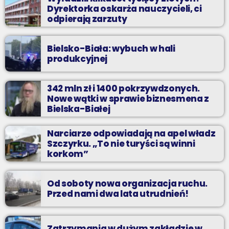
Dyrektorka oskarża nauczycieli, ci
odpierają zarzuty
Bielsko-Biała: wybuch w hali
produkcyjnej
342 mln zł i 1400 pokrzywdzonych.
Nowe wątki w sprawie biznesmena z
Bielska-Białej
Narciarze odpowiadają na apel władz
Szczyrku. „To nie turyści są winni
korkom”
Od soboty nowa organizacja ruchu.
Przed nami dwa lata utrudnień!
Zatrzymania w dużym zakładzie w