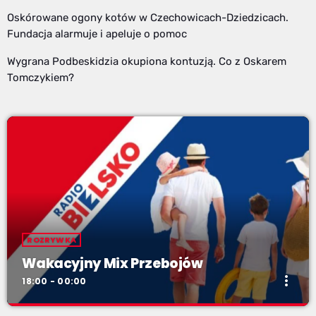
Oskórowane ogony kotów w Czechowicach-Dziedzicach.
Fundacja alarmuje i apeluje o pomoc
Wygrana Podbeskidzia okupiona kontuzją. Co z Oskarem
Tomczykiem?
ROZRYWKA
Wakacyjny Mix Przebojów
more_vert
18:00 - 00:00