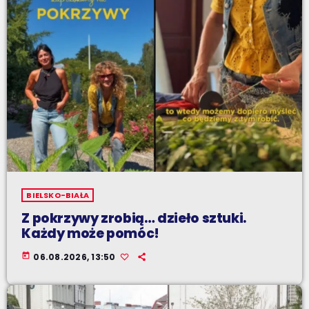
BIELSKO-BIAŁA
Z pokrzywy zrobią… dzieło sztuki.
Każdy może pomóc!
today
06.08.2026, 13:50