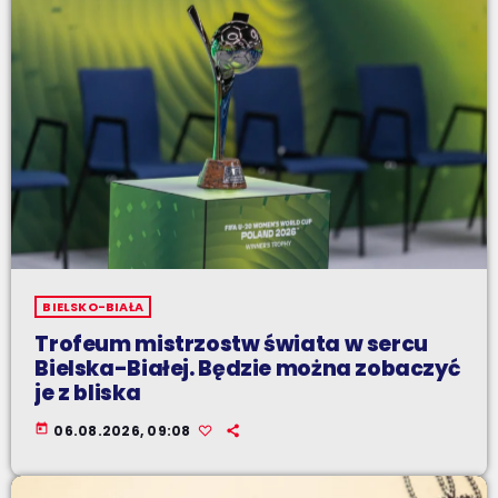
BIELSKO-BIAŁA
Trofeum mistrzostw świata w sercu
Bielska-Białej. Będzie można zobaczyć
je z bliska
today
06.08.2026, 09:08