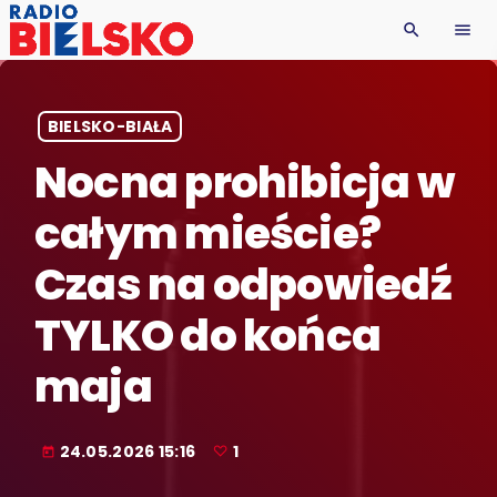
search
menu
BIELSKO-BIAŁA
Nocna prohibicja w
całym mieście?
Czas na odpowiedź
TYLKO do końca
maja
24.05.2026 15:16
1
today