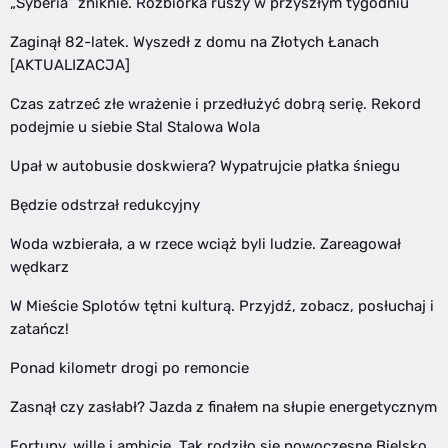
„Syberia” zniknie. Rozbiórka ruszy w przyszłym tygodniu
Zaginął 82-latek. Wyszedł z domu na Złotych Łanach
[AKTUALIZACJA]
Czas zatrzeć złe wrażenie i przedłużyć dobrą serię. Rekord
podejmie u siebie Stal Stalowa Wola
Upał w autobusie doskwiera? Wypatrujcie płatka śniegu
Będzie odstrzał redukcyjny
Woda wzbierała, a w rzece wciąż byli ludzie. Zareagował
wędkarz
W Mieście Splotów tętni kulturą. Przyjdź, zobacz, posłuchaj i
zatańcz!
Ponad kilometr drogi po remoncie
Zasnął czy zasłabł? Jazda z finałem na słupie energetycznym
Fortuny, wille i ambicje. Tak rodziło się nowoczesne Bielsko