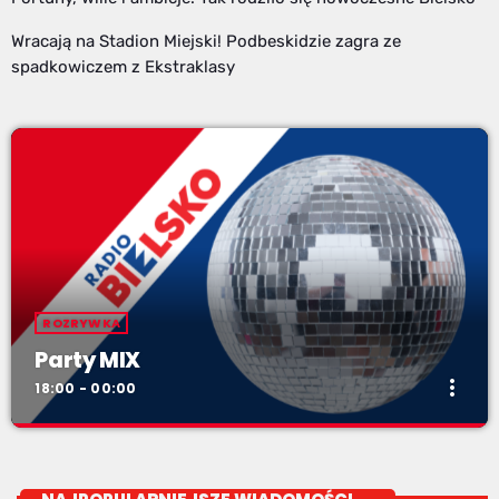
Wracają na Stadion Miejski! Podbeskidzie zagra ze
spadkowiczem z Ekstraklasy
ROZRYWKA
Party MIX
more_vert
18:00 - 00:00
Party MIX
close
soboty od 18