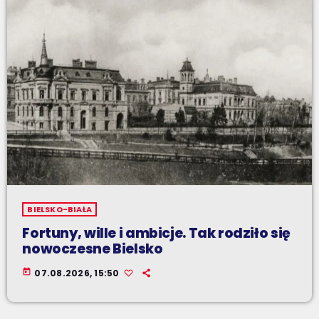
BIELSKO-BIAŁA
Fortuny, wille i ambicje. Tak rodziło się
nowoczesne Bielsko
today
07.08.2026, 15:50