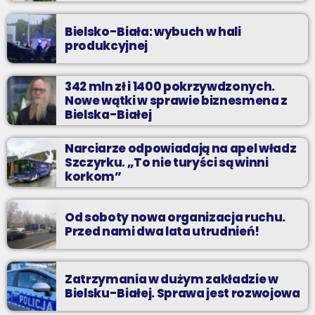
Bielsko-Biała: wybuch w hali
produkcyjnej
342 mln zł i 1400 pokrzywdzonych.
Nowe wątki w sprawie biznesmena z
Bielska-Białej
Narciarze odpowiadają na apel władz
Szczyrku. „To nie turyści są winni
korkom”
Od soboty nowa organizacja ruchu.
Przed nami dwa lata utrudnień!
Zatrzymania w dużym zakładzie w
Bielsku-Białej. Sprawa jest rozwojowa