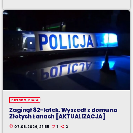
BIELSKO-BIAŁA
Zaginął 82-latek. Wyszedł z domu na
Złotych Łanach [AKTUALIZACJA]
today
07.08.2026, 21:55
1
2