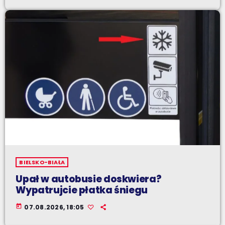
BIELSKO-BIAŁA
Upał w autobusie doskwiera?
Wypatrujcie płatka śniegu
today
07.08.2026, 18:05