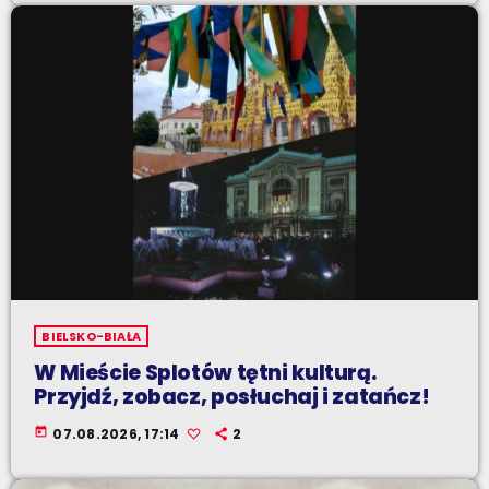
BIELSKO-BIAŁA
W Mieście Splotów tętni kulturą.
Przyjdź, zobacz, posłuchaj i zatańcz!
today
07.08.2026, 17:14
2