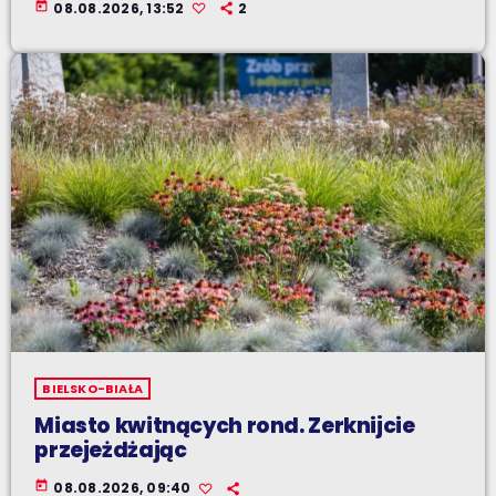
today
08.08.2026, 13:52
2
BIELSKO-BIAŁA
Miasto kwitnących rond. Zerknijcie
przejeżdżając
today
08.08.2026, 09:40