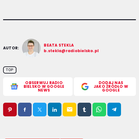
BEATA STEKLA
AUTOR:
b.stekla@radiobielsko.pl
TOP
OBSERWUJ RADIO
DODAJ NAS
BIELSKO W GOOGLE
JAKO ŹRÓDŁO W
NEWS
GOOGLE
email