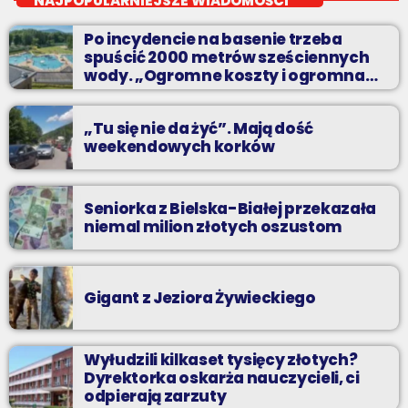
NAJPOPULARNIEJSZE WIADOMOŚCI
Planujesz domową prywatkę? Chcesz rozgrzać się przed
Po incydencie na basenie trzeba
sobotnią imprezą? Masz ochotę pobawić się ze znajomymi przy
spuścić 2000 metrów sześciennych
najlepszych dyskotekowych przebojach?
wody. „Ogromne koszty i ogromna
praca”
„Tu się nie da żyć”. Mają dość
weekendowych korków
Seniorka z Bielska-Białej przekazała
niemal milion złotych oszustom
Gigant z Jeziora Żywieckiego
Wyłudzili kilkaset tysięcy złotych?
Dyrektorka oskarża nauczycieli, ci
odpierają zarzuty