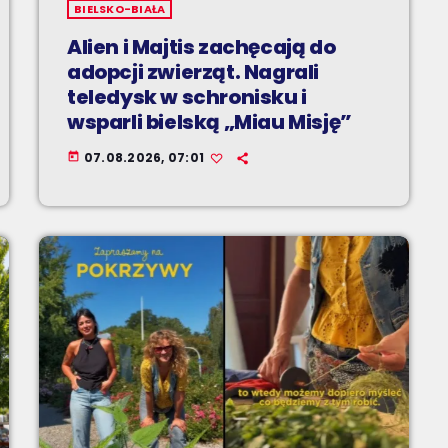
BIELSKO-BIAŁA
Alien i Majtis zachęcają do
adopcji zwierząt. Nagrali
teledysk w schronisku i
wsparli bielską „Miau Misję”
07.08.2026, 07:01
today