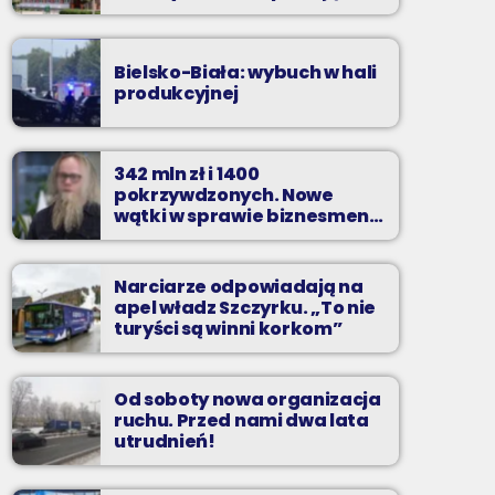
zarzuty
Bielsko-Biała: wybuch w hali
produkcyjnej
342 mln zł i 1400
pokrzywdzonych. Nowe
wątki w sprawie biznesmena
z Bielska-Białej
Narciarze odpowiadają na
apel władz Szczyrku. „To nie
turyści są winni korkom”
Od soboty nowa organizacja
ruchu. Przed nami dwa lata
utrudnień!