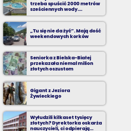
Teatr, kino, muzyka, sztuka - czyli wszystko
trzeba spuścić 2000 metrów
to, co interesuje kulturalnego człowieka.
sześciennych wody.
„Ogromne koszty i ogromna
praca”
„Tu się nie da żyć”. Mają dość
weekendowych korków
Seniorka z Bielska-Białej
przekazała niemal milion
złotych oszustom
Gigant z Jeziora
Żywieckiego
Wyłudzili kilkaset tysięcy
złotych? Dyrektorka oskarża
nauczycieli, ci odpierają