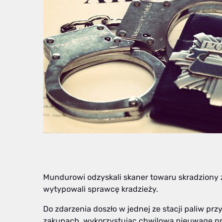
Mundurowi odzyskali skaner towaru skradziony ze
wytypowali sprawcę kradzieży.
Do zdarzenia doszło w jednej ze stacji paliw przy
zakupach, wykorzystując chwilową nieuwagę pra