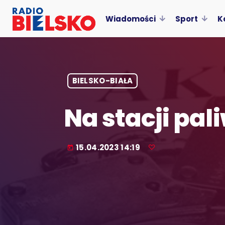
Wiadomości
Sport
K
BIELSKO-BIAŁA
Na stacji pal
15.04.2023 14:19
today