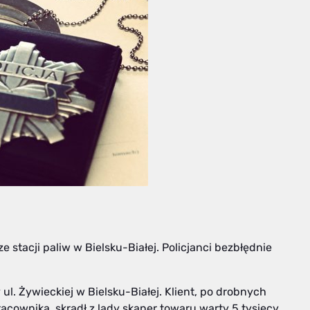
 stacji paliw w Bielsku-Białej. Policjanci bezbłędnie
 ul. Żywieckiej w Bielsku-Białej. Klient, po drobnych
cownika, skradł z lady skaner towaru warty 5 tysięcy