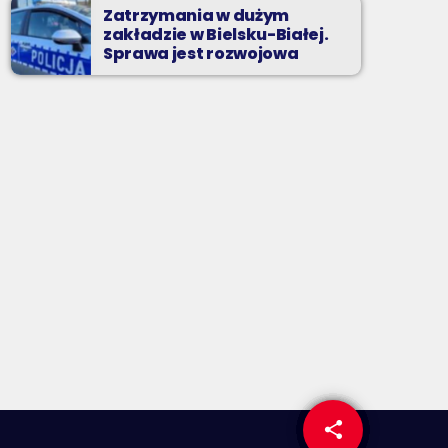
Zatrzymania w dużym
zakładzie w Bielsku-Białej.
Sprawa jest rozwojowa
share
email