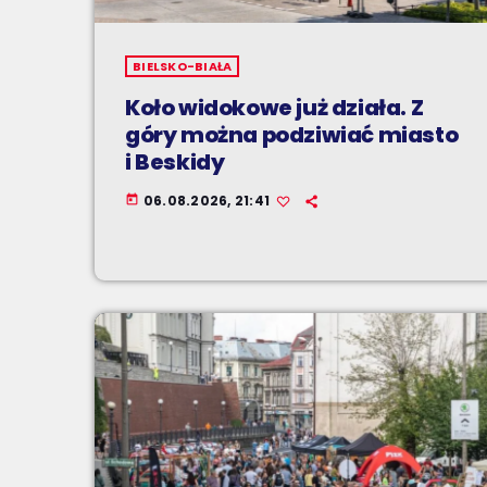
BIELSKO-BIAŁA
Koło widokowe już działa. Z
góry można podziwiać miasto
i Beskidy
06.08.2026, 21:41
today