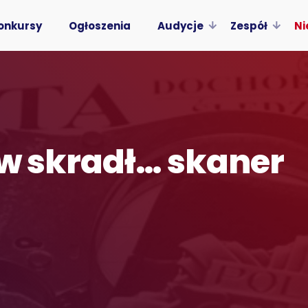
onkursy
Ogłoszenia
Audycje
Zespół
Ni
iw skradł… skaner