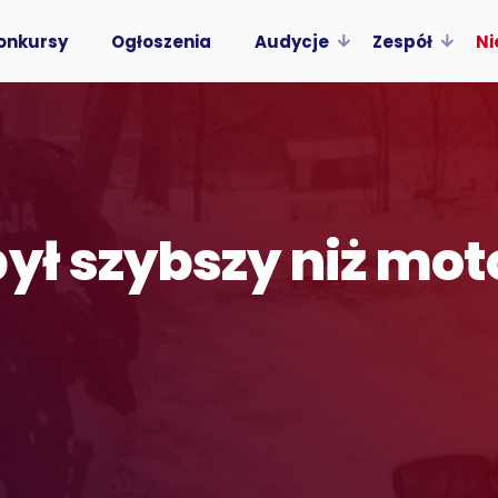
onkursy
Ogłoszenia
Audycje
Zespół
Ni
był szybszy niż mo