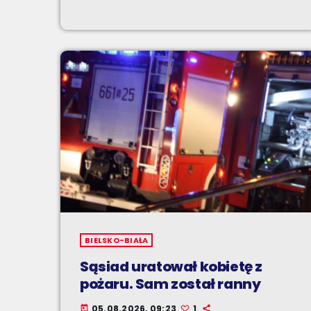
BIELSKO-BIAŁA
Sąsiad uratował kobietę z
pożaru. Sam został ranny
05.08.2026, 09:23
1
today