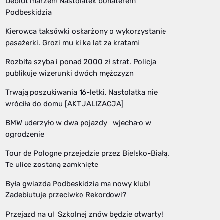
Debiut marzeń! Nastolatek bohaterem
Podbeskidzia
Kierowca taksówki oskarżony o wykorzystanie
pasażerki. Grozi mu kilka lat za kratami
Rozbita szyba i ponad 2000 zł strat. Policja
publikuje wizerunki dwóch mężczyzn
Trwają poszukiwania 16-letki. Nastolatka nie
wróciła do domu [AKTUALIZACJA]
BMW uderzyło w dwa pojazdy i wjechało w
ogrodzenie
Tour de Pologne przejedzie przez Bielsko-Białą.
Te ulice zostaną zamknięte
Była gwiazda Podbeskidzia ma nowy klub!
Zadebiutuje przeciwko Rekordowi?
Przejazd na ul. Szkolnej znów będzie otwarty!