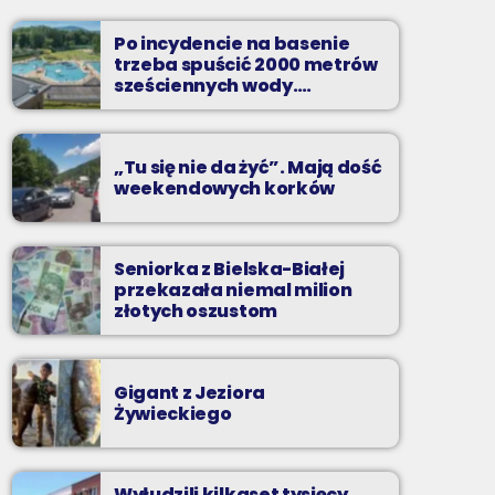
od poniedziałku do piątku od 5:30
Po incydencie na basenie
Codziennie od poniedziałku do piątku od 5:30
trzeba spuścić 2000 metrów
do 10.
sześciennych wody.
„Ogromne koszty i ogromna
praca”
„Tu się nie da żyć”. Mają dość
weekendowych korków
Seniorka z Bielska-Białej
przekazała niemal milion
złotych oszustom
Gigant z Jeziora
Żywieckiego
Wyłudzili kilkaset tysięcy