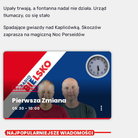
Upały trwają, a fontanna nadal nie działa. Urząd
tłumaczy, co się stało
Spadające gwiazdy nad Kaplicówką. Skoczów
zaprasza na magiczną Noc Perseidów
ROZRYWKA
Pierwsza Zmiana
more_vert
05:30 - 10:00
close
Pierwsza Zmiana
NAJPOPULARNIEJSZE WIADOMOŚCI