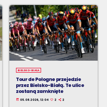
BIELSKO-BIAŁA
Tour de Pologne przejedzie
przez Bielsko-Białą. Te ulice
zostaną zamknięte
05.08.2026, 12:04
2
2
today