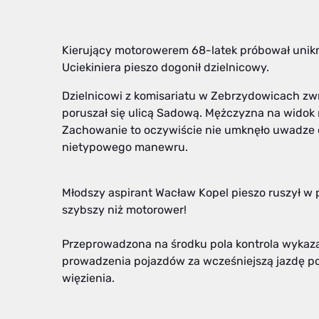
Kierujący motorowerem 68-latek próbował unikną
Uciekiniera pieszo dogonił dzielnicowy.
Dzielnicowi z komisariatu w Zebrzydowicach zwr
poruszał się ulicą Sadową. Mężczyzna na widok
Zachowanie to oczywiście nie umknęło uwadze 
nietypowego manewru.
Młodszy aspirant Wacław Kopel pieszo ruszył w p
szybszy niż motorower!
Przeprowadzona na środku pola kontrola wykaza
prowadzenia pojazdów za wcześniejszą jazdę po
więzienia.