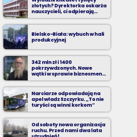
złotych? Dyrektorka oskarża
nauczycieli, ci odpierają
zarzuty
Bielsko-Biała: wybuch w hali
produkcyjnej
342 mln zł i 1400
pokrzywdzonych. Nowe
wątki w sprawie biznesmena
z Bielska-Białej
Narciarze odpowiadają na
apel władz Szczyrku. „To nie
turyści są winni korkom”
Od soboty nowa organizacja
ruchu. Przed nami dwa lata
utrudnień!