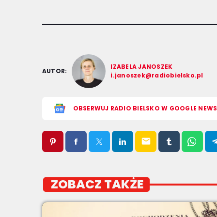
IZABELA JANOSZEK
AUTOR:
i.janoszek@radiobielsko.pl
OBSERWUJ RADIO BIELSKO W GOOGLE NEW
email
ZOBACZ TAKŻE