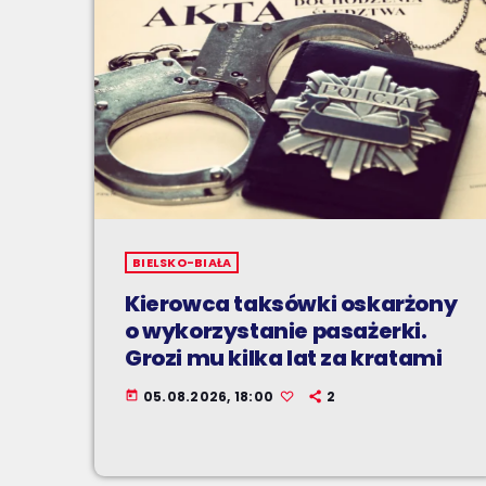
BIELSKO-BIAŁA
Kierowca taksówki oskarżony
o wykorzystanie pasażerki.
Grozi mu kilka lat za kratami
05.08.2026, 18:00
2
today