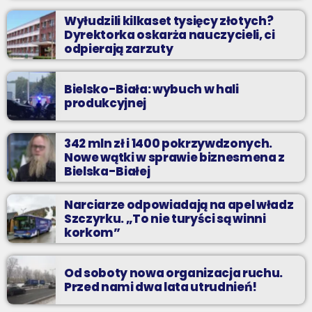
Wyłudzili kilkaset tysięcy złotych?
Dyrektorka oskarża nauczycieli, ci
odpierają zarzuty
Bielsko-Biała: wybuch w hali
produkcyjnej
342 mln zł i 1400 pokrzywdzonych.
Nowe wątki w sprawie biznesmena z
Bielska-Białej
Narciarze odpowiadają na apel władz
Szczyrku. „To nie turyści są winni
korkom”
Od soboty nowa organizacja ruchu.
Przed nami dwa lata utrudnień!