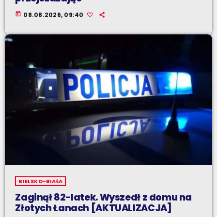
today
08.08.2026, 09:40
BIELSKO-BIAŁA
Zaginął 82-latek. Wyszedł z domu na
Złotych Łanach [AKTUALIZACJA]