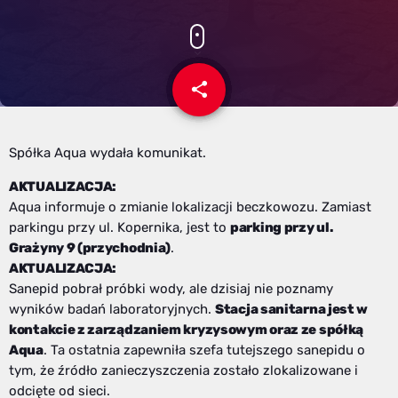
share
email
Spółka Aqua wydała komunikat.
AKTUALIZACJA:
Aqua informuje o zmianie lokalizacji beczkowozu. Zamiast
parkingu przy ul. Kopernika, jest to
parking przy ul.
Grażyny 9 (przychodnia)
.
AKTUALIZACJA:
Sanepid pobrał próbki wody, ale dzisiaj nie poznamy
wyników badań laboratoryjnych.
Stacja sanitarna jest w
kontakcie z zarządzaniem kryzysowym oraz ze spółką
Aqua
. Ta ostatnia zapewniła szefa tutejszego sanepidu o
tym, że źródło zanieczyszczenia zostało zlokalizowane i
odcięte od sieci.