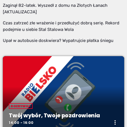
Zaginął 82-latek. Wyszedł z domu na Złotych Łanach
[AKTUALIZACJA]
Czas zatrzeć złe wrażenie i przedłużyć dobrą serię. Rekord
podejmie u siebie Stal Stalowa Wola
Upał w autobusie doskwiera? Wypatrujcie płatka śniegu
ROZRYWKA
Twój wybór, Twoje pozdrowienia
more_vert
14:00 - 16:00