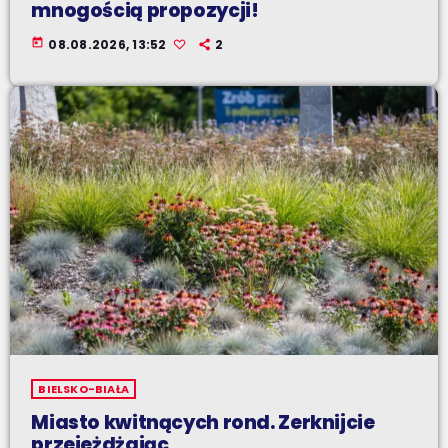
mnogością propozycji!
today
08.08.2026, 13:52
2
BIELSKO-BIAŁA
Miasto kwitnących rond. Zerknijcie
przejeżdżając