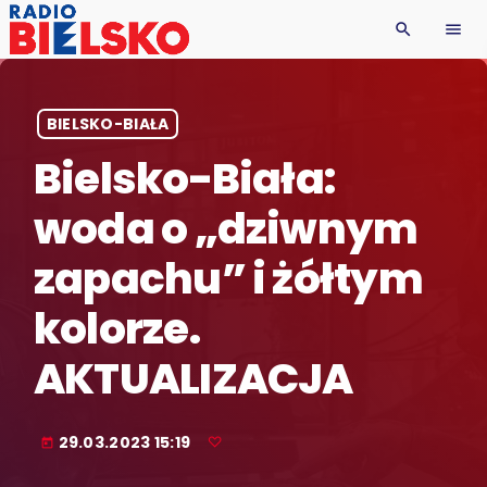
search
menu
BIELSKO-BIAŁA
Bielsko-Biała:
woda o „dziwnym
zapachu” i żółtym
kolorze.
AKTUALIZACJA
29.03.2023 15:19
today