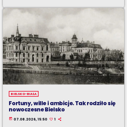
BIELSKO-BIAŁA
Fortuny, wille i ambicje. Tak rodziło się
nowoczesne Bielsko
today
07.08.2026, 15:50
1