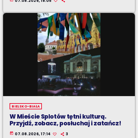
07.08.2026, 18:05
BIELSKO-BIAŁA
W Mieście Splotów tętni kulturą.
Przyjdź, zobacz, posłuchaj i zatańcz!
today
07.08.2026, 17:14
3