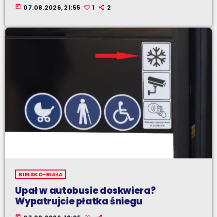
today
07.08.2026, 21:55
1
2
BIELSKO-BIAŁA
Upał w autobusie doskwiera?
Wypatrujcie płatka śniegu
today