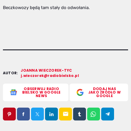
Beczkowozy będą tam stały do odwołania.
JOANNA WIECZOREK-TYC
AUTOR:
j.wieczorek@radiobielsko.pl
OBSERWUJ RADIO
DODAJ NAS
BIELSKO W GOOGLE
JAKO ŹRÓDŁO W
NEWS
GOOGLE
email