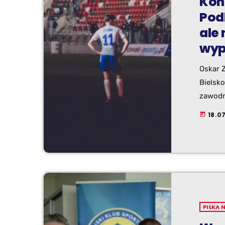
Kon
Pod
ale
wyp
Oskar 
Bielsk
zawodn
2027/2
18.07
today
rozgry
gdzie 
PIŁKA 