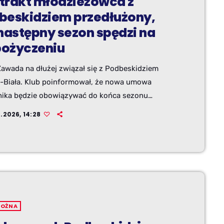
trakt młodzieżowca z
beskidziem przedłużony,
 następny sezon spędzi na
ożyczeniu
Zawada na dłużej związał się z Podbeskidziem
o-Biała. Klub poinformował, że nowa umowa
ika będzie obowiązywać do końca sezonu
028. Jednocześnie przekazano, że nadchodzące
.2026, 14:28
wki spędzi na wypożyczeniu w Hutniku Kraków,
występował już wiosną.
NOŻNA