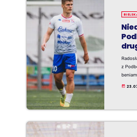
BIELSK
Nie
Pod
dru
Radosł
z Podb
beniami
23.0
today