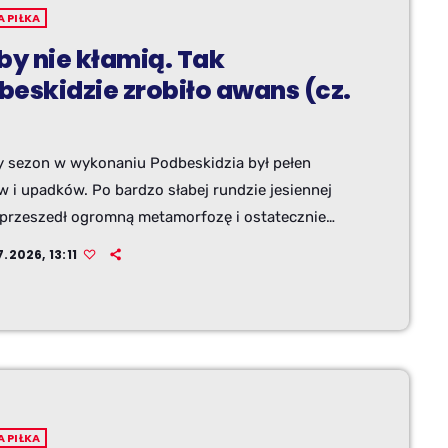
A PIŁKA
by nie kłamią. Tak
beskidzie zrobiło awans (cz.
y sezon w wykonaniu Podbeskidzia był pełen
 i upadków. Po bardzo słabej rundzie jesiennej
 przeszedł ogromną metamorfozę i ostatecznie
zył awans po barażach. Letnia przerwa to dobry
.2026, 13:11
, by spojrzeć na minione rozgrywki z
ktywy liczb. W pierwszej części podsumowania
my się na indywidualnych statystykach
ików. Zestawienie obejmuje mecze ligowe,
 Polski oraz baraże.
A PIŁKA