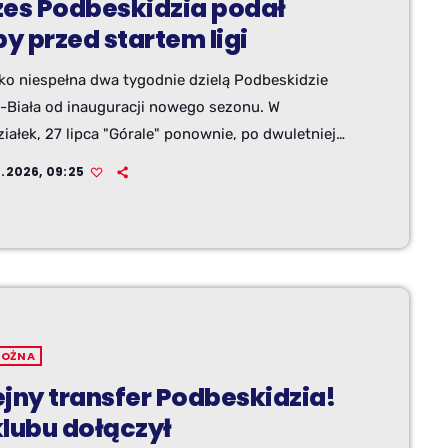
zes Podbeskidzia podał
by przed startem ligi
lko niespełna dwa tygodnie dzielą Podbeskidzie
o-Biała od inauguracji nowego sezonu. W
iałek, 27 lipca "Górale" ponownie, po dwuletniej
ie rozpoczną zmagania na zapleczu Ekstraklasy. W
7.2026, 09:25
y wtorek odbyła się natomiast konferencja
a zapowiadająca nadchodzącą kampanię. Jedną z
cji, jakie padły z ust prezesa, była ta o wysokości
u na nadchodzący sezon.
NOŻNA
ejny transfer Podbeskidzia!
klubu dołączył