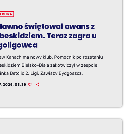
A PIŁKA
dawno świętował awans z
beskidziem. Teraz zagra u
goligowca
aw Kanach ma nowy klub. Pomocnik po rozstaniu
eskidziem Bielsko-Biała zakotwiczył w zespole
nka Betclic 2. Ligi, Zawiszy Bydgoszcz.
7.2026, 08:39