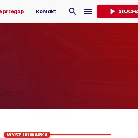
play_arrow
search
menu
SŁUCH
e przegap
Kontakt
WYSZUKIWARKA