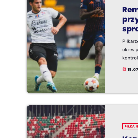
Rem
prz
spr
Piłkarz
okres 
kontrol
zespół 
18.07
today
Betem T
zdobył
PIŁKA 