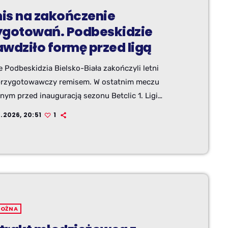
is na zakończenie
ygotowań. Podbeskidzie
awdziło formę przed ligą
e Podbeskidzia Bielsko-Biała zakończyli letni
przygotowawczy remisem. W ostatnim meczu
nym przed inauguracją sezonu Betclic 1. Ligi
z Bielska-Białej zremisował na wyjeździe z Bruk-
.2026, 20:51
1
ermalicą Nieciecza 1:1. Gola na wagę remisu
 w końcówce spotkania Yauheni Shykauka.
NOŻNA