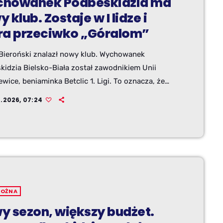
howanek Podbeskidzia ma
 klub. Zostaje w I lidze i
ra przeciwko „Góralom”
Bieroński znalazł nowy klub. Wychowanek
kidzia Bielsko-Biała został zawodnikiem Unii
ewice, beniaminka Betclic 1. Ligi. To oznacza, że
i pomocnik zostaje na zapleczu Ekstraklasy i w
7.2026, 07:24
sezonie będzie mógł zagrać przeciwko klubowi,
m wypłynął na szerokie piłkarskie wody.
NOŻNA
y sezon, większy budżet.