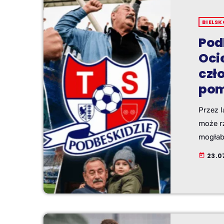
BIELSK
Pod
Oci
czło
pom
Przez l
może rz
mogłab
wielole
23.07
today
sam po
„Podbes
Sambors
murem