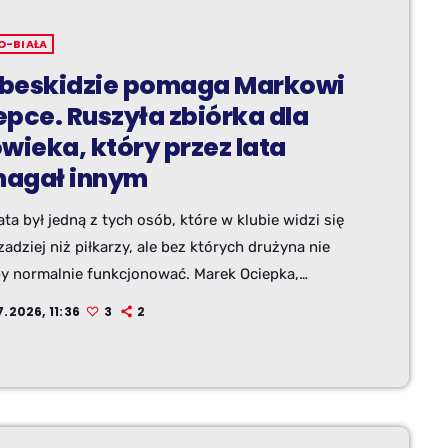
O-BIAŁA
beskidzie pomaga Markowi
epce. Ruszyła zbiórka dla
wieka, który przez lata
agał innym
ata był jedną z tych osób, które w klubie widzi się
adziej niż piłkarzy, ale bez których drużyna nie
y normalnie funkcjonować. Marek Ociepka,
tni masażysta TS Podbeskidzie Bielsko-Biała, dziś
.2026, 11:36
3
2
trzebuje pomocy. Kibice uruchomili zbiórkę
kidzie dla Marka Ociepki”, a jej inicjator Krzysztof
ki apeluje, by środowisko „Górali” stanęło za nim
.