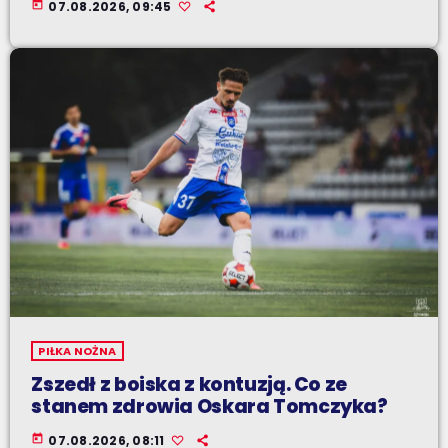
today
07.08.2026, 09:45
PIŁKA NOŻNA
Zszedł z boiska z kontuzją. Co ze
stanem zdrowia Oskara Tomczyka?
today
07.08.2026, 08:11