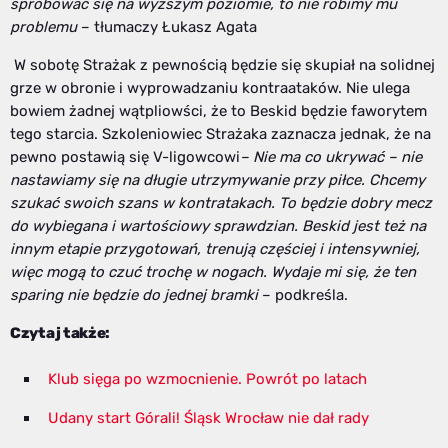
spróbować się na wyższym poziomie, to nie robimy mu
problemu
– tłumaczy Łukasz Agata
W sobotę Strażak z pewnością będzie się skupiał na solidnej
grze w obronie i wyprowadzaniu kontraataków. Nie ulega
bowiem żadnej wątpliowści, że to Beskid będzie faworytem
tego starcia. Szkoleniowiec Strażaka zaznacza jednak, że na
pewno postawią się V-ligowcowi
– Nie ma co ukrywać – nie
nastawiamy się na długie utrzymywanie przy piłce. Chcemy
szukać swoich szans w kontratakach. To będzie dobry mecz
do wybiegana i wartościowy sprawdzian. Beskid jest też na
innym etapie przygotowań, trenują częściej i intensywniej,
więc mogą to czuć trochę w nogach. Wydaje mi się, że ten
sparing nie będzie do jednej bramki
– podkreśla.
Czytaj także:
Klub sięga po wzmocnienie. Powrót po latach
Udany start Górali! Śląsk Wrocław nie dał rady