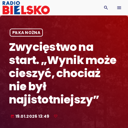
search
menu
PIŁKA NOŻNA
Zwycięstwo na
start. „Wynik może
cieszyć, chociaż
nie był
najistotniejszy”
19.01.2026 13:49
today