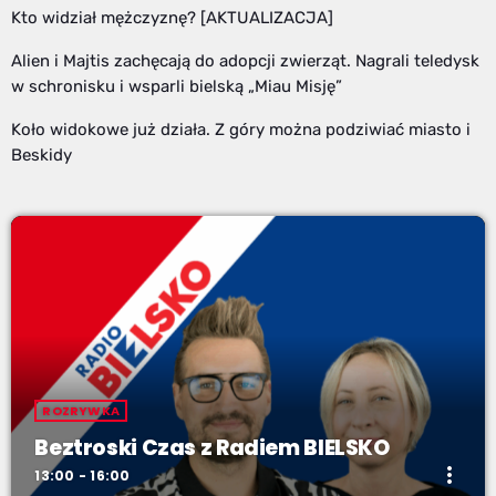
Kto widział mężczyznę? [AKTUALIZACJA]
Alien i Majtis zachęcają do adopcji zwierząt. Nagrali teledysk
w schronisku i wsparli bielską „Miau Misję”
Koło widokowe już działa. Z góry można podziwiać miasto i
Beskidy
ROZRYWKA
Beztroski Czas z Radiem BIELSKO
more_vert
13:00 - 16:00