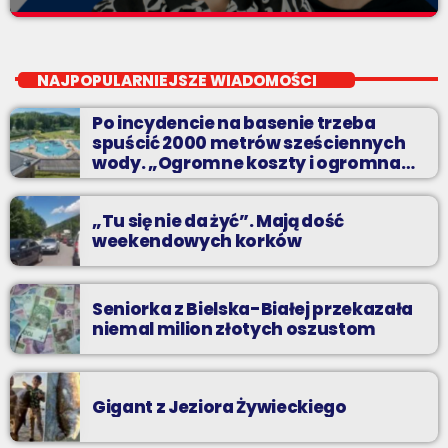
Beztroski Czas z Radiem BIELSKO
close
do poniedziałku do piątku od 13 do 16
NAJPOPULARNIEJSZE WIADOMOŚCI
jak atrakcyjnie spędzić czas w regionie, jak ominąć korki i jak
Po incydencie na basenie trzeba
odpocząć?
spuścić 2000 metrów sześciennych
wody. „Ogromne koszty i ogromna
praca”
„Tu się nie da żyć”. Mają dość
weekendowych korków
Seniorka z Bielska-Białej przekazała
niemal milion złotych oszustom
Gigant z Jeziora Żywieckiego