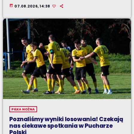
today
07.08.2026, 14:38
PIŁKA NOŻNA
Poznaliśmy wyniki losowania! Czekają
nas ciekawe spotkania w Pucharze
Polski