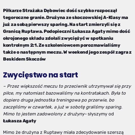
Piłkarze Strażaka Dębowiec dość szybko rozpoczął
tegoroczne granie. Drużyna ze skoczowskiej A-Klasy ma
już za sobą pierwszy sparing. Na start zmierzyli się z
Granicą Ruptawa. Podopieczni Łukasza Agaty mimo dość
okrojonego składu zdołali zwyciężyć w spotkaniu
kontrolnym 2:1. Ze szkoleniowcem porozmawialiśmy
także o następnym meczu. W weekend jego zespół zagra z
Beskidem Skoczów
Zwycięstwo na start
– Przez większość meczu to przeciwnik utrzymywał się przy
piłce, my natomiast bazowaliśmy na kontratakach. Była to
dopiero druga jednostka treningowa po przerwie, bo
zaczęliśmy w czwartek, a już w sobotę graliśmy sparing.
Mimo to jestem zadowolony z drużyny-
słyszymy od
Łukasza Agaty
Mimo że drużyna z Ruptawy miała zdecydowanie szerszą