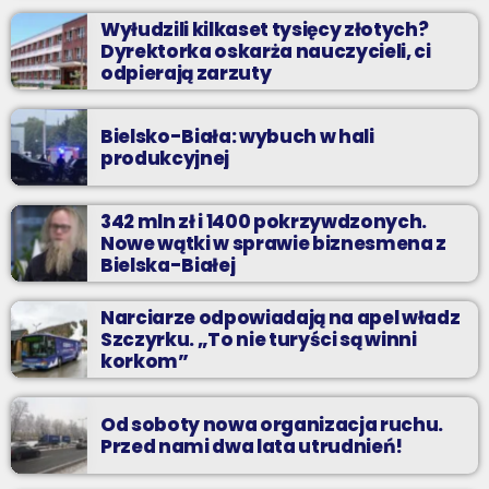
Wyłudzili kilkaset tysięcy złotych?
Dyrektorka oskarża nauczycieli, ci
odpierają zarzuty
Bielsko-Biała: wybuch w hali
produkcyjnej
342 mln zł i 1400 pokrzywdzonych.
Nowe wątki w sprawie biznesmena z
Bielska-Białej
Narciarze odpowiadają na apel władz
Szczyrku. „To nie turyści są winni
korkom”
Od soboty nowa organizacja ruchu.
Przed nami dwa lata utrudnień!