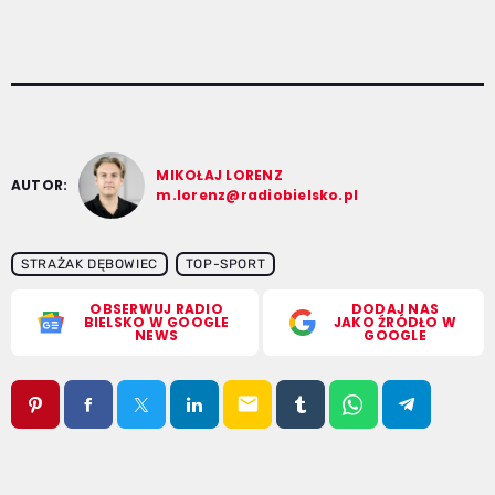
MIKOŁAJ LORENZ
AUTOR:
m.lorenz@radiobielsko.pl
STRAŻAK DĘBOWIEC
TOP-SPORT
OBSERWUJ RADIO
DODAJ NAS
BIELSKO W GOOGLE
JAKO ŹRÓDŁO W
NEWS
GOOGLE
email