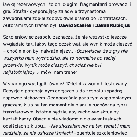
ławkę rezerwowych i to oni długimi fragmentami prowadzili
grę, Strażak dysponujący zaledwie trzynastoma
zawodnikami zdołał zdobyć dwie bramki po kontratakach.
Autorami tych trafień byli
Dawid Staniek
i
Jakub Kubicjus
.
Szkoleniowiec zespołu zaznacza, że nie wszystko jeszcze
wyglądało tak, jakby tego oczekiwał, ale wynik może cieszyć
– choć nie on był najważniejszy…
-Oczywiście, że z gry nie
wszystko nam wychodziło, ale to normalne po takiej
przerwie. Wynik może cieszyć, chociaż nie był
najistotniejszy..
.- mówi nam trener
W sparingu wystąpił również 17-letni zawodnik testowany.
Decyzje o potencjalnym dołączeniu do zespołu zapadną
zapewne niebawem. Jednocześnie poza tym wspomnianym
graczem, klub na ten moment nie planuje ruchów na rynku
transferowym. Istotne będzie, aby zachować aktualny
kształt kadry. Obecnie nie wiadomo nic o ewentualnych
odejściach z klubu…
–
Nie słyszałem nic na ten temat i mam
nadzieję, że nie usłyszę (śmiech) –
puentuje
szkoleniowiec