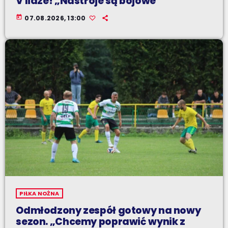
V lidze! „Nastroje są bojowe”
today
07.08.2026, 13:00
PIŁKA NOŻNA
Odmłodzony zespół gotowy na nowy
sezon. „Chcemy poprawić wynik z