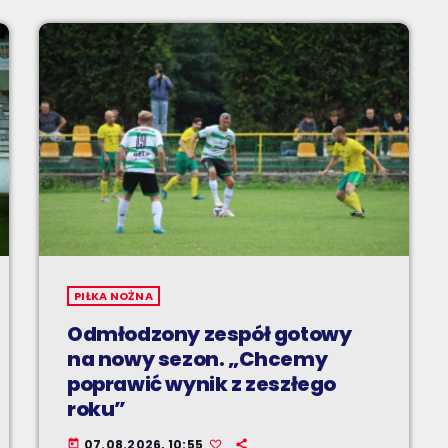
PIŁKA NOŻNA
Odmłodzony zespół gotowy
na nowy sezon. „Chcemy
poprawić wynik z zeszłego
roku”
07.08.2026, 10:55
today