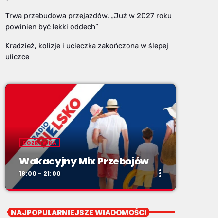
Trwa przebudowa przejazdów. „Już w 2027 roku
powinien być lekki oddech”
Kradzież, kolizje i ucieczka zakończona w ślepej
uliczce
ROZRYWKA
Wakacyjny Mix Przebojów
more_vert
18:00 - 21:00
close
Wakacyjny Mix Przebojów
NAJPOPULARNIEJSZE WIADOMOŚCI