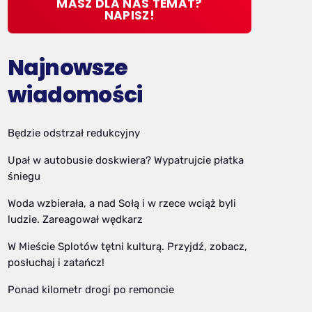
MASZ DLA NAS TEMAT?
NAPISZ!
Najnowsze
wiadomości
Będzie odstrzał redukcyjny
Upał w autobusie doskwiera? Wypatrujcie płatka
śniegu
Woda wzbierała, a nad Sołą i w rzece wciąż byli
ludzie. Zareagował wędkarz
W Mieście Splotów tętni kulturą. Przyjdź, zobacz,
posłuchaj i zatańcz!
Ponad kilometr drogi po remoncie