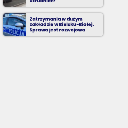
utrudnień!
Zatrzymania w dużym
zakładzie w Bielsku-Białej.
Sprawa jest rozwojowa