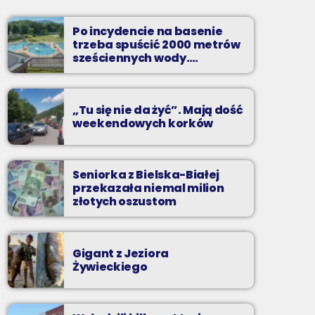
Wakacyjny Mix Przebojów w Radiu BIELSKO
to najgorętsze hity lata, muzyczne plażowe
Po incydencie na basenie
perełki, wspomnienia letnich przebojów,
trzeba spuścić 2000 metrów
nowości i premiery oraz Wasze pozdrowienia
sześciennych wody.
„Ogromne koszty i ogromna
z wakacji!
praca”
„Tu się nie da żyć”. Mają dość
weekendowych korków
Seniorka z Bielska-Białej
przekazała niemal milion
złotych oszustom
Gigant z Jeziora
Żywieckiego