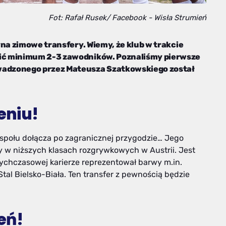
Fot: Rafał Rusek/ Facebook - Wisła Strumień
yna zimowe transfery. Wiemy, że klub w trakcie
ić minimum 2-3 zawodników. Poznaliśmy pierwsze
adzonego przez Mateusza Szatkowskiego został
eniu!
espołu dołącza po zagranicznej przygodzie… Jego
 w niższych klasach rozgrywkowych w Austrii. Jest
chczasowej karierze reprezentował barwy m.in.
l Bielsko-Biała. Ten transfer z pewnością będzie
eń!