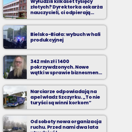
Wyłudzili kilkaset tysięcy
złotych? Dyrektorka oskarża
nauczycieli, ci odpierają
zarzuty
Bielsko-Biała: wybuch w hali
produkcyjnej
342 mln zł i 1400
pokrzywdzonych. Nowe
wątki w sprawie biznesmena
z Bielska-Białej
Narciarze odpowiadają na
apel władz Szczyrku. „To nie
turyści są winni korkom”
Od soboty nowa organizacja
ruchu. Przed nami dwa lata