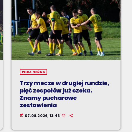
PIŁKA NOŻNA
Trzy mecze w drugiej rundzie,
pięć zespołów już czeka.
Znamy pucharowe
zestawienia
07.08.2026, 13:43
today