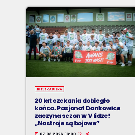
BIELSKA PIŁKA
20 lat czekania dobiegło
końca. Pasjonat Dankowice
zaczyna sezon w V lidze!
„Nastroje są bojowe”
07.08.2026, 13:00
today