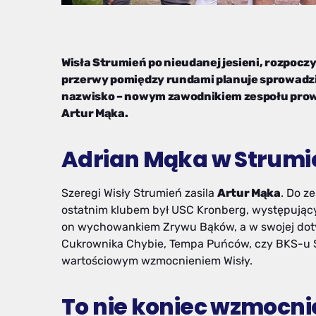
Wisła Strumień po nieudanej jesieni, rozpocz
przerwy pomiędzy rundami planuje sprowadz
nazwisko – nowym zawodnikiem zespołu prow
Artur Mąka.
Adrian Mąka w Strumi
Szeregi Wisły Strumień zasila
Artur Mąka
. Do z
ostatnim klubem był USC Kronberg, występujący
on wychowankiem Zrywu Bąków, a w swojej doty
Cukrownika Chybie, Tempa Puńców, czy BKS-u Sta
wartościowym wzmocnieniem Wisły.
To nie koniec wzmocni