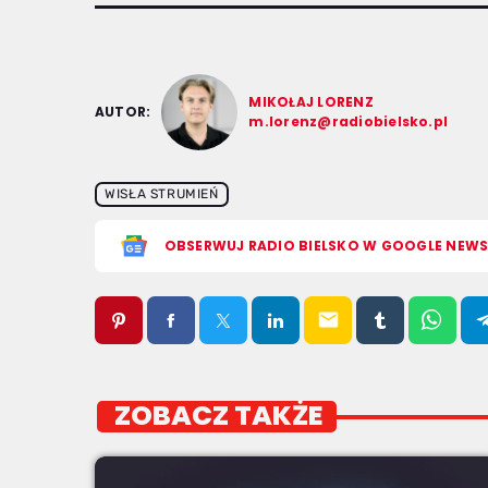
MIKOŁAJ LORENZ
AUTOR:
m.lorenz@radiobielsko.pl
WISŁA STRUMIEŃ
OBSERWUJ RADIO BIELSKO W GOOGLE NEW
email
ZOBACZ TAKŻE