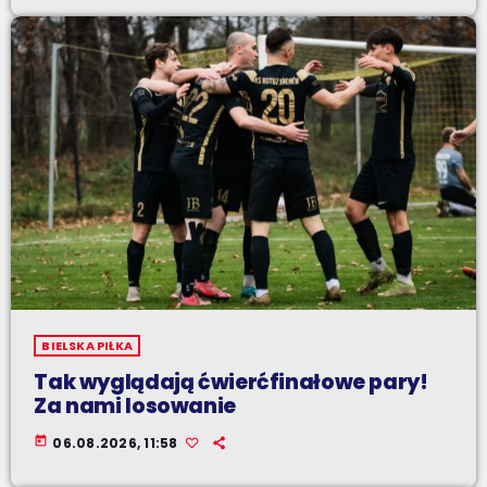
BIELSKA PIŁKA
Tak wyglądają ćwierćfinałowe pary!
Za nami losowanie
today
06.08.2026, 11:58