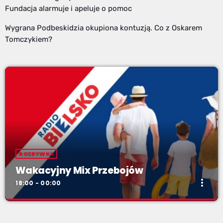
Fundacja alarmuje i apeluje o pomoc
Wygrana Podbeskidzia okupiona kontuzją. Co z Oskarem
Tomczykiem?
ROZRYWKA
Wakacyjny Mix Przebojów
more_vert
18:00 - 00:00
Wakacyjny Mix Przebojów
close