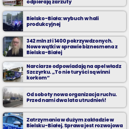
odpierają zarzuty
Bielsko-Biała: wybuch w hali
produkcyjnej
342 mln zł i 1400 pokrzywdzonych.
Nowe wątki w sprawie biznesmena z
Bielska-Białej
Narciarze odpowiadają na apel władz
Szczyrku. „To nie turyści są winni
korkom”
Od soboty nowa organizacja ruchu.
Przed nami dwa lata utrudnień!
Zatrzymania w dużym zakładzie w
Bielsku-Białej. Sprawa jest rozwojowa