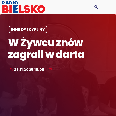
search
menu
INNE DYSCYPLINY
W Żywcu znów
zagrali w darta
25.11.2025 15:09
today