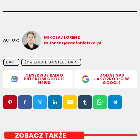
MIKOŁAJ LORENZ
AUTOR:
m.lorenz@radiobielsko.pl
DART
ŻYWIECKA LIGA STEEL DART
OBSERWUJ RADIO
DODAJ NAS
BIELSKO W GOOGLE
JAKO ŹRÓDŁO W
NEWS
GOOGLE
email
ZOBACZ TAKŻE