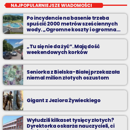
Wakacyjny Mix Przebojów w Radiu BIELSKO to najgorętsze hity
NAJPOPULARNIEJSZE WIADOMOŚCI
lata, muzyczne plażowe perełki, wspomnienia letnich
przebojów, nowości i premiery oraz Wasze pozdrowienia z
Po incydencie na basenie trzeba
wakacji!
spuścić 2000 metrów sześciennych
wody. „Ogromne koszty i ogromna
praca”
„Tu się nie da żyć”. Mają dość
weekendowych korków
Seniorka z Bielska-Białej przekazała
niemal milion złotych oszustom
Gigant z Jeziora Żywieckiego
Wyłudzili kilkaset tysięcy złotych?
Dyrektorka oskarża nauczycieli, ci