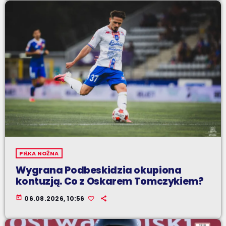
PIŁKA NOŻNA
Wygrana Podbeskidzia okupiona
kontuzją. Co z Oskarem Tomczykiem?
today
06.08.2026, 10:56