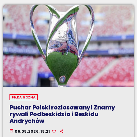
PIŁKA NOŻNA
Puchar Polski rozlosowany! Znamy
rywali Podbeskidzia i Beskidu
Andrychów
today
06.08.2026, 18:21