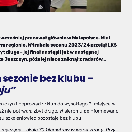
 wcześniej pracował głównie w Małopolsce. Miał
ym regionie. W trakcie sezonu 2023/24 przejął LKS
 długo – jej finał nastąpił już w następnej
e Juszczyn, później nieco zniknął z radarów…
sezonie bez klubu –
oju”
szczyn i poprowadził klub do wysokiego 3. miejsca w
eż nie potrwała zbyt długo. W sierpniu poinformowano
su szkoleniowiec pozostaje bez klubu.
 męczące – około 70 kilometrów w jedną stronę. Przy