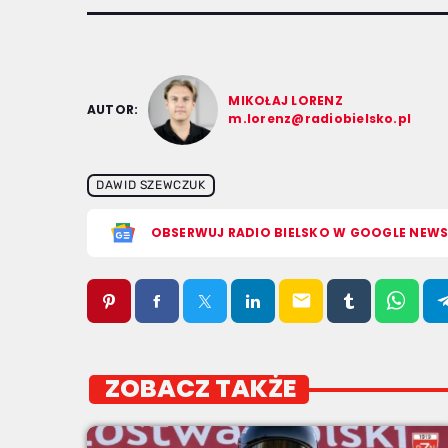
MIKOŁAJ LORENZ
AUTOR:
m.lorenz@radiobielsko.pl
DAWID SZEWCZUK
OBSERWUJ RADIO BIELSKO W GOOGLE NEW
email
ZOBACZ TAKŻE