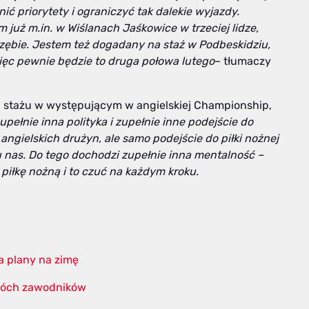
ić priorytety i ograniczyć tak dalekie wyjazdy.
już m.in. w Wiślanach Jaśkowice w trzeciej lidze,
zębie. Jestem też dogadany na staż w Podbeskidziu,
ięc pewnie będzie to druga połowa lutego
– tłumaczy
a stażu w występującym w angielskiej Championship,
zupełnie inna polityka i zupełnie inne podejście do
ngielskich drużyn, ale samo podejście do piłki nożnej
u nas. Do tego dochodzi zupełnie inna mentalność –
piłkę nożną i to czuć na każdym kroku.
a plany na zimę
dwóch zawodników