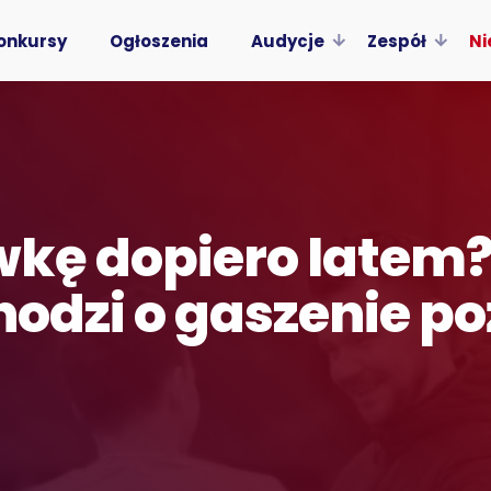
onkursy
Ogłoszenia
Audycje
Zespół
Ni
wkę dopiero latem
chodzi o gaszenie p