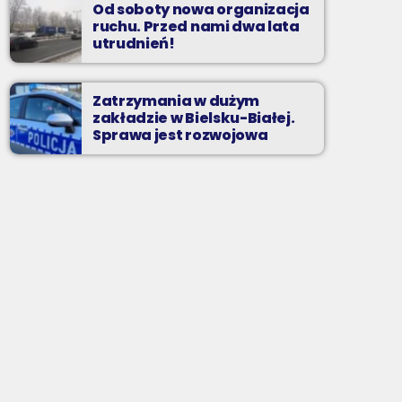
Od soboty nowa organizacja
ruchu. Przed nami dwa lata
utrudnień!
Zatrzymania w dużym
zakładzie w Bielsku-Białej.
Sprawa jest rozwojowa