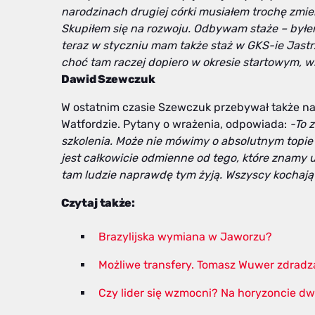
narodzinach drugiej córki musiałem trochę zmien
Skupiłem się na rozwoju. Odbywam staże – byłem 
teraz w styczniu mam także staż w GKS-ie Jastr
choć tam raczej dopiero w okresie startowym, w
Dawid Szewczuk
W ostatnim czasie Szewczuk przebywał także n
Watfordzie. Pytany o wrażenia, odpowiada:
-To 
szkolenia. Może nie mówimy o absolutnym topie a
jest całkowicie odmienne od tego, które znamy 
tam ludzie naprawdę tym żyją. Wszyscy kochają 
Czytaj także:
Brazylijska wymiana w Jaworzu?
Możliwe transfery. Tomasz Wuwer zdradz
Czy lider się wzmocni? Na horyzoncie 