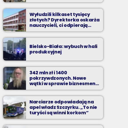
Wyłudzili kilkaset tysięcy
złotych? Dyrektorka oskarża
nauczycieli, ci odpierają
zarzuty
Bielsko-Biała: wybuch w hali
produkcyjnej
342 mln zł i 1400
pokrzywdzonych. Nowe
wątki w sprawie biznesmena
z Bielska-Białej
Narciarze odpowiadają na
apel władz Szczyrku. „To nie
turyści są winni korkom”