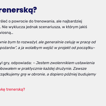
trenerską?
śleć o powrocie do trenowania, ale najbardziej
Nie wyklucza jednak scenariusza, w którym jakiś
 wiosną…
wnie bym to rozważył, ale generalnie celuję w pracę od
 pożarów”, a ja wolałbym wejść w projekt od początku-
tyl gry, odpowiada:
– Jestem zwolennikiem ustawienia
róbowałem w praktycznie każdej drużynie. Zawsze
ządkujemy grę w obronie, a dopiero później budujemy
wkę trenerską?