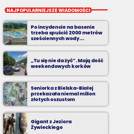
close
Noc z Radiem BIELSKO
NAJPOPULARNIEJSZE WIADOMOŚCI
Nocą, kiedy wszyscy śpią - my gramy dalej. I
to właśnie nocą można "upolować" na naszej
Po incydencie na basenie
antenie prawdziwe muzyczne perełki.
trzeba spuścić 2000 metrów
sześciennych wody.
„Ogromne koszty i ogromna
praca”
„Tu się nie da żyć”. Mają dość
weekendowych korków
Seniorka z Bielska-Białej
przekazała niemal milion
złotych oszustom
Gigant z Jeziora
Żywieckiego