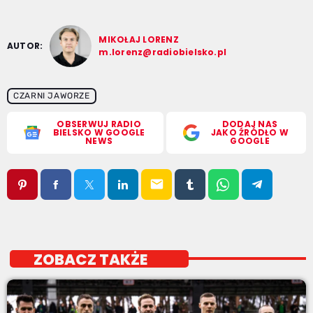
MIKOŁAJ LORENZ
AUTOR:
m.lorenz@radiobielsko.pl
CZARNI JAWORZE
OBSERWUJ RADIO
DODAJ NAS
BIELSKO W GOOGLE
JAKO ŹRÓDŁO W
NEWS
GOOGLE
email
ZOBACZ TAKŻE