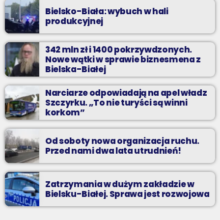
Bielsko-Biała: wybuch w hali
produkcyjnej
342 mln zł i 1400 pokrzywdzonych.
Nowe wątki w sprawie biznesmena z
Bielska-Białej
Narciarze odpowiadają na apel władz
Szczyrku. „To nie turyści są winni
korkom”
Od soboty nowa organizacja ruchu.
Przed nami dwa lata utrudnień!
Zatrzymania w dużym zakładzie w
Bielsku-Białej. Sprawa jest rozwojowa