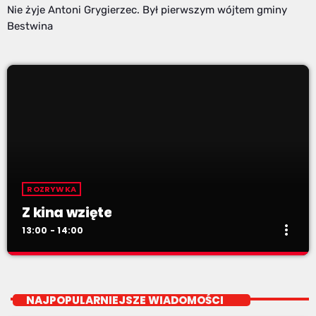
Nie żyje Antoni Grygierzec. Był pierwszym wójtem gminy
Bestwina
ROZRYWKA
Z kina wzięte
more_vert
13:00 - 14:00
Z kina wzięte
close
Soboty od 13 do 14
NAJPOPULARNIEJSZE WIADOMOŚCI