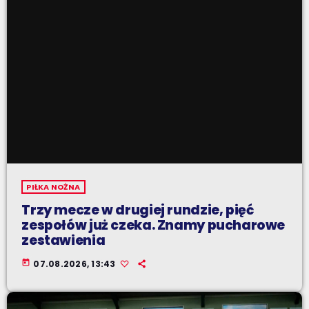
PIŁKA NOŻNA
Trzy mecze w drugiej rundzie, pięć
zespołów już czeka. Znamy pucharowe
zestawienia
today
07.08.2026, 13:43