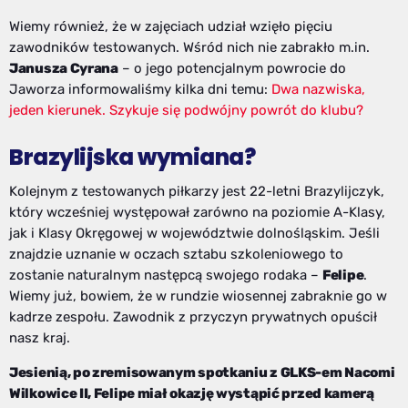
Wiemy również, że w zajęciach udział wzięło pięciu
zawodników testowanych. Wśród nich nie zabrakło m.in.
Janusza Cyrana
– o jego potencjalnym powrocie do
Jaworza informowaliśmy kilka dni temu:
Dwa nazwiska,
jeden kierunek. Szykuje się podwójny powrót do klubu?
Brazylijska wymiana?
Kolejnym z testowanych piłkarzy jest 22-letni Brazylijczyk,
który wcześniej występował zarówno na poziomie A-Klasy,
jak i Klasy Okręgowej w województwie dolnośląskim. Jeśli
znajdzie uznanie w oczach sztabu szkoleniowego to
zostanie naturalnym następcą swojego rodaka –
Felipe
.
Wiemy już, bowiem, że w rundzie wiosennej zabraknie go w
kadrze zespołu. Zawodnik z przyczyn prywatnych opuścił
nasz kraj.
Jesienią, po zremisowanym spotkaniu z GLKS-em Nacomi
Wilkowice II, Felipe miał okazję wystąpić przed kamerą