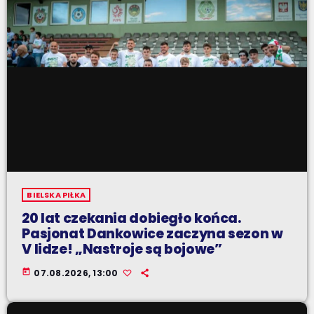
BIELSKA PIŁKA
20 lat czekania dobiegło końca.
Pasjonat Dankowice zaczyna sezon w
V lidze! „Nastroje są bojowe”
today
07.08.2026, 13:00