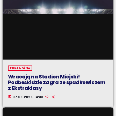
PIŁKA NOŻNA
Wracają na Stadion Miejski!
Podbeskidzie zagra ze spadkowiczem
z Ekstraklasy
today
07.08.2026, 14:38