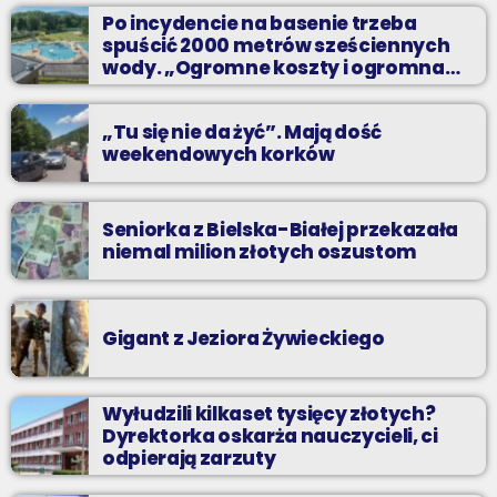
Z Kina Wzięte to audycja w której film występuje roli głównej.
Po incydencie na basenie trzeba
spuścić 2000 metrów sześciennych
wody. „Ogromne koszty i ogromna
praca”
„Tu się nie da żyć”. Mają dość
weekendowych korków
Seniorka z Bielska-Białej przekazała
niemal milion złotych oszustom
Gigant z Jeziora Żywieckiego
Wyłudzili kilkaset tysięcy złotych?
Dyrektorka oskarża nauczycieli, ci
odpierają zarzuty