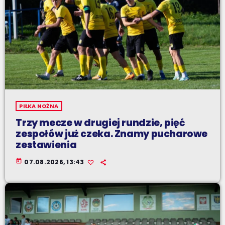
PIŁKA NOŻNA
Trzy mecze w drugiej rundzie, pięć
zespołów już czeka. Znamy pucharowe
zestawienia
today
07.08.2026, 13:43