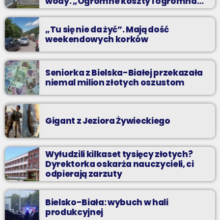
wody. „Ogromne koszty i ogromna
praca”
„Tu się nie da żyć”. Mają dość
weekendowych korków
Seniorka z Bielska-Białej przekazała
niemal milion złotych oszustom
Gigant z Jeziora Żywieckiego
Wyłudzili kilkaset tysięcy złotych?
Dyrektorka oskarża nauczycieli, ci
odpierają zarzuty
Bielsko-Biała: wybuch w hali
produkcyjnej