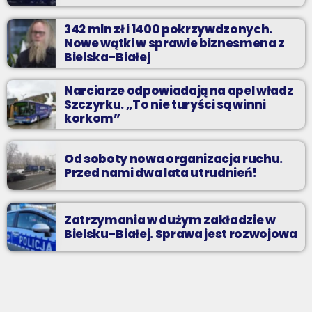
342 mln zł i 1400 pokrzywdzonych.
Nowe wątki w sprawie biznesmena z
Bielska-Białej
Narciarze odpowiadają na apel władz
Szczyrku. „To nie turyści są winni
korkom”
Od soboty nowa organizacja ruchu.
Przed nami dwa lata utrudnień!
Zatrzymania w dużym zakładzie w
Bielsku-Białej. Sprawa jest rozwojowa