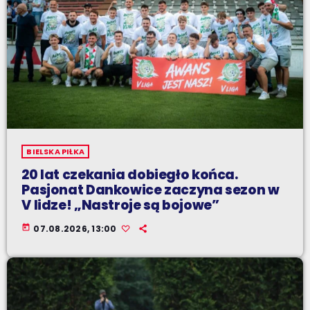
BIELSKA PIŁKA
20 lat czekania dobiegło końca.
Pasjonat Dankowice zaczyna sezon w
V lidze! „Nastroje są bojowe”
today
07.08.2026, 13:00