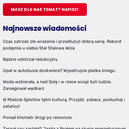
MASZ DLA NAS TEMAT? NAPISZ!
Najnowsze wiadomości
Czas zatrzeć złe wrażenie i przedłużyć dobrą serię. Rekord
podejmie u siebie Stal Stalowa Wola
Będzie odstrzał redukcyjny
Upał w autobusie doskwiera? Wypatrujcie płatka śniegu
Woda wzbierała, a nad Sołą i w rzece wciąż byli ludzie.
Zareagował wędkarz
W Mieście Splotów tętni kulturą. Przyjdź, zobacz, posłuchaj i
zatańcz!
Ponad kilometr drogi po remoncie
Zasnął czy zasłabł? Jazda z finałem na słupie energetycznym