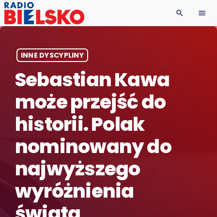
search
menu
INNE DYSCYPLINY
Sebastian Kawa
może przejść do
historii. Polak
nominowany do
najwyższego
wyróżnienia
świata