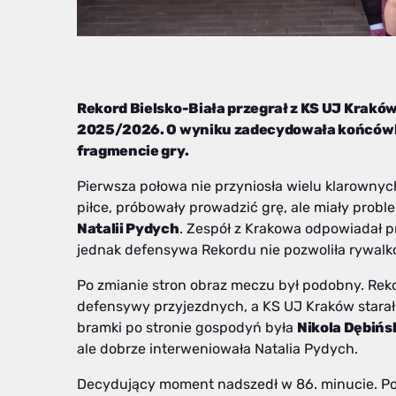
Rekord Bielsko-Biała przegrał z KS UJ Krak
2025/2026. O wyniku zadecydowała końcówka
fragmencie gry.
Pierwsza połowa nie przyniosła wielu klarownych
piłce, próbowały prowadzić grę, ale miały prob
Natalii Pydych
. Zespół z Krakowa odpowiadał 
jednak defensywa Rekordu nie pozwoliła rywalk
Po zmianie stron obraz meczu był podobny. Reko
defensywy przyjezdnych, a KS UJ Kraków starał 
bramki po stronie gospodyń była
Nikola Dębińs
ale dobrze interweniowała Natalia Pydych.
Decydujący moment nadszedł w 86. minucie. P