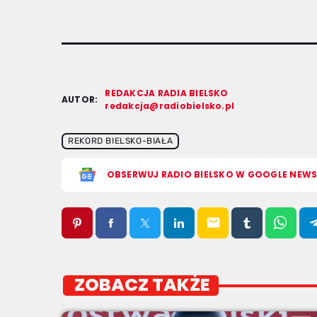
REDAKCJA RADIA BIELSKO
AUTOR:
redakcja@radiobielsko.pl
REKORD BIELSKO-BIAŁA
OBSERWUJ RADIO BIELSKO W GOOGLE NEW
email
ZOBACZ TAKŻE