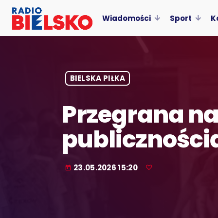
Wiadomości
Sport
K
BIELSKA PIŁKA
Przegrana na
publiczności
23.05.2026 15:20
today