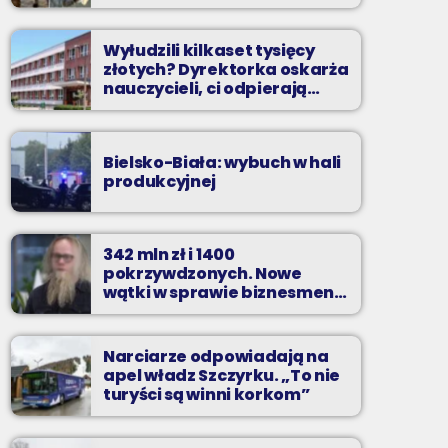
Wyłudzili kilkaset tysięcy
złotych? Dyrektorka oskarża
nauczycieli, ci odpierają
zarzuty
Bielsko-Biała: wybuch w hali
produkcyjnej
342 mln zł i 1400
pokrzywdzonych. Nowe
wątki w sprawie biznesmena
z Bielska-Białej
Narciarze odpowiadają na
apel władz Szczyrku. „To nie
turyści są winni korkom”