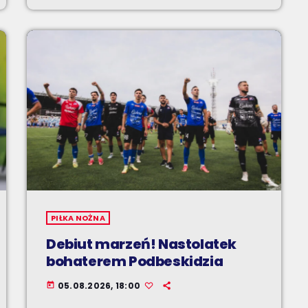
PIŁKA NOŻNA
Debiut marzeń! Nastolatek
bohaterem Podbeskidzia
05.08.2026, 18:00
today