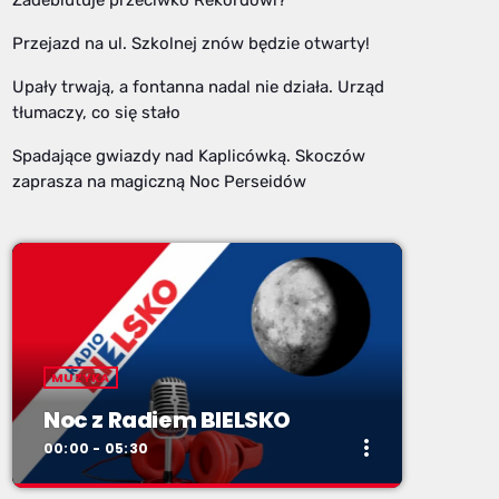
Przejazd na ul. Szkolnej znów będzie otwarty!
Upały trwają, a fontanna nadal nie działa. Urząd
tłumaczy, co się stało
Spadające gwiazdy nad Kaplicówką. Skoczów
zaprasza na magiczną Noc Perseidów
MUZYKA
Noc z Radiem BIELSKO
more_vert
00:00 - 05:30