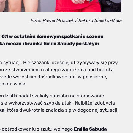
Foto: Paweł Mruczek / Rekord Bielsko-Biała
ów 0:1 w ostatnim domowym spotkaniu sezonu
 meczu i bramka Emilii Sabudy po stałym
 sytuacji. Bielszczanki częściej utrzymywały się przy
lem ze stworzeniem realnego zagrożenia pod bramką
przede wszystkim dośrodkowaniami w pole karne,
om na wiele.
rdzistki nadal szukały sposobu na sforsowanie
się wykorzystywać szybkie ataki. Najbliżej zdobycia
ka
, która dwukrotnie znalazła się w dogodnej sytuacji,
o dośrodkowaniu z rzutu wolnego
Emilia Sabuda