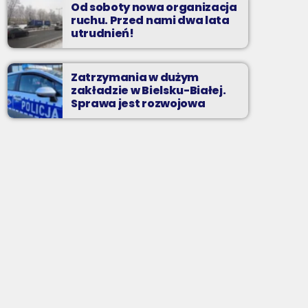
Od soboty nowa organizacja
ruchu. Przed nami dwa lata
utrudnień!
Zatrzymania w dużym
zakładzie w Bielsku-Białej.
Sprawa jest rozwojowa