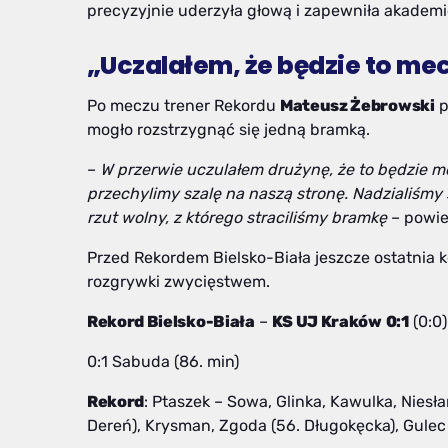
precyzyjnie uderzyła głową i zapewniła akadem
„Uczalałem, że będzie to me
Po meczu trener Rekordu
Mateusz Żebrowski
p
mogło rozstrzygnąć się jedną bramką.
–
W przerwie uczulałem drużynę, że to będzie me
przechylimy szalę na naszą stronę. Nadzialiśmy 
rzut wolny, z którego straciliśmy bramkę
– powie
Przed Rekordem Bielsko-Biała jeszcze ostatnia k
rozgrywki zwycięstwem.
Rekord Bielsko-Biała
–
KS UJ Kraków
0:1
(0:0
0:1 Sabuda (86. min)
Rekord
: Ptaszek – Sowa, Glinka, Kawulka, Niesł
Dereń), Krysman, Zgoda (56. Długokęcka), Gulec 