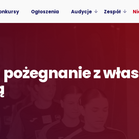
onkursy
Ogłoszenia
Audycje
Zespół
Ni
 pożegnanie z wła
ą