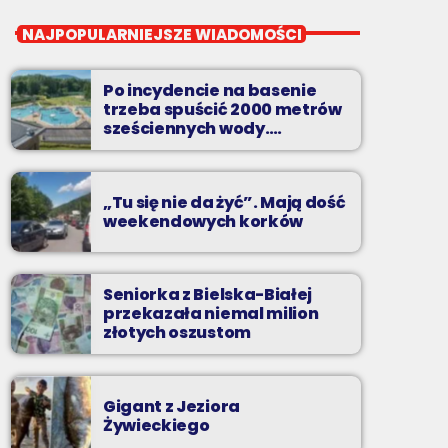
close
Noc z Radiem BIELSKO
NAJPOPULARNIEJSZE WIADOMOŚCI
Nocą, kiedy wszyscy śpią - my gramy dalej. I
to właśnie nocą można "upolować" na naszej
Po incydencie na basenie
antenie prawdziwe muzyczne perełki.
trzeba spuścić 2000 metrów
sześciennych wody.
„Ogromne koszty i ogromna
praca”
„Tu się nie da żyć”. Mają dość
weekendowych korków
Seniorka z Bielska-Białej
przekazała niemal milion
złotych oszustom
Gigant z Jeziora
Żywieckiego