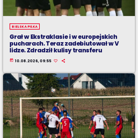
BIELSKA PIŁKA
Grał w Ekstraklasie i w europejskich
pucharach. Teraz zadebiutował w V
lidze. Zdradził kulisy transferu
today
10.08.2026, 09:55