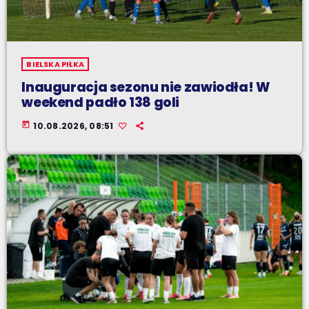
BIELSKA PIŁKA
Inauguracja sezonu nie zawiodła! W
weekend padło 138 goli
today
10.08.2026, 08:51