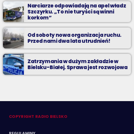
Narciarze odpowiadają na apel władz
Szczyrku. „To nie turyści są winni
korkom”
Od soboty nowa organizacja ruchu.
Przed nami dwa lata utrudnień!
Zatrzymania w dużym zakładzie w
Bielsku-Białej. Sprawa jest rozwojowa
COPYRIGHT RADIO BIELSKO
REGULAMINY