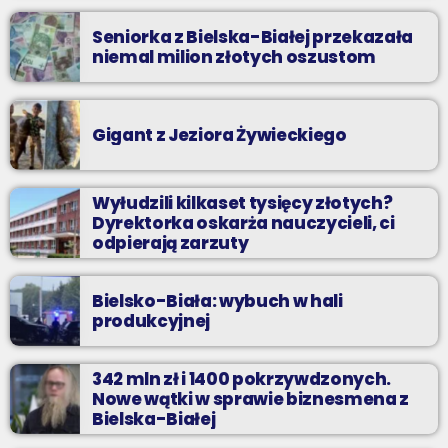
Seniorka z Bielska-Białej przekazała
niemal milion złotych oszustom
Gigant z Jeziora Żywieckiego
Wyłudzili kilkaset tysięcy złotych?
Dyrektorka oskarża nauczycieli, ci
odpierają zarzuty
Bielsko-Biała: wybuch w hali
produkcyjnej
342 mln zł i 1400 pokrzywdzonych.
Nowe wątki w sprawie biznesmena z
Bielska-Białej