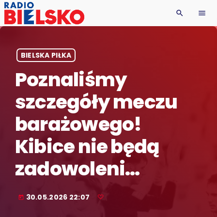
search
menu
BIELSKA PIŁKA
Poznaliśmy
szczegóły meczu
barażowego!
Kibice nie będą
zadowoleni…
30.05.2026 22:07
today