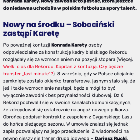
Konrada Karety. Nowy zawodnik to postać, która jeszcze
do niedawna uchodziła w polskim futbolu za spory talent.
Nowy na środku – Sobociński
zastąpi Karetę
Po poważnej kontuzji
Konrada Karety
osoby
odpowiedzialne za konstrukcję kadry bielskiego Rekordu
rozglądały się za wzmocnieniem na pozycji stopera (Więcej:
Wielki cios dla Rekordu. Kapitan z kontuzją. Czy będzie
transfer „last minute”?
). 8 września, gdy w Polsce oficjalnie
zamknięte zostało okienko transferowe, jasnym stało się, że
jeśli takie wzmocnienie nastąpi, będzie mógł to być
wyłącznie zawodnik bez przynależności klubowej. Dziś
Rekord pochwalił się w swoich kanałach komunikacyjnych,
że zdecydował się ostatecznie na angaż nowego piłkarza.
Obrońca podpisał kontrakt z zespołem z Cygańskiego Lasu
do końca bieżącego sezonu. W umowie znalazł się jednak
zapis pozwalający na jego przedłużenie. Z wiadomości na
pewno cieszy się trener drugoligowego –
Dariusz Rucki
,