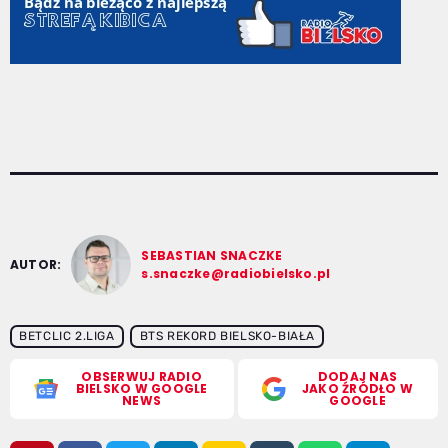
SEBASTIAN SNACZKE
AUTOR:
s.snaczke@radiobielsko.pl
BETCLIC 2.LIGA
BTS REKORD BIELSKO-BIAŁA
OBSERWUJ RADIO
DODAJ NAS
BIELSKO W GOOGLE
JAKO ŹRÓDŁO W
NEWS
GOOGLE