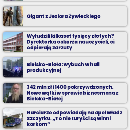
Gigant z Jeziora Żywieckiego
Wyłudzili kilkaset tysięcy złotych?
Dyrektorka oskarża nauczycieli, ci
odpierają zarzuty
Bielsko-Biała: wybuch w hali
produkcyjnej
342 mln zł i 1400 pokrzywdzonych.
Nowe wątki w sprawie biznesmena z
Bielska-Białej
Narciarze odpowiadają na apel władz
Szczyrku. „To nie turyści są winni
korkom”