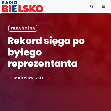
search
menu
PIŁKA NOŻNA
Rekord sięga po
byłego
reprezentanta
12.09.2025 17:37
today