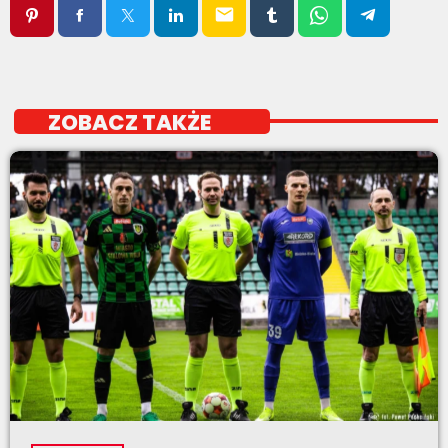
email
ZOBACZ TAKŻE