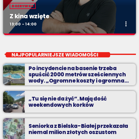
ROZRYWKA
Z kina wzięte
more_vert
13:00 - 14:00
Z kina wzięte
close
Soboty od 13 do 14
NAJPOPULARNIEJSZE WIADOMOŚCI
Z Kina Wzięte to audycja w której film występuje roli głównej.
Po incydencie na basenie trzeba
spuścić 2000 metrów sześciennych
wody. „Ogromne koszty i ogromna
praca”
„Tu się nie da żyć”. Mają dość
weekendowych korków
Seniorka z Bielska-Białej przekazała
niemal milion złotych oszustom