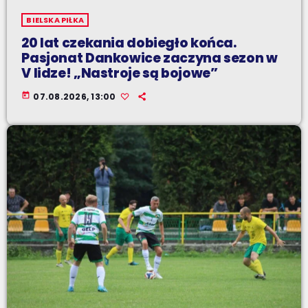
BIELSKA PIŁKA
20 lat czekania dobiegło końca.
Pasjonat Dankowice zaczyna sezon w
V lidze! „Nastroje są bojowe”
today
07.08.2026, 13:00