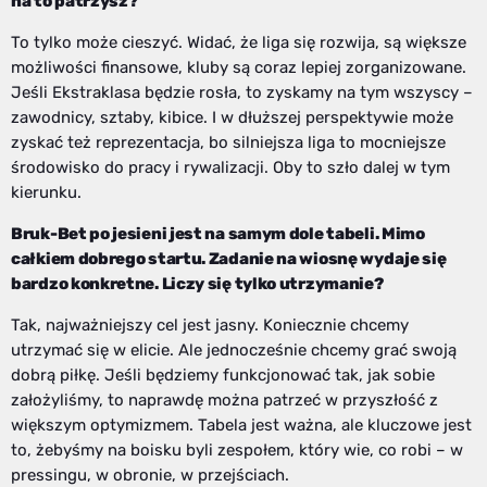
na to patrzysz?
To tylko może cieszyć. Widać, że liga się rozwija, są większe
możliwości finansowe, kluby są coraz lepiej zorganizowane.
Jeśli Ekstraklasa będzie rosła, to zyskamy na tym wszyscy –
zawodnicy, sztaby, kibice. I w dłuższej perspektywie może
zyskać też reprezentacja, bo silniejsza liga to mocniejsze
środowisko do pracy i rywalizacji. Oby to szło dalej w tym
kierunku.
Bruk-Bet po jesieni jest na samym dole tabeli. Mimo
całkiem dobrego startu. Zadanie na wiosnę wydaje się
bardzo konkretne. Liczy się tylko utrzymanie?
Tak, najważniejszy cel jest jasny. Koniecznie chcemy
utrzymać się w elicie. Ale jednocześnie chcemy grać swoją
dobrą piłkę. Jeśli będziemy funkcjonować tak, jak sobie
założyliśmy, to naprawdę można patrzeć w przyszłość z
większym optymizmem. Tabela jest ważna, ale kluczowe jest
to, żebyśmy na boisku byli zespołem, który wie, co robi – w
pressingu, w obronie, w przejściach.