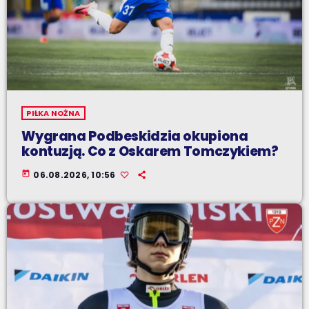
PIŁKA NOŻNA
Wygrana Podbeskidzia okupiona
kontuzją. Co z Oskarem Tomczykiem?
today
06.08.2026, 10:56