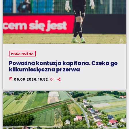
PIŁKA NOŻNA
Poważna kontuzja kapitana. Czeka go
kilkumiesięczna przerwa
today
06.08.2026, 16:52