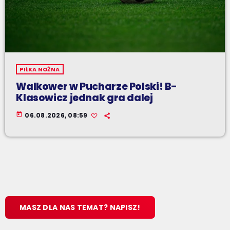
PIŁKA NOŻNA
Walkower w Pucharze Polski! B-
Klasowicz jednak gra dalej
today
06.08.2026, 08:59
MASZ DLA NAS TEMAT? NAPISZ!