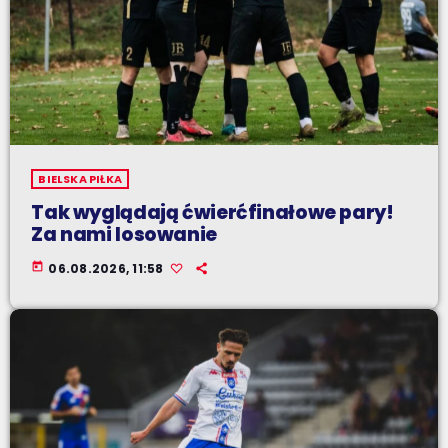
BIELSKA PIŁKA
Tak wyglądają ćwierćfinałowe pary!
Za nami losowanie
today
06.08.2026, 11:58