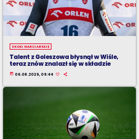
SKOKI NARCIARSKIE
Talent z Goleszowa błysnął w Wiśle,
teraz znów znalazł się w składzie
today
06.08.2026, 09:44