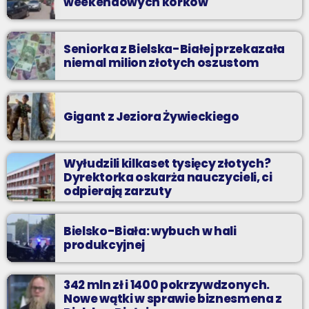
weekendowych korków
Seniorka z Bielska-Białej przekazała
niemal milion złotych oszustom
Gigant z Jeziora Żywieckiego
Wyłudzili kilkaset tysięcy złotych?
Dyrektorka oskarża nauczycieli, ci
odpierają zarzuty
Bielsko-Biała: wybuch w hali
produkcyjnej
342 mln zł i 1400 pokrzywdzonych.
Nowe wątki w sprawie biznesmena z