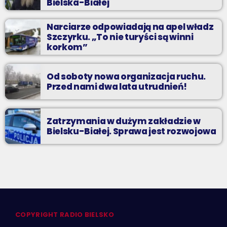
Bielska-Białej
Narciarze odpowiadają na apel władz
Szczyrku. „To nie turyści są winni
korkom”
Od soboty nowa organizacja ruchu.
Przed nami dwa lata utrudnień!
Zatrzymania w dużym zakładzie w
Bielsku-Białej. Sprawa jest rozwojowa
COPYRIGHT RADIO BIELSKO