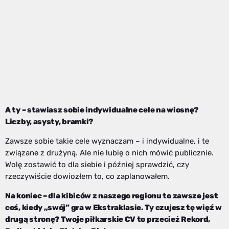
A ty – stawiasz sobie indywidualne cele na wiosnę?
Liczby, asysty, bramki?
Zawsze sobie takie cele wyznaczam – i indywidualne, i te
związane z drużyną. Ale nie lubię o nich mówić publicznie.
Wolę zostawić to dla siebie i później sprawdzić, czy
rzeczywiście dowiozłem to, co zaplanowałem.
Na koniec – dla kibiców z naszego regionu to zawsze jest
coś, kiedy „swój” gra w Ekstraklasie. Ty czujesz tę więź w
drugą stronę? Twoje piłkarskie CV to przecież Rekord,