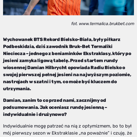
fot. www.termalica.brukbet.com
Wychowanek BTS Rekord Bielsko-Biała, były piłkarz
Podbeskidzia, dziś zawodnik Bruk-Bet Termaliki
Nieciecza – jednego z beniaminków Ekstraklasy, który po
jesieni zamyka ligową tabelę. Przed startem rundy
wiosennej Damian Hilbrycht opowiada Radiu Bielsko o
swojej pierwszej pełnej jesieni na najwyższym poziomie,
nastrojach w szatni i tym, co może być kluczem do
utrzymania.
Damian, zanim to co przed nami, zacznijmy od
podsumowania. Jak oceniasz rundę jesienną –
indywidualnie i drużynowo?
Indywidualnie mogę patrzeć na nią z optymizmem, bo to był
mój pierwszy sezon w Ekstraklasie „na poważnie” i czuję, że