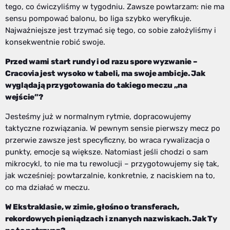
tego, co ćwiczyliśmy w tygodniu. Zawsze powtarzam: nie ma
sensu pompować balonu, bo liga szybko weryfikuje.
Najważniejsze jest trzymać się tego, co sobie założyliśmy i
konsekwentnie robić swoje.
Przed wami start rundy i od razu spore wyzwanie –
Cracovia jest wysoko w tabeli, ma swoje ambicje. Jak
wyglądają przygotowania do takiego meczu „na
wejście”?
Jesteśmy już w normalnym rytmie, dopracowujemy
taktyczne rozwiązania. W pewnym sensie pierwszy mecz po
przerwie zawsze jest specyficzny, bo wraca rywalizacja o
punkty, emocje są większe. Natomiast jeśli chodzi o sam
mikrocykl, to nie ma tu rewolucji – przygotowujemy się tak,
jak wcześniej: powtarzalnie, konkretnie, z naciskiem na to,
co ma działać w meczu.
W Ekstraklasie, w zimie, głośno o transferach,
rekordowych pieniądzach i znanych nazwiskach. Jak Ty