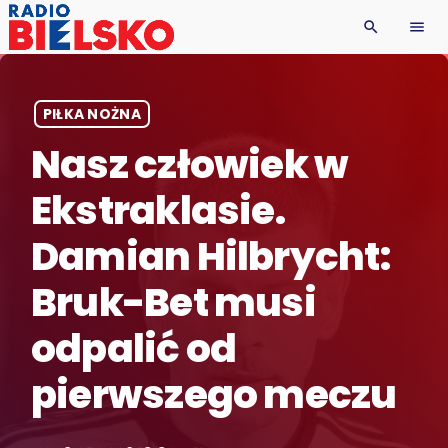
search
menu
PIŁKA NOŻNA
Nasz człowiek w
Ekstraklasie.
Damian Hilbrycht:
Bruk-Bet musi
odpalić od
pierwszego meczu