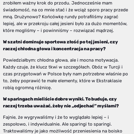
zrobiłem ważny krok do przodu. Jednocześnie mam
świadomość, na co mnie stać i że wciąż sporo pracy przede
mną. Drużynowo? Końcówkę rundy potrafiliśmy zagrać
lepiej, ale w przekroju całej jesieni było za dużo momentów,
które mogliśmy – i powinniśmy – rozwiązać mądrzej.
W szatni dominuje sportowa złość po tej jesieni, czy
raczej chłodna głowa i koncentracja na pracy?
Powiedziałbym: chłodna głowa, ale i mocna motywacja.
Każdy czuje, że klucz tkwi w szczegółach. Obóz w Turcji i
czas przygotowań w Polsce były nam potrzebne właśnie po
to, żeby poprawić te małe elementy, które w Ekstraklasie
robią ogromną różnicę.
W sparingach mieliście dobre wyniki. To buduje, czy
raczej trzeba uważać, żeby nie „odjechać” myślami?
Fajnie, że wygrywaliśmy i że to wyglądało lepiej – i
zespołowo, i indywidualnie. Ale sparingi to sparingi.
Traktowaliśmy je jako możliwość przeniesienia na boisko