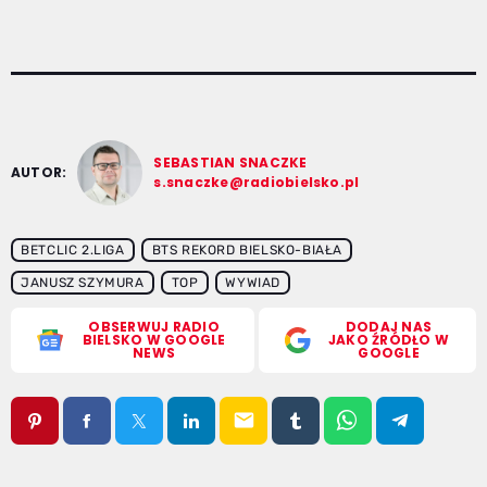
SEBASTIAN SNACZKE
AUTOR:
s.snaczke@radiobielsko.pl
BETCLIC 2.LIGA
BTS REKORD BIELSKO-BIAŁA
JANUSZ SZYMURA
TOP
WYWIAD
OBSERWUJ RADIO
DODAJ NAS
BIELSKO W GOOGLE
JAKO ŹRÓDŁO W
NEWS
GOOGLE
email