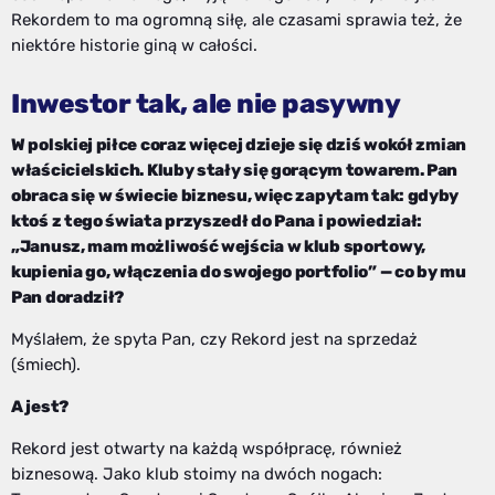
Rekordem to ma ogromną siłę, ale czasami sprawia też, że
niektóre historie giną w całości.
Inwestor tak, ale nie pasywny
W polskiej piłce coraz więcej dzieje się dziś wokół zmian
właścicielskich. Kluby stały się gorącym towarem. Pan
obraca się w świecie biznesu, więc zapytam tak: gdyby
ktoś z tego świata przyszedł do Pana i powiedział:
„Janusz, mam możliwość wejścia w klub sportowy,
kupienia go, włączenia do swojego portfolio” — co by mu
Pan doradził?
Myślałem, że spyta Pan, czy Rekord jest na sprzedaż
(śmiech).
A jest?
Rekord jest otwarty na każdą współpracę, również
biznesową. Jako klub stoimy na dwóch nogach: