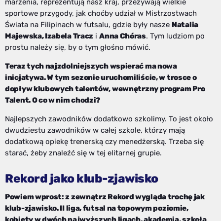
marzenia, reprezentują nasz kraj, przeżywają wielkie
sportowe przygody, jak choćby udział w Mistrzostwach
Świata na Filipinach w futsalu, gdzie były nasze
Natalia
Majewska, Izabela Tracz
i
Anna Chóras
. Tym ludziom po
prostu należy się, by o tym głośno mówić.
Teraz tych najzdolniejszych wspierać ma nowa
inicjatywa. W tym sezonie uruchomiliście, w trosce o
dopływ klubowych talentów, wewnętrzny program Pro
Talent. O co w nim chodzi?
Najlepszych zawodników dodatkowo szkolimy. To jest około
dwudziestu zawodników w całej szkole, którzy mają
dodatkową opiekę trenerską czy menedżerską. Trzeba się
starać, żeby znaleźć się w tej elitarnej grupie.
Rekord jako klub-zjawisko
Powiem wprost: z zewnątrz Rekord wygląda trochę jak
klub-zjawisko. II liga, futsal na topowym poziomie,
kobiety w dwóch najwyższych ligach, akademia, szkoła