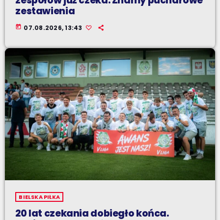
zespołów już czeka. Znamy pucharowe
zestawienia
today
07.08.2026, 13:43
BIELSKA PIŁKA
20 lat czekania dobiegło końca.