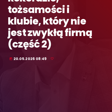
tożsamości i
klubie, który nie
jest zwykłą firmą
(część 2)
20.05.2026 08:49
today