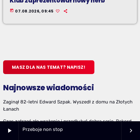
Klub zaprezentował nowy herb
today
07.08.2026, 09:45
MASZ DLA NAS TEMAT? NAPISZ!
Najnowsze wiadomości
Zaginął 82-letni Edward Szpak. Wyszedł z domu na Złotych
Łanach
Czas zatrzeć złe wrażenie i przedłużyć dobrą serię. Rekord
podejmie u siebie Stal Stalowa Wola
Przeboje non stop
play_arrow
keyboard_arrow_right