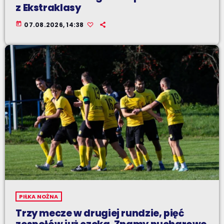
z Ekstraklasy
today
07.08.2026, 14:38
PIŁKA NOŻNA
Trzy mecze w drugiej rundzie, pięć