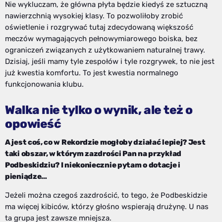
Nie wykluczam, że główna płyta będzie kiedyś ze sztuczną
nawierzchnią wysokiej klasy. To pozwoliłoby zrobić
oświetlenie i rozgrywać tutaj zdecydowaną większość
meczów wymagających pełnowymiarowego boiska, bez
ograniczeń związanych z użytkowaniem naturalnej trawy.
Dzisiaj, jeśli mamy tyle zespołów i tyle rozgrywek, to nie jest
już kwestia komfortu. To jest kwestia normalnego
funkcjonowania klubu.
Walka nie tylko o wynik, ale też o
opowieść
A jest coś, co w Rekordzie mogłoby działać lepiej? Jest
taki obszar, w którym zazdrości Pan na przykład
Podbeskidziu? I niekoniecznie pytam o dotacje i
pieniądze…
Jeżeli można czegoś zazdrościć, to tego, że Podbeskidzie
ma więcej kibiców, którzy głośno wspierają drużynę. U nas
ta grupa jest zawsze mniejsza.