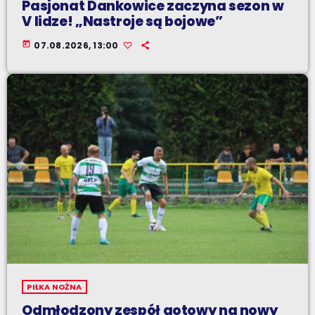
Pasjonat Dankowice zaczyna sezon w
V lidze! „Nastroje są bojowe”
today
07.08.2026, 13:00
PIŁKA NOŻNA
Odmłodzony zespół gotowy na nowy