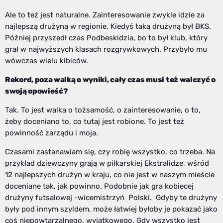
Ale to też jest naturalne. Zainteresowanie zwykle idzie za
najlepszą drużyną w regionie. Kiedyś taką drużyną był BKS.
Później przyszedł czas Podbeskidzia, bo to był klub, który
grał w najwyższych klasach rozgrywkowych. Przybyło mu
wówczas wielu kibiców.
Rekord, poza walką o wyniki, cały czas musi też walczyć o
swoją opowieść?
Tak. To jest walka o tożsamość, o zainteresowanie, o to,
żeby doceniano to, co tutaj jest robione. To jest też
powinność zarządu i moja.
Czasami zastanawiam się, czy robię wszystko, co trzeba. Na
przykład dziewczyny grają w piłkarskiej Ekstralidze, wśród
12 najlepszych drużyn w kraju, co nie jest w naszym mieście
doceniane tak, jak powinno. Podobnie jak gra kobiecej
drużyny futsalowej -wicemistrzyń Polski. Gdyby te drużyny
były pod innym szyldem, może łatwiej byłoby je pokazać jako
coś niepowtarzalnego, wyjątkowego. Gdy wszystko jest