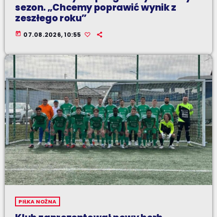
sezon. „Chcemy poprawić wynik z
zeszłego roku”
today
07.08.2026, 10:55
PIŁKA NOŻNA