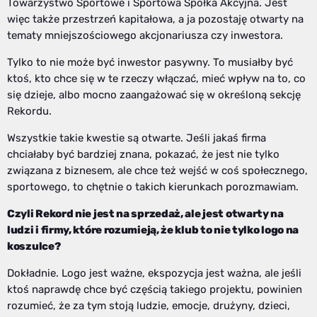
Towarzystwo Sportowe i Sportowa Spółka Akcyjna. Jest
więc także przestrzeń kapitałowa, a ja pozostaję otwarty na
tematy mniejszościowego akcjonariusza czy inwestora.
Tylko to nie może być inwestor pasywny. To musiałby być
ktoś, kto chce się w te rzeczy włączać, mieć wpływ na to, co
się dzieje, albo mocno zaangażować się w określoną sekcję
Rekordu.
Wszystkie takie kwestie są otwarte. Jeśli jakaś firma
chciałaby być bardziej znana, pokazać, że jest nie tylko
związana z biznesem, ale chce też wejść w coś społecznego,
sportowego, to chętnie o takich kierunkach porozmawiam.
Czyli Rekord nie jest na sprzedaż, ale jest otwarty na
ludzi i firmy, które rozumieją, że klub to nie tylko logo na
koszulce?
Dokładnie. Logo jest ważne, ekspozycja jest ważna, ale jeśli
ktoś naprawdę chce być częścią takiego projektu, powinien
rozumieć, że za tym stoją ludzie, emocje, drużyny, dzieci,