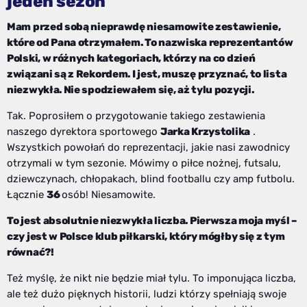
jeden sezon
Mam przed sobą nieprawdę niesamowite zestawienie,
które od Pana otrzymałem. To nazwiska reprezentantów
Polski, w różnych kategoriach, którzy na co dzień
związani są z Rekordem. I jest, muszę przyznać, to lista
niezwykła. Nie spodziewałem się, aż tylu pozycji.
Tak. Poprosiłem o przygotowanie takiego zestawienia
naszego dyrektora sportowego
Jarka Krzystolika
.
Wszystkich powołań do reprezentacji, jakie nasi zawodnicy
otrzymali w tym sezonie. Mówimy o piłce nożnej, futsalu,
dziewczynach, chłopakach, blind footballu czy amp futbolu.
Łącznie
36
osób! Niesamowite.
To jest absolutnie niezwykła liczba. Pierwsza moja myśl –
czy jest w Polsce klub piłkarski, który mógłby się z tym
równać?!
Też myślę, że nikt nie będzie miał tylu. To imponująca liczba,
ale też dużo pięknych historii, ludzi którzy spełniają swoje