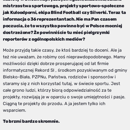
mistrzostwa sportowego, projekty sportowo-społeczne
jak Kuloodporni, ekipa Blind Football czy Silverki. Teraz ta
informacja o 36 reprezentantach. Nie ma Pan czasem
poczucia, że to wszystko powinno być w Polsce mocniej
dostrzeżone? Że powinniście tu mieć pielgrzymki
reporterów z ogólnopolskich mediów?
Może przyjdą takie czasy, że ktoś bardziej to doceni. Ale ja
też nie uważam, że robimy coś nieprawdopodobnego. Mamy
możliwości dzięki dobrze prosperującej od lat firmie
informatycznej Rekord SI , środkom pozyskiwanym od gminy
Bielsko-Biała, PZPNu, Państwa, rodziców i sponsorów i
staramy się z nich korzystać tutaj, w świecie sportu. Jest
całe grono ludzi, którzy biorą odpowiedzialność za te
projekty, rozwijają je w oparciu o swoje umiejętności i pasje.
Ciągną te projekty do przodu. A ja jestem tylko ich
wsparciem.
To brzmi bardzo skromnie.