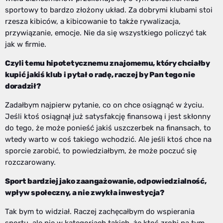
sportowy to bardzo złożony układ. Za dobrymi klubami stoi
rzesza kibiców, a kibicowanie to także rywalizacja,
przywiązanie, emocje. Nie da się wszystkiego policzyć tak
jak w firmie.
Czyli temu hipotetycznemu znajomemu, który chciałby
kupić jakiś klub i pytał o radę, raczej by Pan tego nie
doradził?
Zadałbym najpierw pytanie, co on chce osiągnąć w życiu.
Jeśli ktoś osiągnął już satysfakcję finansową i jest skłonny
do tego, że może ponieść jakiś uszczerbek na finansach, to
wtedy warto w coś takiego wchodzić. Ale jeśli ktoś chce na
sporcie zarobić, to powiedziałbym, że może poczuć się
rozczarowany.
Sport bardziej jako zaangażowanie, odpowiedzialność,
wpływ społeczny, a nie zwykła inwestycja?
Tak bym to widział. Raczej zachęcałbym do wspierania
sportu, ale nie w kategoriach takich, że ktoś zrobi na tym