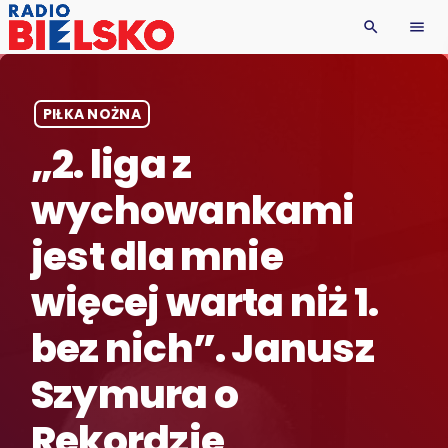
search
menu
PIŁKA NOŻNA
„2. liga z
wychowankami
jest dla mnie
więcej warta niż 1.
bez nich”. Janusz
Szymura o
Rekordzie,