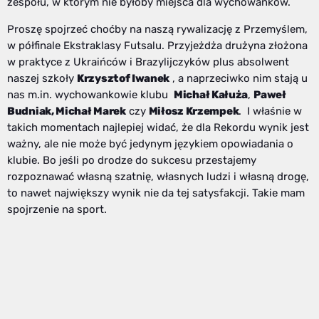
zespołu, w którym nie byłoby miejsca dla wychowanków.
Proszę spojrzeć choćby na naszą rywalizację z Przemyślem,
w półfinale Ekstraklasy Futsalu. Przyjeżdża drużyna złożona
w praktyce z Ukraińców i Brazylijczyków plus absolwent
naszej szkoły
Krzysztof Iwanek
, a naprzeciwko nim stają u
nas m.in. wychowankowie klubu
Michał Kałuża
,
Paweł
Budniak, Michał Marek
czy
Miłosz Krzempek
. I właśnie w
takich momentach najlepiej widać, że dla Rekordu wynik jest
ważny, ale nie może być jedynym językiem opowiadania o
klubie. Bo jeśli po drodze do sukcesu przestajemy
rozpoznawać własną szatnię, własnych ludzi i własną drogę,
to nawet największy wynik nie da tej satysfakcji. Takie mam
spojrzenie na sport.