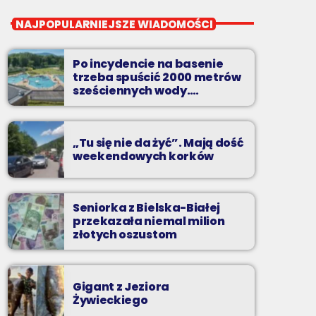
close
Pierwsza Zmiana
NAJPOPULARNIEJSZE WIADOMOŚCI
od poniedziałku do piątku od 5:30
Po incydencie na basenie
Codziennie od poniedziałku do piątku od 5:30
trzeba spuścić 2000 metrów
do 10.
sześciennych wody.
„Ogromne koszty i ogromna
praca”
„Tu się nie da żyć”. Mają dość
weekendowych korków
Seniorka z Bielska-Białej
przekazała niemal milion
złotych oszustom
Gigant z Jeziora
Żywieckiego