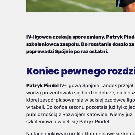
IV-ligowca czekają spore zmiany. Patryk Pind
szkoleniowca zespołu. Do rozstania doszło za
poprowadzi Spójnie po raz ostatni.
Koniec pewnego rozdz
Patryk Pindel
IV-ligową Spójnie Landek przejął
wodzą prezentowała się bardzo dobrze, najleps
której zespół plasował się w ścisłej czołówce li
w tabeli. Do końca sezonu pozostała już tylko je
publicznością z Rozwojem Katowice. Wiemy już, 
szkoleniowca wcieli się Patryk Pindel.
Na facebookowym profilu klubu pojawił się komu