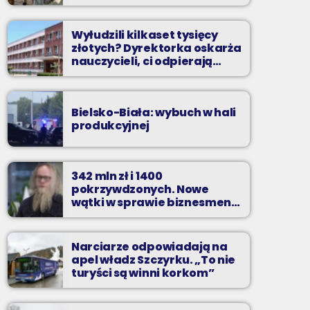
Wyłudzili kilkaset tysięcy
złotych? Dyrektorka oskarża
nauczycieli, ci odpierają
zarzuty
Bielsko-Biała: wybuch w hali
produkcyjnej
342 mln zł i 1400
pokrzywdzonych. Nowe
wątki w sprawie biznesmena
z Bielska-Białej
Narciarze odpowiadają na
apel władz Szczyrku. „To nie
turyści są winni korkom”