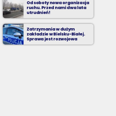
Od soboty nowa organizacja
ruchu. Przed nami dwa lata
utrudnień!
Zatrzymania w dużym
zakładzie w Bielsku-Białej.
Sprawa jest rozwojowa