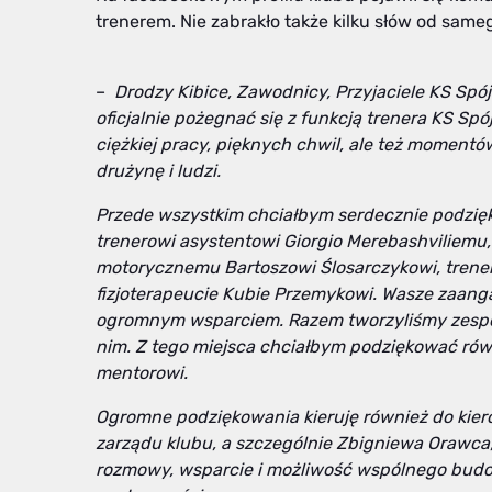
trenerem. Nie zabrakło także kilku słów od sam
–
Drodzy Kibice, Zawodnicy, Przyjaciele KS Sp
oficjalnie pożegnać się z funkcją trenera KS Spó
ciężkiej pracy, pięknych chwil, ale też momentów
drużynę i ludzi.
Przede wszystkim chciałbym serdecznie podzię
trenerowi asystentowi Giorgio Merebashviliemu,
motorycznemu Bartoszowi Ślosarczykowi, trener
fizjoterapeucie Kubie Przemykowi. Wasze zaanga
ogromnym wsparciem. Razem tworzyliśmy zespół 
nim. Z tego miejsca chciałbym podziękować ró
mentorowi.
Ogromne podziękowania kieruję również do kiero
zarządu klubu, a szczególnie Zbigniewa Orawca, 
rozmowy, wsparcie i możliwość wspólnego budow