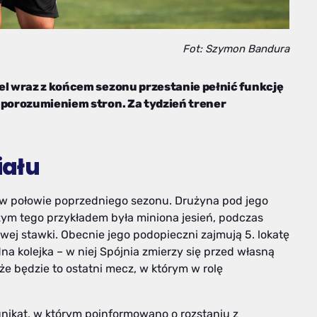
Fot: Szymon Bandura
el wraz z końcem sezonu przestanie pełnić funkcję
 porozumieniem stron. Za tydzień trener
iału
 w połowie poprzedniego sezonu. Drużyna pod jego
zym tego przykładem była miniona jesień, podczas
gowej stawki. Obecnie jego podopieczni zajmują 5. lokatę
dna kolejka – w niej Spójnia zmierzy się przed własną
że będzie to ostatni mecz, w którym w rolę
nikat, w którym poinformowano o rozstaniu z