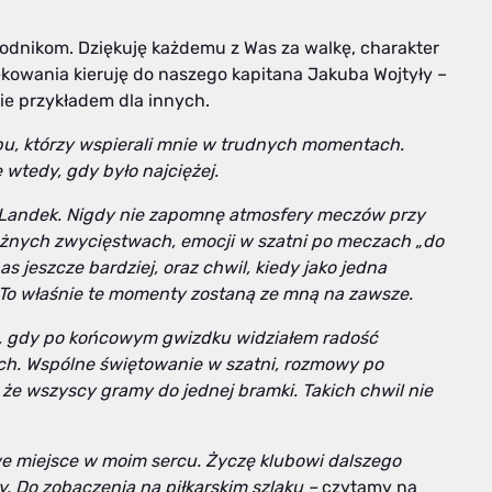
odnikom. Dziękuję każdemu z Was za walkę, charakter
ękowania kieruję do naszego kapitana Jakuba Wojtyły –
ie przykładem dla innych.
bu, którzy wspierali mnie w trudnych momentach.
 wtedy, gdy było najciężej.
a Landek. Nigdy nie zapomnę atmosfery meczów przy
ażnych zwycięstwach, emocji w szatni po meczach „do
s jeszcze bardziej, oraz chwil, kiedy jako jedna
. To właśnie te momenty zostaną ze mną na zawsze.
e, gdy po końcowym gwizdku widziałem radość
ch. Wspólne świętowanie w szatni, rozmowy po
 że wszyscy gramy do jednej bramki. Takich chwil nie
e miejsce w moim sercu. Życzę klubowi dalszego
 Do zobaczenia na piłkarskim szlaku –
czytamy na