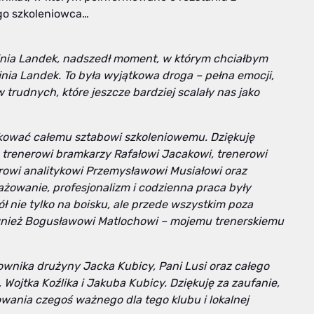
ego szkoleniowca…
ójnia Landek, nadszedł moment, w którym chciałbym
jnia Landek. To była wyjątkowa droga – pełna emocji,
 trudnych, które jeszcze bardziej scalały nas jako
kować całemu sztabowi szkoleniowemu. Dziękuję
 trenerowi bramkarzy Rafałowi Jacakowi, trenerowi
owi analitykowi Przemysławowi Musiałowi oraz
żowanie, profesjonalizm i codzienna praca były
nie tylko na boisku, ale przede wszystkim poza
wnież Bogusławowi Matlochowi – mojemu trenerskiemu
wnika drużyny Jacka Kubicy, Pani Lusi oraz całego
Wojtka Koźlika i Jakuba Kubicy. Dziękuję za zaufanie,
ania czegoś ważnego dla tego klubu i lokalnej