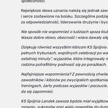
społeczności.
Największe słowa uznania należą się jednak zaw
i serce zostawione na boisku. Szczególne podzi
za odpowiedzialność, liderowanie drużynie i byc
Nie sposób nie wspomnieć o ludziach spoza klu
Wasze dobre słowo, obecność i wiara dawały siłę
Dziękuję również wszystkim kibicom KS Spójni
pełnych trybunach, wspólnych celebracji po w
ostatniej minuty”, wyjazdów, które integrowały na
rodzina potrafiliśmy podnosić się po porażkach
Najfajniejsze wspomnienia? Z pewnością chwil
zawodników i kibiców po zwycięskich spotkania
treningach, żarty podczas wyjazdów i poczucie,
da się zapomnieć.
KS Spójnia Landek zawsze będzie miał wyjątkow
rozwoju, sukcesów oraz wielu powodów do dumy.