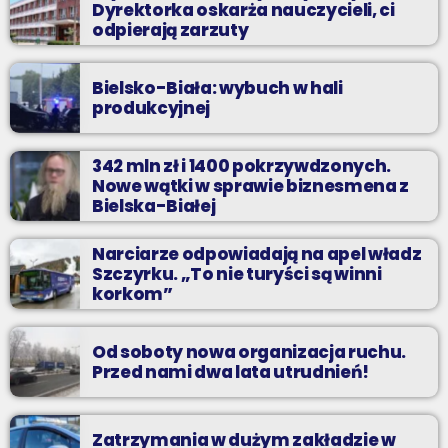
Dyrektorka oskarża nauczycieli, ci
odpierają zarzuty
Bielsko-Biała: wybuch w hali
produkcyjnej
342 mln zł i 1400 pokrzywdzonych.
Nowe wątki w sprawie biznesmena z
Bielska-Białej
Narciarze odpowiadają na apel władz
Szczyrku. „To nie turyści są winni
korkom”
Od soboty nowa organizacja ruchu.
Przed nami dwa lata utrudnień!
Zatrzymania w dużym zakładzie w