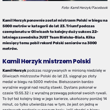
Foto: Kamil Herzyk/Facebook
Kamil Herzyk ponownie został mistrzem Polski w biegu na
5000 metrów w kategorii do lat 23. Triumf podczas
czempionatu w Gliwicach to kolejny duży sukces 22-
letniego zawodnika JUST Team Bielsko-Biała. Kilka
miesięcy temu pobił rekord Polski seniorów na 3000
metrów.
Kamil Herzyk mistrzem Polski
Kamil Herzyk
podczas rozgrywanych w minioną niedzielę w
Gliwicach mistrzostw Polski do lat 23, sięgnął po złoty
medal w biegu na 5000 metrów. Bielszczanin bardzo
wyraźnie wygrał nad resztą stawki. Dystans pokonał w
czasie 13:55.32 i z wyraźną przewagą pokonał swoich rywali.
To był też kolejny bieg w jego karierze, ukończony poniżej 14
minut, co tylko utwierdza nas w tym, że jest on jedną w
czołowych postacie w naszym kraju, jeśli chodzi o biegu