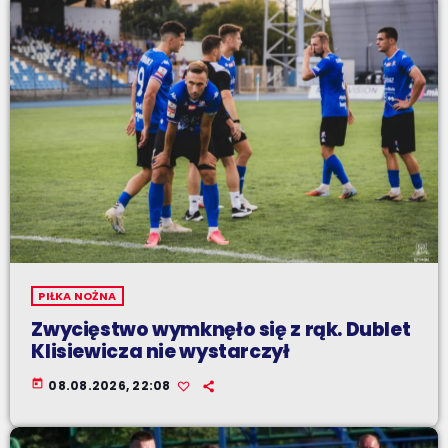
PIŁKA NOŻNA
Zwycięstwo wymknęło się z rąk. Dublet
Klisiewicza nie wystarczył
today
08.08.2026, 22:08