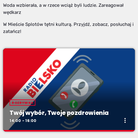
Woda wzbierała, a w rzece wciąż byli ludzie. Zareagował
wędkarz
W Mieście Splotów tętni kulturą. Przyjdź, zobacz, posłuchaj i
zatańcz!
ROZRYWKA
Twój wybór, Twoje pozdrowienia
more_vert
14:00 - 16:00