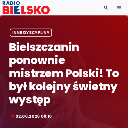
search
menu
INNE DYSCYPLINY
Bielszczanin
ponownie
mistrzem Polski! To
był kolejny świetny
występ
02.06.2026 08:16
today