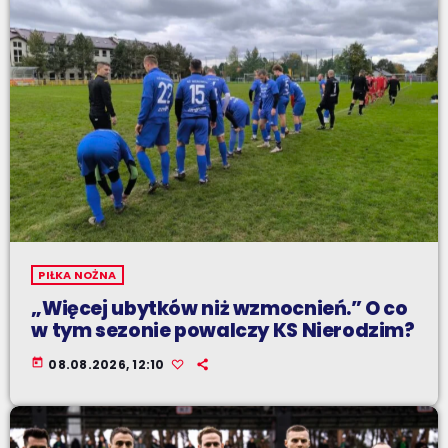
PIŁKA NOŻNA
„Więcej ubytków niż wzmocnień.” O co
w tym sezonie powalczy KS Nierodzim?
today
08.08.2026, 12:10