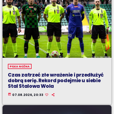
PIŁKA NOŻNA
Czas zatrzeć złe wrażenie i przedłużyć
dobrą serię. Rekord podejmie u siebie
Stal Stalowa Wola
today
07.08.2026, 20:33