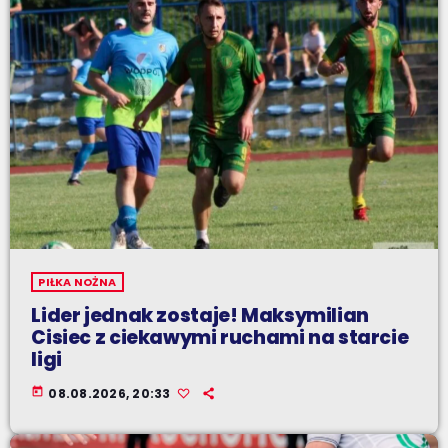
PIŁKA NOŻNA
Lider jednak zostaje! Maksymilian
Cisiec z ciekawymi ruchami na starcie
ligi
today
08.08.2026, 20:33