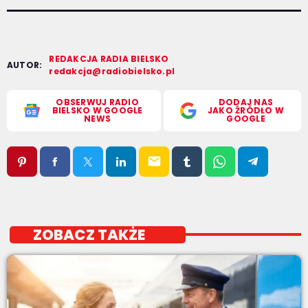
REDAKCJA RADIA BIELSKO
AUTOR:
redakcja@radiobielsko.pl
OBSERWUJ RADIO
DODAJ NAS
BIELSKO W GOOGLE
JAKO ŹRÓDŁO W
NEWS
GOOGLE
email
ZOBACZ TAKŻE