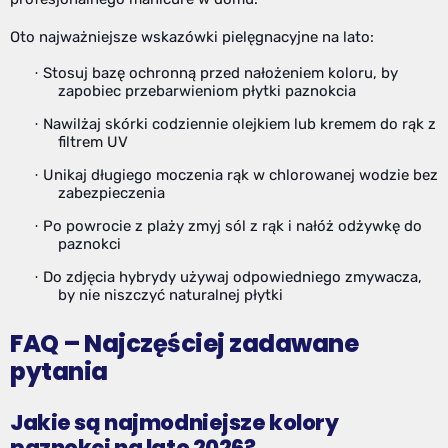
Oto najważniejsze wskazówki pielęgnacyjne na lato:
Stosuj bazę ochronną przed nałożeniem koloru, by
·
zapobiec przebarwieniom płytki paznokcia
Nawilżaj skórki codziennie olejkiem lub kremem do rąk z
·
filtrem UV
Unikaj długiego moczenia rąk w chlorowanej wodzie bez
·
zabezpieczenia
Po powrocie z plaży zmyj sól z rąk i nałóż odżywkę do
·
paznokci
Do zdjęcia hybrydy używaj odpowiedniego zmywacza,
·
by nie niszczyć naturalnej płytki
FAQ – Najczęściej zadawane
pytania
Jakie są najmodniejsze kolory
paznokci na lato 2026?