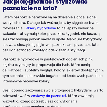
Jak pielęgnować i stylizować
paznokcie na lato?
Latem paznokcie narażone są na działanie słońca, słonej
wody i chloru. Dlatego tak ważne jest, by sięgać po trwałe
rozwiązania.
Lakiery hybrydowe
to najlepszy wybór na
wakacje – utrzymują kolor przez kilka tygodni, nie łuszczą
się i zachowują połysk nawet w upale. Manicure hybrydowy
pozwala cieszyć się pięknymi paznokciami przez całe lato
bez konieczności częstego odświeżania stylizacji.
Paznokcie hybrydowe w pastelowych odcieniach pink,
błękitu czy mięty to propozycja dla tych, które cenią
delikatność i subtelny wygląd. Kolory lakierów dostępnych w
tym sezonie są niezwykle bogate – od kredowych pasteli po
intensywne neonowe kolory.
Jeśli dopiero zaczynasz swoją przygodę z hybrydami, warto
zainwestować w
zestawy do paznokci
, które zawierają
wszystko, czego potrzebujesz do wykonania
profesjonalnego manicure w domu.