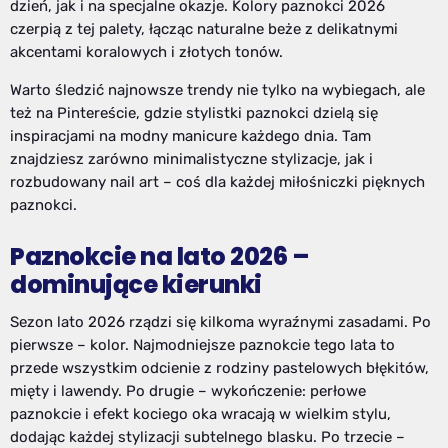
dzień, jak i na specjalne okazje. Kolory paznokci 2026
czerpią z tej palety, łącząc naturalne beże z delikatnymi
akcentami koralowych i złotych tonów.
Warto śledzić najnowsze trendy nie tylko na wybiegach, ale
też na Pintereście, gdzie stylistki paznokci dzielą się
inspiracjami na modny manicure każdego dnia. Tam
znajdziesz zarówno minimalistyczne stylizacje, jak i
rozbudowany nail art – coś dla każdej miłośniczki pięknych
paznokci.
Paznokcie na lato 2026 –
dominujące kierunki
Sezon lato 2026 rządzi się kilkoma wyraźnymi zasadami. Po
pierwsze – kolor. Najmodniejsze paznokcie tego lata to
przede wszystkim odcienie z rodziny pastelowych błękitów,
mięty i lawendy. Po drugie – wykończenie: perłowe
paznokcie i efekt kociego oka wracają w wielkim stylu,
dodając każdej stylizacji subtelnego blasku. Po trzecie –