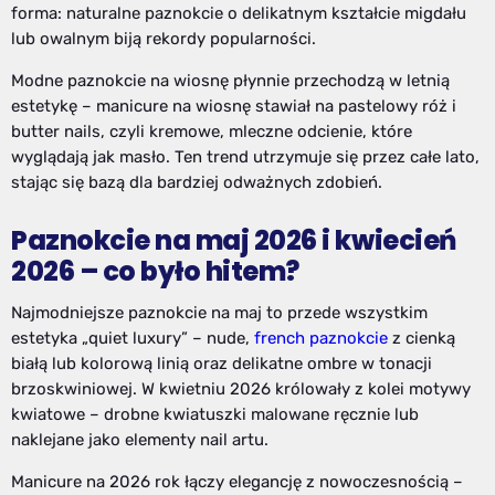
forma: naturalne paznokcie o delikatnym kształcie migdału
lub owalnym biją rekordy popularności.
Modne paznokcie na wiosnę płynnie przechodzą w letnią
estetykę – manicure na wiosnę stawiał na pastelowy róż i
butter nails, czyli kremowe, mleczne odcienie, które
wyglądają jak masło. Ten trend utrzymuje się przez całe lato,
stając się bazą dla bardziej odważnych zdobień.
Paznokcie na maj 2026 i kwiecień
2026 – co było hitem?
Najmodniejsze paznokcie na maj to przede wszystkim
estetyka „quiet luxury” – nude,
french paznokcie
z cienką
białą lub kolorową linią oraz delikatne ombre w tonacji
brzoskwiniowej. W kwietniu 2026 królowały z kolei motywy
kwiatowe – drobne kwiatuszki malowane ręcznie lub
naklejane jako elementy nail artu.
Manicure na 2026 rok łączy elegancję z nowoczesnością –