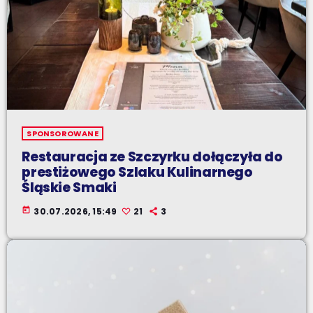
SPONSOROWANE
Restauracja ze Szczyrku dołączyła do
prestiżowego Szlaku Kulinarnego
Śląskie Smaki
today
30.07.2026, 15:49
21
3