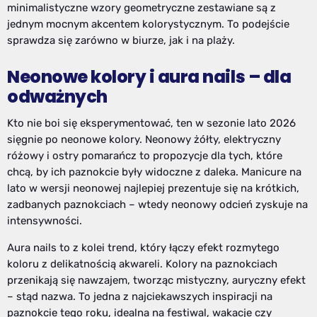
minimalistyczne wzory geometryczne zestawiane są z
jednym mocnym akcentem kolorystycznym. To podejście
sprawdza się zarówno w biurze, jak i na plaży.
Neonowe kolory i aura nails – dla
odważnych
Kto nie boi się eksperymentować, ten w sezonie lato 2026
sięgnie po neonowe kolory. Neonowy żółty, elektryczny
różowy i ostry pomarańcz to propozycje dla tych, które
chcą, by ich paznokcie były widoczne z daleka. Manicure na
lato w wersji neonowej najlepiej prezentuje się na krótkich,
zadbanych paznokciach – wtedy neonowy odcień zyskuje na
intensywności.
Aura nails to z kolei trend, który łączy efekt rozmytego
koloru z delikatnością akwareli. Kolory na paznokciach
przenikają się nawzajem, tworząc mistyczny, auryczny efekt
– stąd nazwa. To jedna z najciekawszych inspiracji na
paznokcie tego roku, idealna na festiwal, wakacje czy