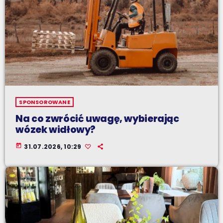
SPONSOROWANE
Na co zwrócić uwagę, wybierając
wózek widłowy?
today
31.07.2026, 10:29