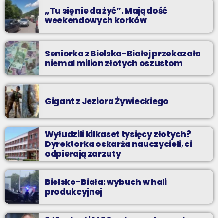
„Tu się nie da żyć”. Mają dość
weekendowych korków
Seniorka z Bielska-Białej przekazała
niemal milion złotych oszustom
Gigant z Jeziora Żywieckiego
Wyłudzili kilkaset tysięcy złotych?
Dyrektorka oskarża nauczycieli, ci
odpierają zarzuty
Bielsko-Biała: wybuch w hali
produkcyjnej