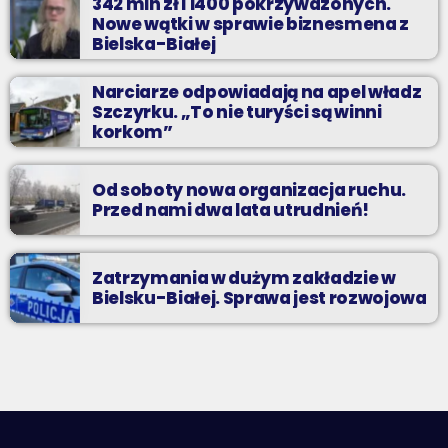
342 mln zł i 1400 pokrzywdzonych.
Nowe wątki w sprawie biznesmena z
Bielska-Białej
Narciarze odpowiadają na apel władz
Szczyrku. „To nie turyści są winni
korkom”
Od soboty nowa organizacja ruchu.
Przed nami dwa lata utrudnień!
Zatrzymania w dużym zakładzie w
Bielsku-Białej. Sprawa jest rozwojowa