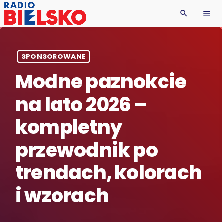
search
menu
SPONSOROWANE
Modne paznokcie
na lato 2026 –
kompletny
przewodnik po
trendach, kolorach
i wzorach