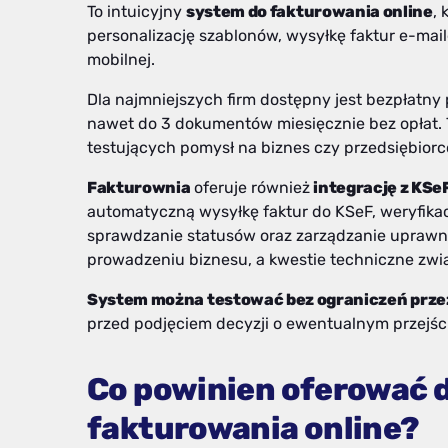
To intuicyjny
system do fakturowania online
,
personalizację szablonów, wysyłkę faktur e-mail
mobilnej.
Dla najmniejszych firm dostępny jest bezpłatny 
nawet do 3 dokumentów miesięcznie bez opłat. T
testujących pomysł na biznes czy przedsiębiorców
Fakturownia
oferuje również
integrację z KSeF
automatyczną wysyłkę faktur do KSeF, weryfik
sprawdzanie statusów oraz zarządzanie uprawni
prowadzeniu biznesu, a kwestie techniczne zwi
System można testować bez ograniczeń przez
przed podjęciem decyzji o ewentualnym przejści
Co powinien oferować 
fakturowania online?