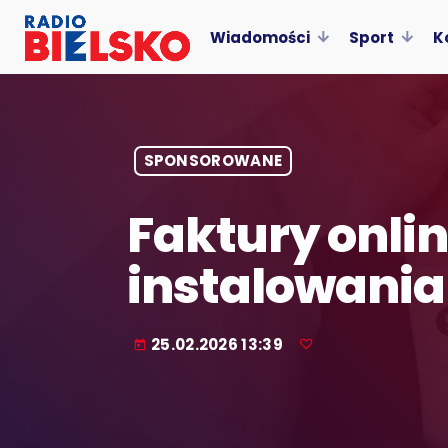
Wiadomości
Sport
K
SPONSOROWANE
Faktury onli
instalowani
25.02.2026 13:39
today