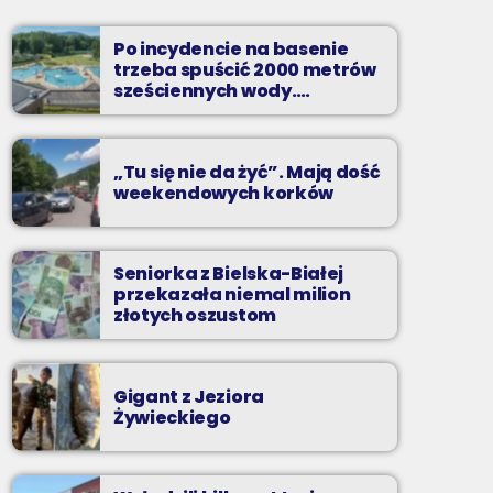
Dwadzieścia najpopularniejszych nagrań na
Podbeskidziu. A które są najpopularniejsze?
Po incydencie na basenie
Możesz zdecydować sam!
trzeba spuścić 2000 metrów
sześciennych wody.
„Ogromne koszty i ogromna
praca”
„Tu się nie da żyć”. Mają dość
weekendowych korków
Seniorka z Bielska-Białej
przekazała niemal milion
złotych oszustom
Gigant z Jeziora
Żywieckiego