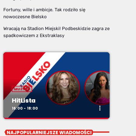
Fortuny, wille i ambicje. Tak rodziło się
nowoczesne Bielsko
Wracają na Stadion Miejski! Podbeskidzie zagra ze
spadkowiczem z Ekstraklasy
MUZYKA
HitLista
more_vert
16:00 - 18:00
close
HitLista
NAJPOPULARNIEJSZE WIADOMOŚCI