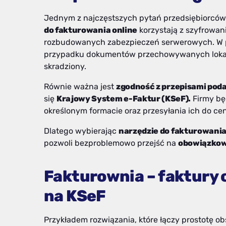
Jednym z najczęstszych pytań przedsiębiorców 
do fakturowania online
korzystają z szyfrowan
rozbudowanych zabezpieczeń serwerowych. W p
przypadku dokumentów przechowywanych lokalni
skradziony.
Równie ważna jest
zgodność z przepisami po
się
Krajowy System e-Faktur (KSeF).
Firmy bę
określonym formacie oraz przesyłania ich do ce
Dlatego wybierając
narzędzie do fakturowani
pozwoli bezproblemowo przejść na
obowiązkow
Fakturownia – faktury 
na KSeF
Przykładem rozwiązania, które łączy prostotę o