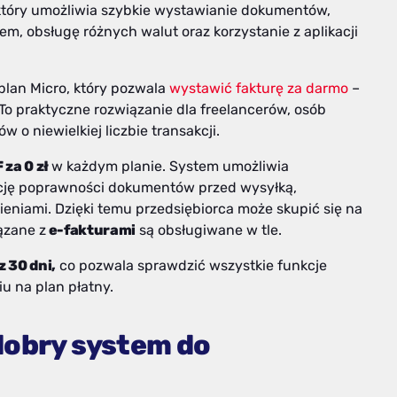
 który umożliwia szybkie wystawianie dokumentów,
em, obsługę różnych walut oraz korzystanie z aplikacji
plan Micro, który pozwala
wystawić fakturę za darmo
–
o praktyczne rozwiązanie dla freelancerów, osób
 o niewielkiej liczbie transakcji.
 za 0 zł
w każdym planie. System umożliwia
ację poprawności dokumentów przed wysyłką,
eniami. Dzięki temu przedsiębiorca może skupić się na
ązane z
e-fakturami
są obsługiwane w tle.
 30 dni,
co pozwala sprawdzić wszystkie funkcje
u na plan płatny.
dobry system do