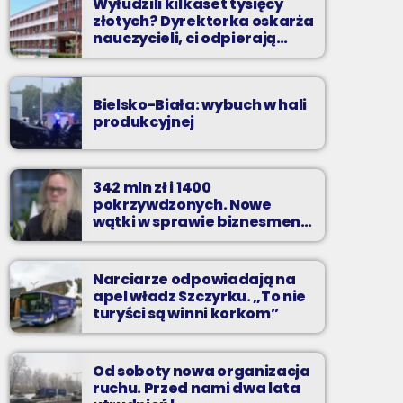
Wyłudzili kilkaset tysięcy
złotych? Dyrektorka oskarża
nauczycieli, ci odpierają
zarzuty
Bielsko-Biała: wybuch w hali
produkcyjnej
342 mln zł i 1400
pokrzywdzonych. Nowe
wątki w sprawie biznesmena
z Bielska-Białej
Narciarze odpowiadają na
apel władz Szczyrku. „To nie
turyści są winni korkom”
Od soboty nowa organizacja
ruchu. Przed nami dwa lata