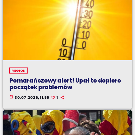
REGION
Pomarańczowy alert! Upał to dopiero
początek problemów
today
30.07.2026, 11:55
1