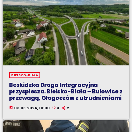
BIELSKO-BIAŁA
Beskidzka Droga Integracyjna
przyspiesza. Bielsko-Biała – Bulowice z
przewagą, Głogoczów z utrudnieniami
today
03.08.2026, 10:00
3
2