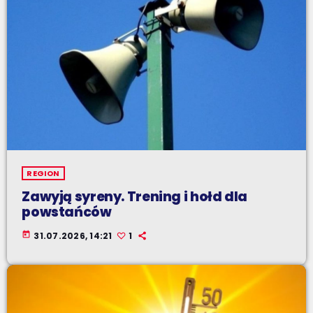
REGION
Zawyją syreny. Trening i hołd dla
powstańców
today
31.07.2026, 14:21
1