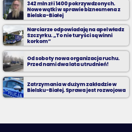
342 mln zł i 1400 pokrzywdzonych.
Nowe wątki w sprawie biznesmena z
Bielska-Białej
Narciarze odpowiadają na apel władz
Szczyrku. „To nie turyści są winni
korkom”
Od soboty nowa organizacja ruchu.
Przed nami dwa lata utrudnień!
Zatrzymania w dużym zakładzie w
Bielsku-Białej. Sprawa jest rozwojowa