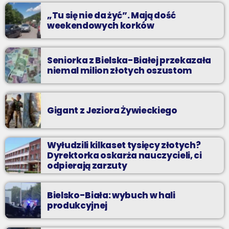
„Tu się nie da żyć”. Mają dość
weekendowych korków
Seniorka z Bielska-Białej przekazała
niemal milion złotych oszustom
Gigant z Jeziora Żywieckiego
Wyłudzili kilkaset tysięcy złotych?
Dyrektorka oskarża nauczycieli, ci
odpierają zarzuty
Bielsko-Biała: wybuch w hali
produkcyjnej