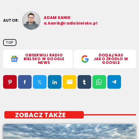
ADAM KANIK
AUTOR:
a.kanik@radiobielsko.pl
TOP
OBSERWUJ RADIO
DODAJ NAS
BIELSKO W GOOGLE
JAKO ŹRÓDŁO W
NEWS
GOOGLE
email
ZOBACZ TAKŻE