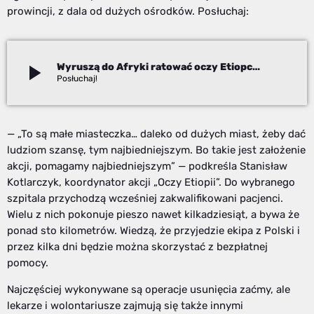
prowincji, z dala od dużych ośrodków. Posłuchaj:
play_arrow
Wyruszą do Afryki ratować oczy Etiopczykom
Adam Kanik
— „To są małe miasteczka… daleko od dużych miast, żeby dać
ludziom szansę, tym najbiedniejszym. Bo takie jest założenie
akcji, pomagamy najbiedniejszym” — podkreśla Stanisław
Kotlarczyk, koordynator akcji „Oczy Etiopii”. Do wybranego
szpitala przychodzą wcześniej zakwalifikowani pacjenci.
Wielu z nich pokonuje pieszo nawet kilkadziesiąt, a bywa że
ponad sto kilometrów. Wiedzą, że przyjedzie ekipa z Polski i
przez kilka dni będzie można skorzystać z bezpłatnej
pomocy.
Najczęściej wykonywane są operacje usunięcia zaćmy, ale
lekarze i wolontariusze zajmują się także innymi