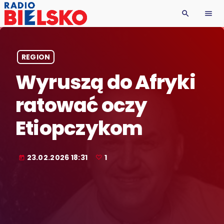
search
menu
REGION
Wyruszą do Afryki
ratować oczy
Etiopczykom
23.02.2026 18:31
1
today