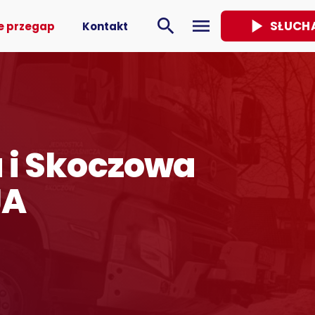
play_arrow
search
menu
SŁUCH
e przegap
Kontakt
a i Skoczowa
JA