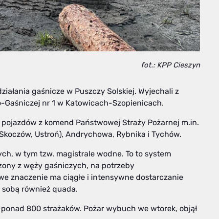
fot.: KPP Cieszyn
iałania gaśnicze w Puszczy Solskiej. Wyjechali z
-Gaśniczej nr 1 w Katowicach-Szopienicach.
1 pojazdów z komend Państwowej Straży Pożarnej m.in.
, Skoczów, Ustroń), Andrychowa, Rybnika i Tychów.
h, w tym tzw. magistrale wodne. To to system
zony z węży gaśniczych, na potrzeby
e znaczenie ma ciągłe i intensywne dostarczanie
e sobą również quada.
i ponad 800 strażaków. Pożar wybuch we wtorek, objął