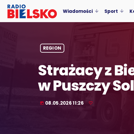
Wiadomości
Sport
K
REGION
Strażacy z Bi
w Puszczy So
08.05.2026 11:26
today