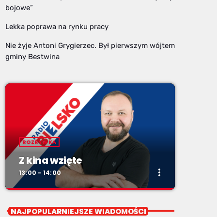
bojowe”
Lekka poprawa na rynku pracy
Nie żyje Antoni Grygierzec. Był pierwszym wójtem
gminy Bestwina
ROZRYWKA
Z kina wzięte
more_vert
13:00 - 14:00
close
Z kina wzięte
NAJPOPULARNIEJSZE WIADOMOŚCI