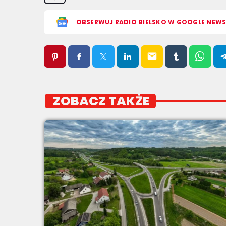
OBSERWUJ RADIO BIELSKO W GOOGLE NEW
email
ZOBACZ TAKŻE