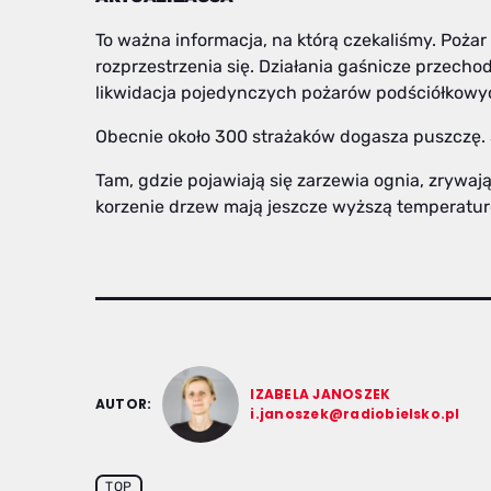
To ważna informacja, na którą czekaliśmy. Pożar
rozprzestrzenia się. Działania gaśnicze przecho
likwidacja pojedynczych pożarów podściółkowy
Obecnie około 300 strażaków dogasza puszczę. 
Tam, gdzie pojawiają się zarzewia ognia, zrywają 
korzenie drzew mają jeszcze wyższą temperaturę
IZABELA JANOSZEK
AUTOR:
i.janoszek@radiobielsko.pl
TOP