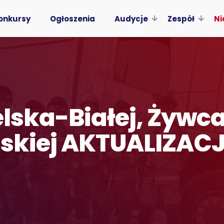
onkursy
Ogłoszenia
Audycje
Zespół
Ni
elska-Białej, Żywc
lskiej AKTUALIZAC