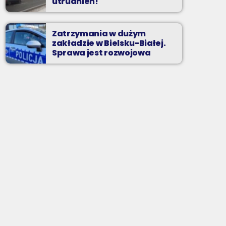
utrudnień!
Zatrzymania w dużym
zakładzie w Bielsku-Białej.
Sprawa jest rozwojowa