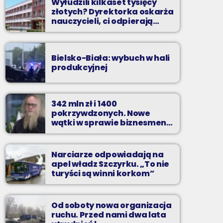
Wyłudzili kilkaset tysięcy
złotych? Dyrektorka oskarża
nauczycieli, ci odpierają
zarzuty
Bielsko-Biała: wybuch w hali
produkcyjnej
342 mln zł i 1400
pokrzywdzonych. Nowe
wątki w sprawie biznesmena
z Bielska-Białej
Narciarze odpowiadają na
apel władz Szczyrku. „To nie
turyści są winni korkom”
Od soboty nowa organizacja
ruchu. Przed nami dwa lata