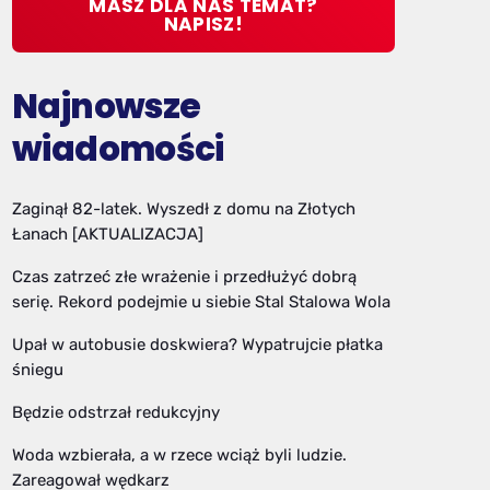
MASZ DLA NAS TEMAT?
NAPISZ!
Najnowsze
wiadomości
Zaginął 82-latek. Wyszedł z domu na Złotych
Łanach [AKTUALIZACJA]
Czas zatrzeć złe wrażenie i przedłużyć dobrą
serię. Rekord podejmie u siebie Stal Stalowa Wola
Upał w autobusie doskwiera? Wypatrujcie płatka
śniegu
Będzie odstrzał redukcyjny
Woda wzbierała, a w rzece wciąż byli ludzie.
Zareagował wędkarz