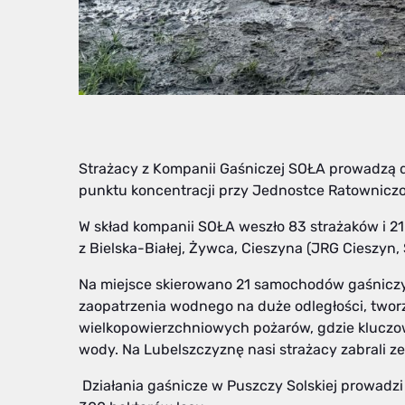
Strażacy z Kompanii Gaśniczej SOŁA prowadzą dz
punktu koncentracji przy Jednostce Ratowniczo
W skład kompanii SOŁA weszło 83 strażaków i 2
z Bielska-Białej, Żywca, Cieszyna (JRG Cieszyn
Na miejsce skierowano 21 samochodów gaśniczyc
zaopatrzenia wodnego na duże odległości, twor
wielkopowierzchniowych pożarów, gdzie kluczow
wody. Na Lubelszczyznę nasi strażacy zabrali z
Działania gaśnicze w Puszczy Solskiej prowadz