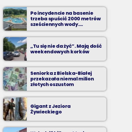
Soboty od 13 do 14
Po incydencie na basenie
Z Kina Wzięte to audycja w której film
trzeba spuścić 2000 metrów
występuje roli głównej.
sześciennych wody.
„Ogromne koszty i ogromna
praca”
„Tu się nie da żyć”. Mają dość
weekendowych korków
Seniorka z Bielska-Białej
przekazała niemal milion
złotych oszustom
Gigant z Jeziora
Żywieckiego