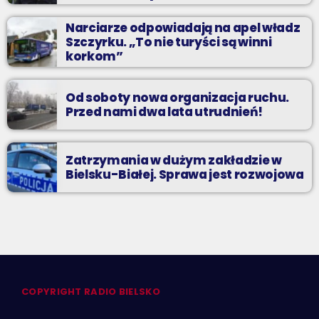
Narciarze odpowiadają na apel władz
Szczyrku. „To nie turyści są winni
korkom”
Od soboty nowa organizacja ruchu.
Przed nami dwa lata utrudnień!
Zatrzymania w dużym zakładzie w
Bielsku-Białej. Sprawa jest rozwojowa
COPYRIGHT RADIO BIELSKO