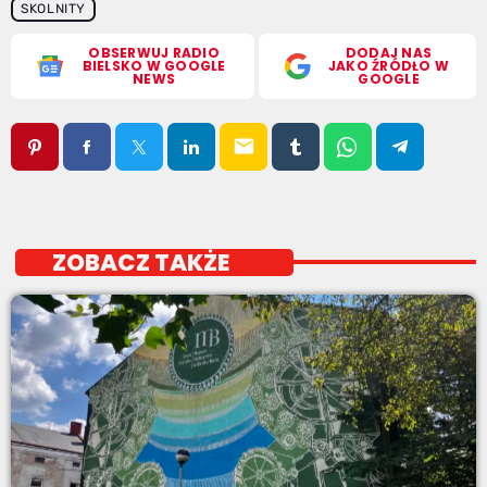
SKOLNITY
OBSERWUJ RADIO
DODAJ NAS
BIELSKO W GOOGLE
JAKO ŹRÓDŁO W
NEWS
GOOGLE
email
ZOBACZ TAKŻE