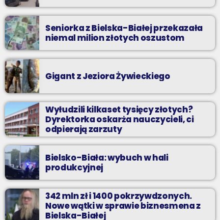
Seniorka z Bielska-Białej przekazała
niemal milion złotych oszustom
Gigant z Jeziora Żywieckiego
Wyłudzili kilkaset tysięcy złotych?
Dyrektorka oskarża nauczycieli, ci
odpierają zarzuty
Bielsko-Biała: wybuch w hali
produkcyjnej
342 mln zł i 1400 pokrzywdzonych.
Nowe wątki w sprawie biznesmena z
Bielska-Białej