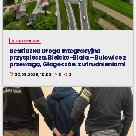
BIELSKO-BIAŁA
Beskidzka Droga Integracyjna
przyspiesza. Bielsko-Biała – Bulowice z
przewagą, Głogoczów z utrudnieniami
today
03.08.2026, 10:00
3
2