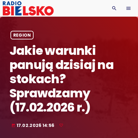
search
menu
REGION
Jakie warunki
panują dzisiaj na
stokach?
Sprawdzamy
(17.02.2026 r.)
17.02.2026 14:56
today