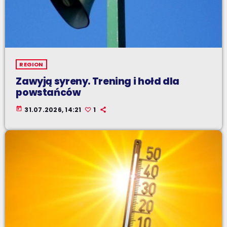
REGION
Zawyją syreny. Trening i hołd dla
powstańców
today
31.07.2026, 14:21
1