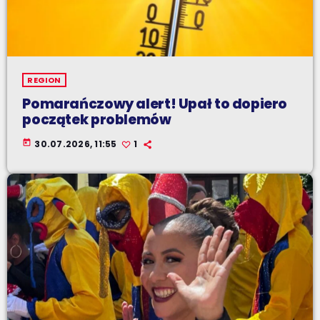
REGION
Pomarańczowy alert! Upał to dopiero
początek problemów
today
30.07.2026, 11:55
1