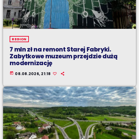
REGION
7 mln zł na remont Starej Fabryki.
Zabytkowe muzeum przejdzie dużą
modernizację
today
08.08.2026, 21:18