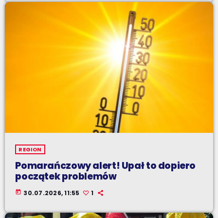
REGION
Pomarańczowy alert! Upał to dopiero
początek problemów
today
30.07.2026, 11:55
1