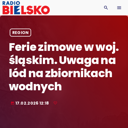
search
menu
REGION
Ferie zimowe w woj.
śląskim. Uwaga na
lód na zbiornikach
wodnych
17.02.2026 12:18
today