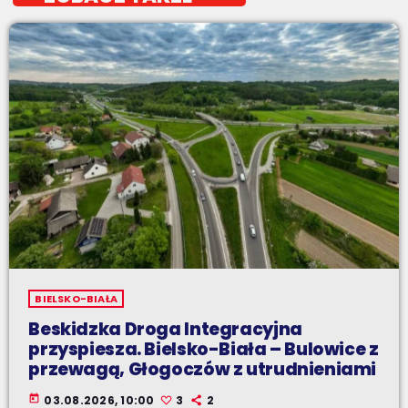
BIELSKO-BIAŁA
Beskidzka Droga Integracyjna
przyspiesza. Bielsko-Biała – Bulowice z
przewagą, Głogoczów z utrudnieniami
today
03.08.2026, 10:00
3
2