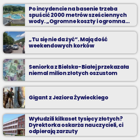
perełki.
Po incydencie na basenie trzeba
spuścić 2000 metrów sześciennych
wody. „Ogromne koszty i ogromna
praca”
„Tu się nie da żyć”. Mają dość
weekendowych korków
Seniorka z Bielska-Białej przekazała
niemal milion złotych oszustom
Gigant z Jeziora Żywieckiego
Wyłudzili kilkaset tysięcy złotych?
Dyrektorka oskarża nauczycieli, ci
odpierają zarzuty