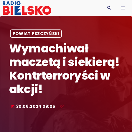
search
menu
POWIAT PSZCZYŃSKI
Wymachiwał
maczetą i siekierą!
Kontrterroryści w
akcji!
30.08.2024 09:05
today