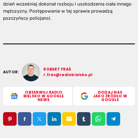
dzień wcześniej dokonał rozboju i uszkodzenia ciała innego
mężczyzny. Postępowanie w tej sprawie prowadzą
pszczyńscy policjanci.
ROBERT FRAŚ
AUTOR:
r.fras@radiobielsko.pl
OBSERWUJ RADIO
DODAJ NAS
BIELSKO W GOOGLE
JAKO ŹRÓDŁO W
NEWS
GOOGLE
email