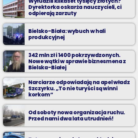
Wyłudzili kilkaset tysięcy złotych?
Dyrektorka oskarża nauczycieli, ci
odpierają zarzuty
Bielsko-Biała: wybuch w hali
produkcyjnej
342 mln zł i 1400 pokrzywdzonych.
Nowe wątki w sprawie biznesmena z
Bielska-Białej
Narciarze odpowiadają na apel władz
Szczyrku. „To nie turyści są winni
korkom”
Od soboty nowa organizacja ruchu.
Przed nami dwa lata utrudnień!