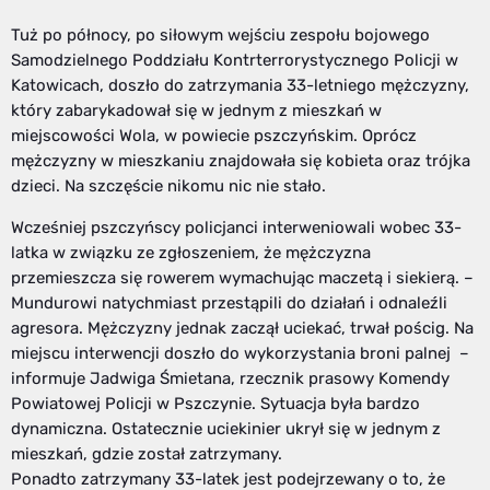
Tuż po północy, po siłowym wejściu zespołu bojowego
Samodzielnego Poddziału Kontrterrorystycznego Policji w
Katowicach, doszło do zatrzymania 33-letniego mężczyzny,
który zabarykadował się w jednym z mieszkań w
miejscowości Wola, w powiecie pszczyńskim. Oprócz
mężczyzny w mieszkaniu znajdowała się kobieta oraz trójka
dzieci. Na szczęście nikomu nic nie stało.
Wcześniej pszczyńscy policjanci interweniowali wobec 33-
latka w związku ze zgłoszeniem, że mężczyzna
przemieszcza się rowerem wymachując maczetą i siekierą. –
Mundurowi natychmiast przestąpili do działań i odnaleźli
agresora. Mężczyzny jednak zaczął uciekać, trwał pościg. Na
miejscu interwencji doszło do wykorzystania broni palnej –
informuje Jadwiga Śmietana, rzecznik prasowy Komendy
Powiatowej Policji w Pszczynie. Sytuacja była bardzo
dynamiczna. Ostatecznie uciekinier ukrył się w jednym z
mieszkań, gdzie został zatrzymany.
Ponadto zatrzymany 33-latek jest podejrzewany o to, że