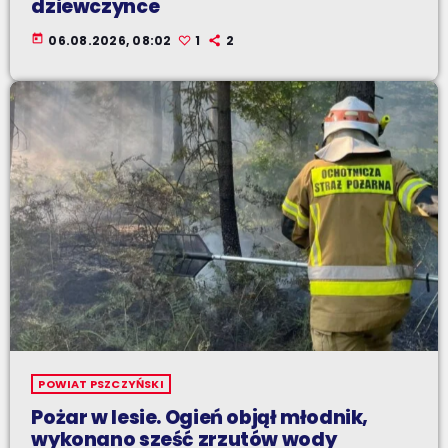
dziewczynce
today
06.08.2026, 08:02
1
2
POWIAT PSZCZYŃSKI
Pożar w lesie. Ogień objął młodnik,
wykonano sześć zrzutów wody