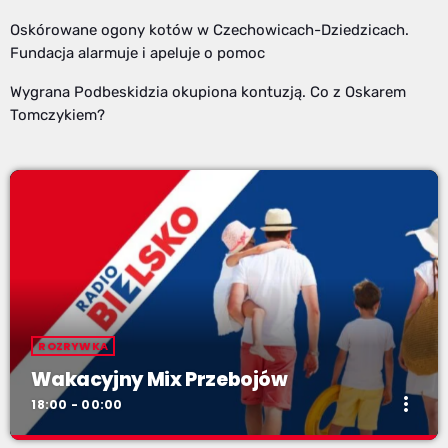
Oskórowane ogony kotów w Czechowicach-Dziedzicach.
Fundacja alarmuje i apeluje o pomoc
Wygrana Podbeskidzia okupiona kontuzją. Co z Oskarem
Tomczykiem?
ROZRYWKA
Wakacyjny Mix Przebojów
more_vert
18:00 - 00:00