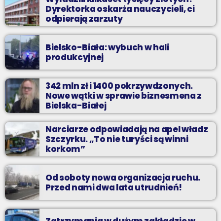
Dyrektorka oskarża nauczycieli, ci
odpierają zarzuty
Bielsko-Biała: wybuch w hali
produkcyjnej
342 mln zł i 1400 pokrzywdzonych.
Nowe wątki w sprawie biznesmena z
Bielska-Białej
Narciarze odpowiadają na apel władz
Szczyrku. „To nie turyści są winni
korkom”
Od soboty nowa organizacja ruchu.
Przed nami dwa lata utrudnień!