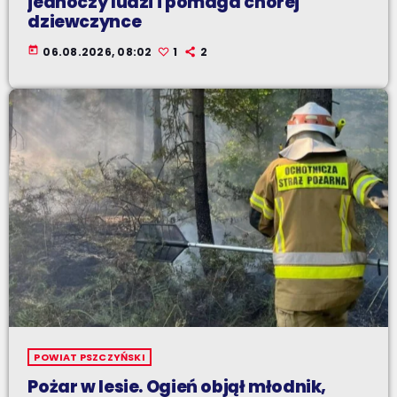
jednoczy ludzi i pomaga chorej
dziewczynce
today
06.08.2026, 08:02
1
2
POWIAT PSZCZYŃSKI
Pożar w lesie. Ogień objął młodnik,