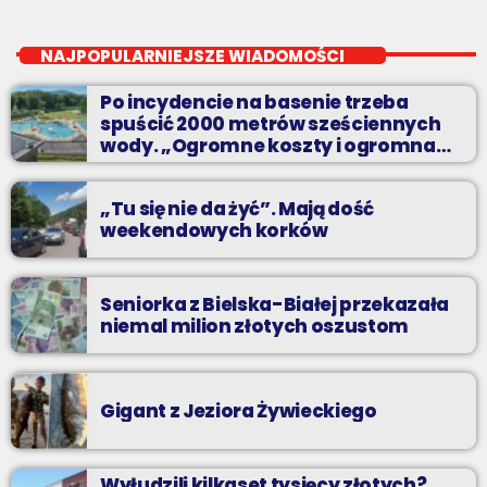
HitLista
close
Dwadzieścia najpopularniejszych nagrań na Podbeskidziu. A
NAJPOPULARNIEJSZE WIADOMOŚCI
które są najpopularniejsze? Możesz zdecydować sam!
Po incydencie na basenie trzeba
spuścić 2000 metrów sześciennych
wody. „Ogromne koszty i ogromna
praca”
„Tu się nie da żyć”. Mają dość
weekendowych korków
Seniorka z Bielska-Białej przekazała
niemal milion złotych oszustom
Gigant z Jeziora Żywieckiego
Wyłudzili kilkaset tysięcy złotych?