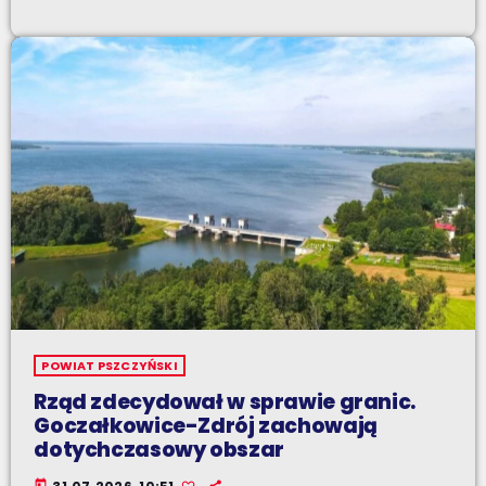
POWIAT PSZCZYŃSKI
Rząd zdecydował w sprawie granic.
Goczałkowice-Zdrój zachowają
dotychczasowy obszar
today