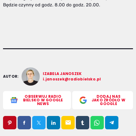
Będzie czynny od godz. 8.00 do godz. 20.00.
IZABELA JANOSZEK
AUTOR:
i.janoszek@radiobielsko.pl
OBSERWUJ RADIO
DODAJ NAS
BIELSKO W GOOGLE
JAKO ŹRÓDŁO W
NEWS
GOOGLE
email