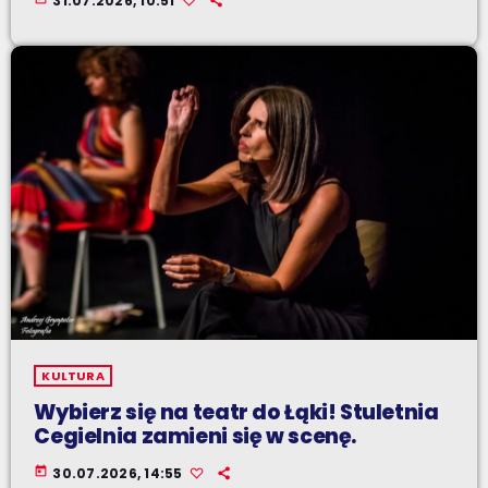
31.07.2026, 10:51
KULTURA
Wybierz się na teatr do Łąki! Stuletnia
Cegielnia zamieni się w scenę.
today
30.07.2026, 14:55