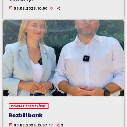
today
05.08.2026, 10:50
POWIAT PSZCZYŃSKI
Rozbili bank
today
03.08.2026, 12:57
2