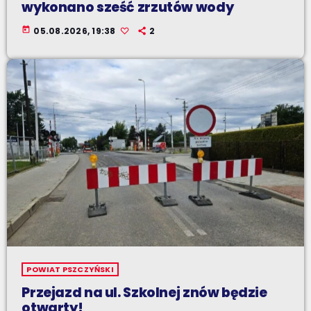
wykonano sześć zrzutów wody
today
05.08.2026, 19:38
2
POWIAT PSZCZYŃSKI
Przejazd na ul. Szkolnej znów będzie
otwarty!