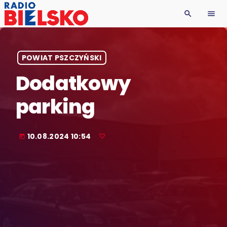
search
menu
POWIAT PSZCZYŃSKI
Dodatkowy
parking
10.08.2024 10:54
today