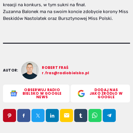
kreacji na konkurs, w tym sukni na finał.
Zuzanna Balonek ma na swoim koncie zdobycie korony Miss
Beskidów Nastolatek oraz Bursztynowej Miss Polski.
ROBERT FRAŚ
AUTOR:
r.fras@radiobielsko.pl
OBSERWUJ RADIO
DODAJ NAS
BIELSKO W GOOGLE
JAKO ŹRÓDŁO W
NEWS
GOOGLE
email