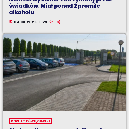
świadków. Miał ponad 2 promile
alkoholu
today
04.08.2026, 11:29
POWIAT OŚWIĘCIMSKI