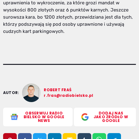
uprawnienia to wykroczenie, za które grozi mandat w
wysokości 800 złotych oraz 6 punktów karnych. Jeszcze
surowsza kara, bo 1200 złotych, przewidziana jest dla tych,
którzy podszywają się pod osoby uprawnione i używają
cudzych kart parkingowych.
ROBERT FRAŚ
AUTOR:
r.fras@radiobielsko.pl
OBSERWUJ RADIO
DODAJ NAS
BIELSKO W GOOGLE
JAKO ŹRÓDŁO W
NEWS
GOOGLE