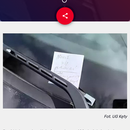
share
email
Fot. UG Kęty