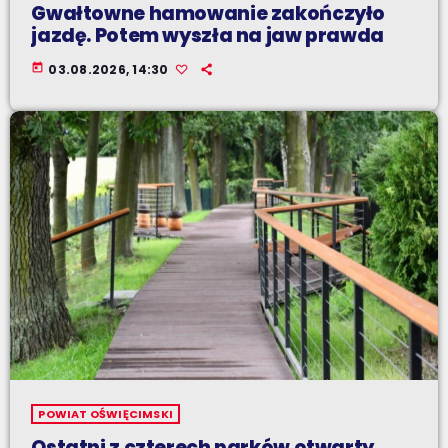
Gwałtowne hamowanie zakończyło
jazdę. Potem wyszła na jaw prawda
today
03.08.2026, 14:30
POWIAT OŚWIĘCIMSKI
Ostatni z czterech parków otwarty.