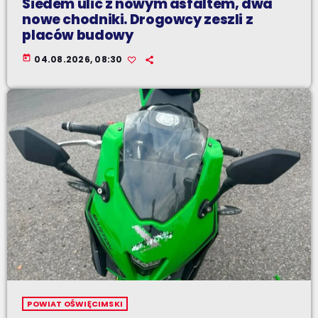
Siedem ulic z nowym asfaltem, dwa
nowe chodniki. Drogowcy zeszli z
placów budowy
today
04.08.2026, 08:30
POWIAT OŚWIĘCIMSKI