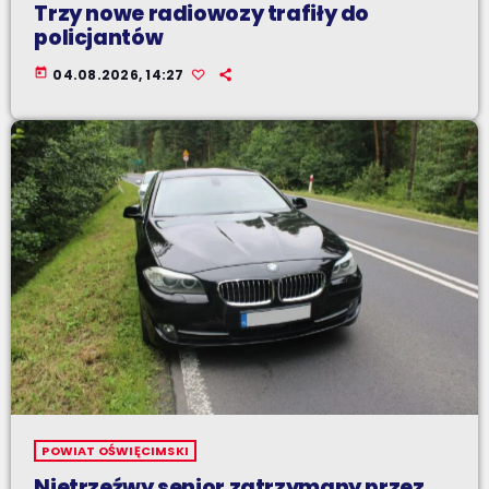
Trzy nowe radiowozy trafiły do
policjantów
today
04.08.2026, 14:27
POWIAT OŚWIĘCIMSKI
Nietrzeźwy senior zatrzymany przez