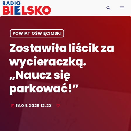
search
menu
POWIAT OŚWIĘCIMSKI
Zostawiła liścik za
wycieraczką.
„Naucz się
parkować!”
18.04.2025 12:23
today