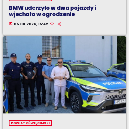
BMW uderzyło w dwa pojazdy i
wjechało w ogrodzenie
today
05.08.2026, 15:42
POWIAT OŚWIĘCIMSKI