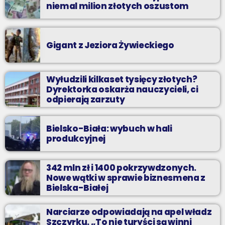
niemal milion złotych oszustom
Gigant z Jeziora Żywieckiego
Wyłudzili kilkaset tysięcy złotych?
Dyrektorka oskarża nauczycieli, ci
odpierają zarzuty
Bielsko-Biała: wybuch w hali
produkcyjnej
342 mln zł i 1400 pokrzywdzonych.
Nowe wątki w sprawie biznesmena z
Bielska-Białej
Narciarze odpowiadają na apel władz
Szczyrku. „To nie turyści są winni