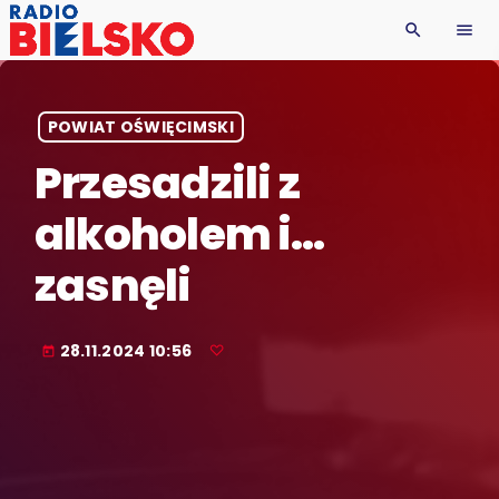
search
menu
POWIAT OŚWIĘCIMSKI
Przesadzili z
alkoholem i…
zasnęli
28.11.2024 10:56
today