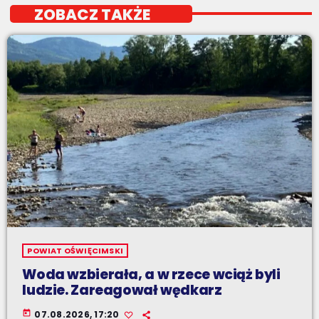
ZOBACZ TAKŻE
POWIAT OŚWIĘCIMSKI
Woda wzbierała, a w rzece wciąż byli
ludzie. Zareagował wędkarz
today
07.08.2026, 17:20