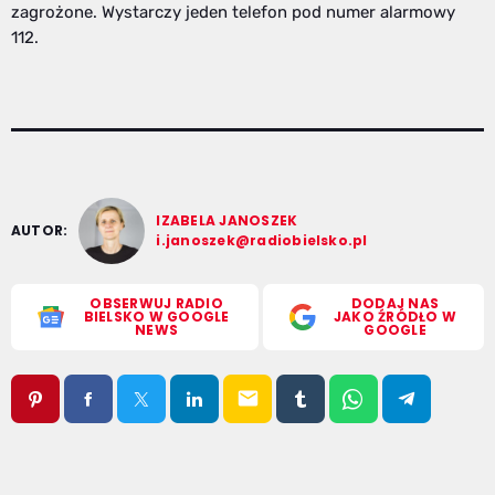
zagrożone. Wystarczy jeden telefon pod numer alarmowy
112.
IZABELA JANOSZEK
AUTOR:
i.janoszek@radiobielsko.pl
OBSERWUJ RADIO
DODAJ NAS
BIELSKO W GOOGLE
JAKO ŹRÓDŁO W
NEWS
GOOGLE
email