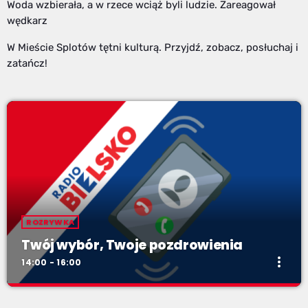
Woda wzbierała, a w rzece wciąż byli ludzie. Zareagował
wędkarz
W Mieście Splotów tętni kulturą. Przyjdź, zobacz, posłuchaj i
zatańcz!
ROZRYWKA
Twój wybór, Twoje pozdrowienia
more_vert
14:00 - 16:00
Twój wybór, Twoje pozdrowienia
close