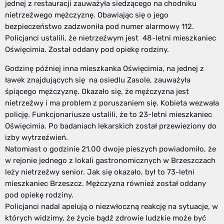
jednej z restauracji zauważyła siedzącego na chodniku
nietrzeźwego mężczyznę. Obawiając się o jego
bezpieczeństwo zadzwoniła pod numer alarmowy 112.
Policjanci ustalili, że nietrzeźwym jest 48-letni mieszkaniec
Oświęcimia. Został oddany pod opiekę rodziny.
Godzinę później inna mieszkanka Oświęcimia, na jednej z
ławek znajdujących się na osiedlu Zasole, zauważyła
śpiącego mężczyznę. Okazało się, że mężczyzna jest
nietrzeźwy i ma problem z poruszaniem się. Kobieta wezwała
policję. Funkcjonariusze ustalili, że to 23-letni mieszkaniec
Oświęcimia. Po badaniach lekarskich został przewieziony do
izby wytrzeźwień.
Natomiast o godzinie 21.00 dwoje pieszych powiadomiło, że
w rejonie jednego z lokali gastronomicznych w Brzeszczach
leży nietrzeźwy senior. Jak się okazało, był to 73-letni
mieszkaniec Brzeszcz. Mężczyzna również został oddany
pod opiekę rodziny.
Policjanci nadal apelują o niezwłoczną reakcję na sytuacje, w
których widzimy, że życie bądź zdrowie ludzkie może być