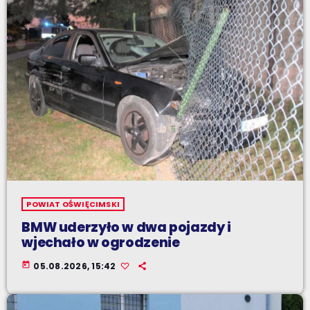
POWIAT OŚWIĘCIMSKI
BMW uderzyło w dwa pojazdy i
wjechało w ogrodzenie
today
05.08.2026, 15:42