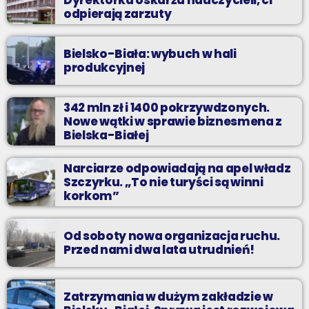
odpierają zarzuty
Bielsko-Biała: wybuch w hali
produkcyjnej
342 mln zł i 1400 pokrzywdzonych.
Nowe wątki w sprawie biznesmena z
Bielska-Białej
Narciarze odpowiadają na apel władz
Szczyrku. „To nie turyści są winni
korkom”
Od soboty nowa organizacja ruchu.
Przed nami dwa lata utrudnień!
Zatrzymania w dużym zakładzie w