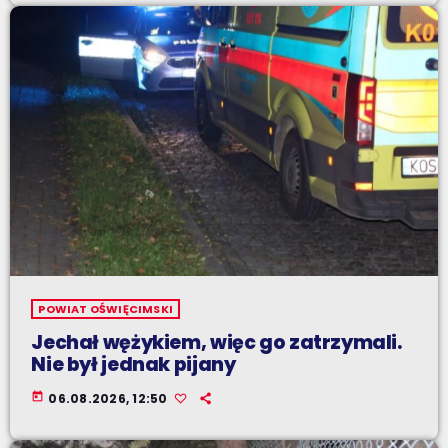
POWIAT OŚWIĘCIMSKI
Jechał wężykiem, więc go zatrzymali.
Nie był jednak pijany
today
06.08.2026, 12:50