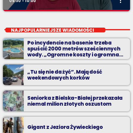
more_vert
05:30 - 10:00
Pierwsza Zmiana
close
od poniedziałku do piątku od 5:30
NAJPOPULARNIEJSZE WIADOMOŚCI
Codziennie od poniedziałku do piątku od 5:30 do 10.
Po incydencie na basenie trzeba
spuścić 2000 metrów sześciennych
wody. „Ogromne koszty i ogromna
praca”
„Tu się nie da żyć”. Mają dość
weekendowych korków
Seniorka z Bielska-Białej przekazała
niemal milion złotych oszustom
Gigant z Jeziora Żywieckiego