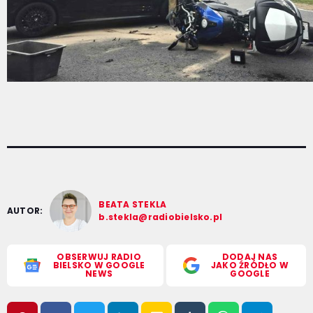
BEATA STEKLA
AUTOR:
b.stekla@radiobielsko.pl
OBSERWUJ RADIO
DODAJ NAS
BIELSKO W GOOGLE
JAKO ŹRÓDŁO W
NEWS
GOOGLE