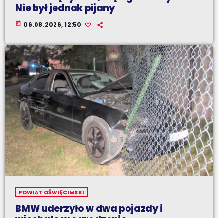
Nie był jednak pijany
today
06.08.2026, 12:50
POWIAT OŚWIĘCIMSKI
BMW uderzyło w dwa pojazdy i