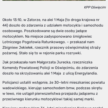
KPP Oświęcim
Około 13:10, w Zatorze, na alei 1 Maja (to droga krajowa nr
44) doszło do zdarzenia z udziałem motocykla i samochodu
osobowego. Poszkodowane są dwie osoby jadące
motocyklem. Na miejsce zadysponowano śmigłowiec
Lotniczego Pogotowia Ratunkowego. – przekazał nam
Zbigniew Jekiełek, rzecznik prasowy oświęcimskiej straży
pożarnej. Stało się to w rejonie parku rozrywki.
Jak przekazała nam Małgorzata Jurecka, rzeczniczka
Komendy Powiatowej Policji w Oświęcimiu, do zdarzenia
doszło na skrzyżowaniu alei 1 Maja z ulicą Energylandia.
Policjanci ustalili wstępnie, że 30–letni mieszkaniec powiatu
wadowickiego, kierując samochodem bmw, podczas skrętu
w lewo, nie ustąpił pierwszeństwa przejazdu jadącemu z
przeciwnego kierunku motocyklowi takiej samej marki.