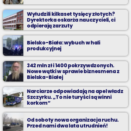
Wyłudzili kilkaset tysięcy złotych?
Dyrektorka oskarża nauczycieli, ci
odpierają zarzuty
Bielsko-Biała: wybuch w hali
produkcyjnej
342 mln zł i 1400 pokrzywdzonych.
Nowe wątki w sprawie biznesmena z
Bielska-Białej
Narciarze odpowiadają na apel władz
Szczyrku. „To nie turyści są winni
korkom”
Od soboty nowa organizacja ruchu.
Przed nami dwa lata utrudnień!