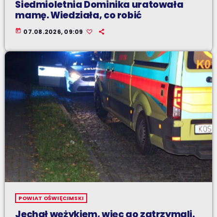
Siedmioletnia Dominika uratowała
mamę. Wiedziała, co robić
today
07.08.2026, 09:09
POWIAT OŚWIĘCIMSKI
Jechał wężykiem, więc go zatrzymali.