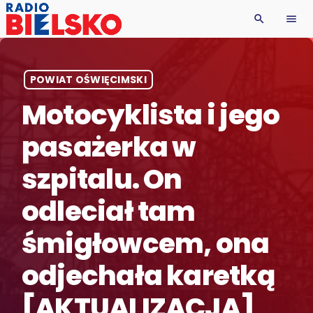
search
menu
POWIAT OŚWIĘCIMSKI
Motocyklista i jego
pasażerka w
szpitalu. On
odleciał tam
śmigłowcem, ona
odjechała karetką
[AKTUALIZACJA]