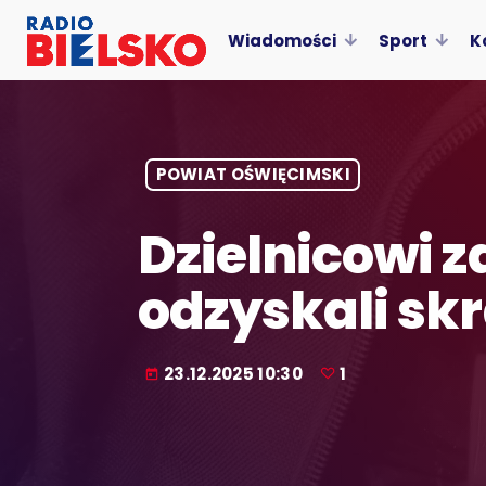
Wiadomości
Sport
K
POWIAT OŚWIĘCIMSKI
Dzielnicowi z
odzyskali sk
23.12.2025 10:30
1
today