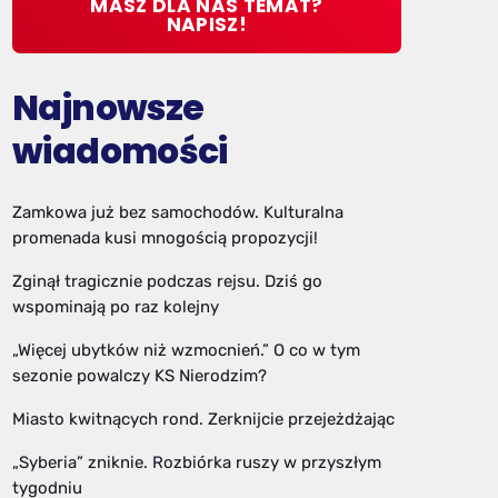
MASZ DLA NAS TEMAT?
NAPISZ!
Najnowsze
wiadomości
Zamkowa już bez samochodów. Kulturalna
promenada kusi mnogością propozycji!
Zginął tragicznie podczas rejsu. Dziś go
wspominają po raz kolejny
„Więcej ubytków niż wzmocnień.” O co w tym
sezonie powalczy KS Nierodzim?
Miasto kwitnących rond. Zerknijcie przejeżdżając
„Syberia” zniknie. Rozbiórka ruszy w przyszłym
tygodniu