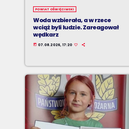
POWIAT OŚWIĘCIMSKI
Woda wzbierała, a w rzece
wciąż byli ludzie. Zareagował
wędkarz
07.08.2026, 17:20
today