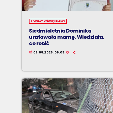
POWIAT OŚWIĘCIMSKI
Siedmioletnia Dominika
uratowała mamę. Wiedziała,
co robić
07.08.2026, 09:09
today