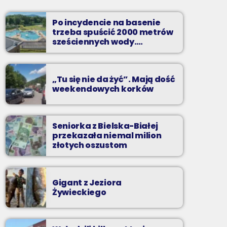
Dwadzieścia najpopularniejszych nagrań na
Podbeskidziu. A które są najpopularniejsze?
Po incydencie na basenie
Możesz zdecydować sam!
trzeba spuścić 2000 metrów
sześciennych wody.
„Ogromne koszty i ogromna
praca”
„Tu się nie da żyć”. Mają dość
weekendowych korków
Seniorka z Bielska-Białej
przekazała niemal milion
złotych oszustom
Gigant z Jeziora
Żywieckiego