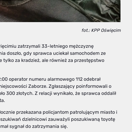
fot.: KPP Oświęcim
więcimiu zatrzymali 33-letniego mężczyznę
nia doszło, gdy sprawca uciekał samochodem ze
 tylko za kradzież, ale również za przestępstwo
12:00 operator numeru alarmowego 112 odebrał
miejscowości Zaborze. Zgłaszający poinformowali o
o 300 złotych. Z relacji wynikało, że sprawca oddalił
ta.
łocznie przekazana policjantom patrolującym miasto i
oszukiwań dzielnicowi zauważyli poszukiwaną toyotę
ymał sygnał do zatrzymania się.