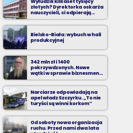
Wyłudzili kilkaset tysięcy
złotych? Dyrektorka oskarża
nauczycieli, ci odpierają
zarzuty
Bielsko-Biała: wybuch w hali
produkcyjnej
342 mln zł i 1400
pokrzywdzonych. Nowe
wątki w sprawie biznesmena
z Bielska-Białej
Narciarze odpowiadają na
apel władz Szczyrku. „To nie
turyści są winni korkom”
Od soboty nowa organizacja
ruchu. Przed nami dwa lata