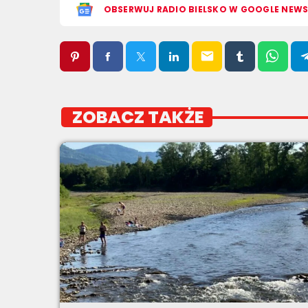
OBSERWUJ RADIO BIELSKO W GOOGLE NEW
email
ZOBACZ TAKŻE