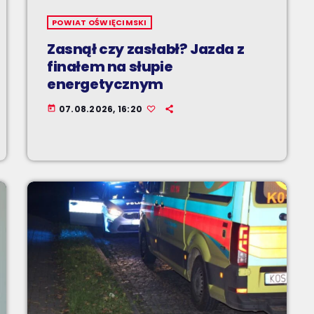
POWIAT OŚWIĘCIMSKI
Zasnął czy zasłabł? Jazda z
finałem na słupie
energetycznym
07.08.2026, 16:20
today