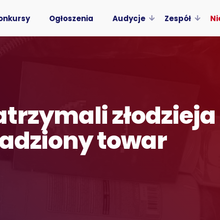
onkursy
Ogłoszenia
Audycje
Zespół
Ni
atrzymali złodzieja
radziony towar