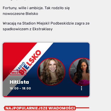
Fortuny, wille i ambicje. Tak rodziło się
nowoczesne Bielsko
Wracają na Stadion Miejski! Podbeskidzie zagra ze
spadkowiczem z Ekstraklasy
MUZYKA
HitLista
more_vert
16:00 - 18:00
close
HitLista
NAJPOPULARNIEJSZE WIADOMOŚCI